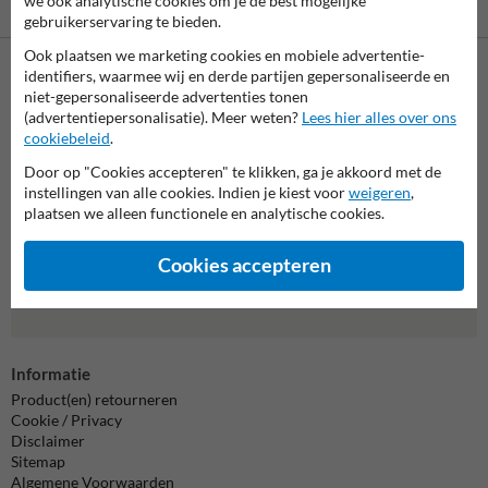
we ook analytische cookies om je de best mogelijke
gebruikerservaring te bieden.
Ook plaatsen we marketing cookies en mobiele advertentie-
identifiers, waarmee wij en derde partijen gepersonaliseerde en
Neem contact met ons op
niet-gepersonaliseerde advertenties tonen
(advertentiepersonalisatie). Meer weten?
Lees hier alles over ons
Wij zijn op werkdagen (van 8.00 tot 17.00) te bereiken op 038-
cookiebeleid
.
7920070.
Vragen? Stuur een e-mail naar
info@trafficsupply.nl
of vul het
Door op "Cookies accepteren" te klikken, ga je akkoord met de
formulier in en we reageren zo spoedig mogelijk.
instellingen van alle cookies. Indien je kiest voor
weigeren
,
plaatsen we alleen functionele en analytische cookies.
info@trafficsupply.nl
Cookies accepteren
Alle contactgegevens
Informatie
Product(en) retourneren
Cookie / Privacy
Disclaimer
Sitemap
Algemene Voorwaarden