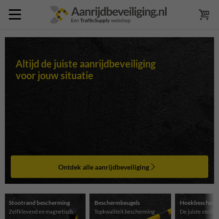
Altijd de juiste aanrijdbeveiliging
voor jouw situatie
Ontdek alle aanrijdbeveiliging
Stootrand bescherming
Beschermbeugels
Hoekbescherm
Zelfklevend en magnetisch
Topkwaliteit bescherming
De juiste stelli