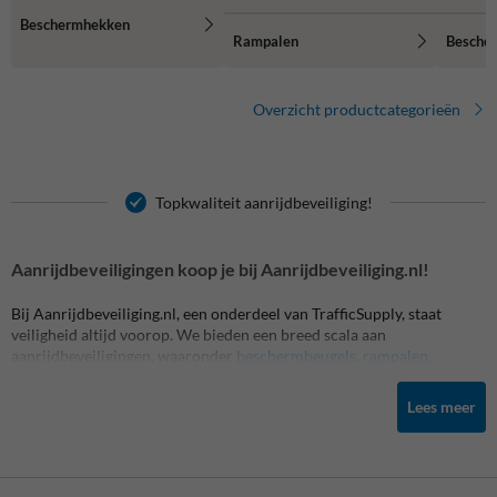
Beschermhekken
Rampalen
Besche
Overzicht productcategorieën
Topkwaliteit aanrijdbeveiliging!
Aanrijdbeveiligingen koop je bij Aanrijdbeveiliging.nl!
Bij Aanrijdbeveiliging.nl, een onderdeel van TrafficSupply, staat
veiligheid altijd voorop. We bieden een breed scala aan
aanrijdbeveiligingen, waaronder
beschermbeugels
,
rampalen
,
wieldwingers, verkeersdrempels,
randbescherming
, stootranden en
meer, die allemaal zijn ontworpen om jouw binnen- of buitenterrein
Lees meer
veilig en beschermd te houden. Onze producten zijn gemaakt van
hoogwaardige materialen, duurzaam en weersbestendig. We zijn
trots op onze snelle levering, zelfs bij maatwerk, en streven ernaar om
volledige transparantie te bieden in onze prijsstelling.