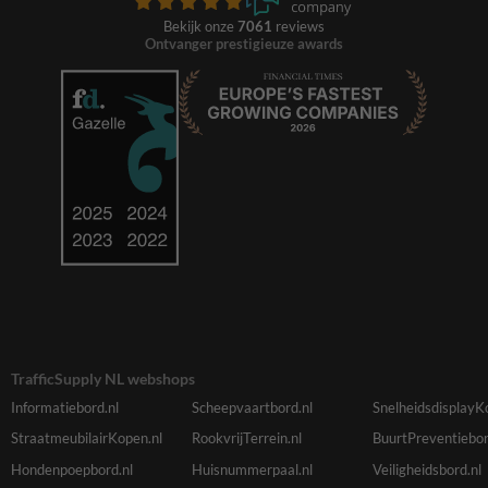
Bekijk onze
7061
reviews
Ontvanger prestigieuze awards
TrafficSupply NL webshops
Informatiebord.nl
Scheepvaartbord.nl
SnelheidsdisplayK
StraatmeubilairKopen.nl
RookvrijTerrein.nl
BuurtPreventiebor
Hondenpoepbord.nl
Huisnummerpaal.nl
Veiligheidsbord.nl