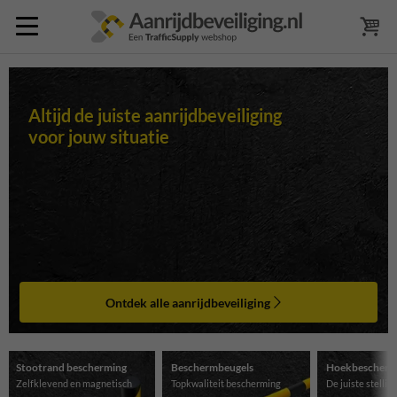
Altijd de juiste aanrijdbeveiliging
voor jouw situatie
Ontdek alle aanrijdbeveiliging
Stootrand bescherming
Beschermbeugels
Hoekbescherm
Zelfklevend en magnetisch
Topkwaliteit bescherming
De juiste stelli