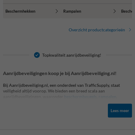
Beschermhekken
Rampalen
Besche
Overzicht productcategorieën
Topkwaliteit aanrijdbeveiliging!
Aanrijdbeveiligingen koop je bij Aanrijdbeveiliging.nl!
Bij Aanrijdbeveiliging.nl, een onderdeel van TrafficSupply, staat
veiligheid altijd voorop. We bieden een breed scala aan
aanrijdbeveiligingen, waaronder
beschermbeugels
,
rampalen
,
wieldwingers, verkeersdrempels,
randbescherming
, stootranden en
meer, die allemaal zijn ontworpen om jouw binnen- of buitenterrein
Lees meer
veilig en beschermd te houden. Onze producten zijn gemaakt van
hoogwaardige materialen, duurzaam en weersbestendig. We zijn
trots op onze snelle levering, zelfs bij maatwerk, en streven ernaar om
volledige transparantie te bieden in onze prijsstelling.