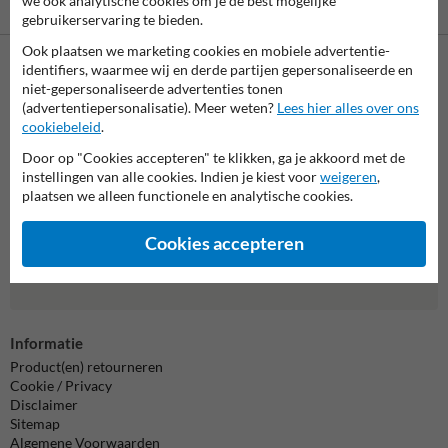
we ook analytische cookies om je de best mogelijke
gebruikerservaring te bieden.
Ook plaatsen we marketing cookies en mobiele advertentie-
identifiers, waarmee wij en derde partijen gepersonaliseerde en
Neem contact met ons op
niet-gepersonaliseerde advertenties tonen
(advertentiepersonalisatie). Meer weten?
Lees hier alles over ons
Wij zijn op werkdagen (van 8.00 tot 17.00) te bereiken op 038-
cookiebeleid
.
7920070.
Vragen? Stuur een e-mail naar
info@trafficsupply.nl
of vul het
Door op "Cookies accepteren" te klikken, ga je akkoord met de
formulier in en we reageren zo spoedig mogelijk.
instellingen van alle cookies. Indien je kiest voor
weigeren
,
plaatsen we alleen functionele en analytische cookies.
info@trafficsupply.nl
Cookies accepteren
Alle contactgegevens
Informatie
Product(en) retourneren
Cookie / Privacy
Disclaimer
Sitemap
Algemene Voorwaarden