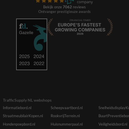
Bekijk onze
7062
reviews
Ontvanger prestigieuze awards
TrafficSupply NL webshops
Informatiebord.nl
Scheepvaartbord.nl
SnelheidsdisplayK
StraatmeubilairKopen.nl
RookvrijTerrein.nl
BuurtPreventiebor
Hondenpoepbord.nl
Huisnummerpaal.nl
Veiligheidsbord.nl