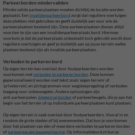
Parkeerborden mindervaliden
Mindervalide parkeerplaatsen moeten dichtbij de locatie worden
geplaatst. Een
invalidenparkeerbord
zorgt dat reguliere voertuigen
deze plekken niet gebruiken en geeft duidelijk aan voor wie de
parkeerplaatsen bestemd zijn.
Deze parkeerplaatsen dienen altijd
voorzien te zijn van een invalidenparkeerplaats bord. Hiermee
voorkom je dat de parkeerplaats onbedoeld toch gebruikt wordt door
reguliere voertuigen en geef je duidelijk aan op jouw terrein welke
plaatsen bestemd zijn als invalide parkeerplaatsen.
Verboden te parkeren bord
Op eigen terrein kan overlast door foutparkeerders worden
voorkomen met
verboden te parkeren borden
. Deze kunnen
gepersonaliseerd worden met tekst zoals ‘eigen terrein’ of
‘priveterrein’, en pictogrammen voor wegsleepregeling of verboden
toegang voor onbevoegden.
Andere oplossingen zijn
anti‑parkeerpalen,
biggenrug borden
of parkeerbeugels, die je aan het
begin van het terrein of op individuele parkeerplaatsen kunt plaatsen.
Op eigen terrein is vaak overlast door foutparkeerders. Vooral in en
rondom de grote steden of bij evenementen. Dat kun je voorkomen
door het plaatsen van één of meerdere verboden te parkeren borden
of
parkeergarage bewegwijzering
. Op Informatiebord.nl kun je