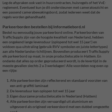
Leg de afspraken ook vast in huurcontracten, huisregels of het VvE-
reglement. Eventueel kun je dit ondersteunen met cameratoezicht en
een passend camerabewakingsbord, zodat iedereen weet dat de
regels worden gehandhaafd.
Parkeerborden bestellen bij Informatiebord.nl
Bestel nu eenvoudig jouw parkeerbord online. Parkeerborden van
TrafficSupply zijn van de hoogste kwaliteit van Nederland, hebben
een ongekend lange levensduur (oplopend tot wel 15 jaar!) en
voldoen qua uitstraling (gebruik RVV symbolen en juiste lettertypes)
aan alle Nederlandse richtlijnen. Bovendien produceert TrafficSupply
elk parkeerbord op maat, in onze productielocatie in Hattem. En
ondanks dat alles op order geproduceerd wordt, is de levertijd in de
meeste gevallen slechts 2 a 3 werkdagen! Alle voordelen nog even op
een rijtje:
Alle parkeerborden zijn reflecterend en standaard voorzien van
een anti-graffiti laminaat
De levensduur kan oplopen tot wel 15 jaar
Eigen duurzame productielocatie in Nederland (Hattem)
Alle parkeerborden zijn vervaardigd uit aluminium en
uitgevoerd als origineel verkeersbord met een dubbel omgezette
rand