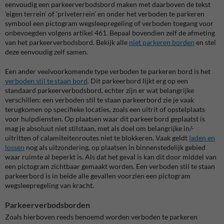
eenvoudig een parkeerverbodsbord maken met daarboven de tekst
'eigen terrein' of 'priveterrein' en onder het verboden te parkeren
symbool een pictogram wegsleepregeling of verboden toegang voor
onbevoegden volgens artikel 461. Bepaal bovendien zelf de afmeting
van het parkeerverbodsbord. Bekijk alle
niet parkeren borden
en stel
deze eenvoudig zelf samen.
Een ander veelvoorkomende type verboden te parkeren bord is het
verboden stil te staan bord
. Dit parkeerbord lijkt erg op een
standaard parkeerverbodsbord, echter zijn er wat belangrijke
verschillen: een verboden stil te staan parkeerbord zie je vaak
terugkomen op specifieke locaties, zoals een uitrit of opstelplaats
voor hulpdiensten. Op plaatsen waar dit parkeerbord geplaatst is
mag je absoluut niet stilstaan, met als doel om belangrijke in/-
uitritten of calamiteitenroutes niet te blokkeren. Vaak geldt
laden en
lossen
nog als uitzondering, op plaatsen in binnenstedelijk gebied
waar ruimte al beperkt is. Als dat het geval is kan dit door middel van
een pictogram zichtbaar gemaakt worden. Een verboden stil te staan
parkeerbord is in beide alle gevallen voorzien een pictogram
wegsleepregeling van kracht.
Parkeerverbodsborden
Zoals hierboven reeds benoemd worden verboden te parkeren