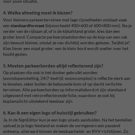
voor jouw situatie.
4. Welke afmeting moet ik kiezen?
Voor kleinere parkeerterreinen met lage rijsnelheden volstaat vaak
een
standaardformaat
(bijvoorbeeld 400×600 of 600×800 mm). Sta je
verder van de rijbaan af, of is de kijkafstand groter, kies dan een
groter bord. Compacte parkeerplaatsborden op de kop van een vak
zijn bewust kleiner, omdat ze van dichtbij worden gelezen. Twijfel je?
Kies liever een maat groter: een te klein bord wordt sneller over het
hoofd gezien.
5. Moeten parkeerborden altijd reflecterend zijn?
Op plaatsen die ook in het donker gebruikt worden
(avondopenstelling, 24/7-bedrijf, wooncomplex) is reflectie sterk aan
te bevelen, zeker buiten de bebouwde kom of op slecht verlichte
terreinen. Alle parkeerborden op Informatiebord.nl zijn standaard
uitgevoerd met retroreflecterende folie, waardoor ze ook bij
koplamplicht uitstekend leesbaar zijn.
6. Kan ik een eigen logo of huisstijl gebruiken?
Ja. In de SignEditor kun je een logo-plaats aanduiden. Na het bestellen
upload je je logo-bestand en maken de vormgevers een passend
ontwerp, uiteraard binnen de leesbaarheids- en RVV-richtlijnen. Zo