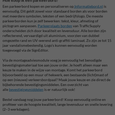
Hoe koop ik een parkeerbord?
Een parkeerbord kopen en personaliseren op
Informatiebord.nl
is
eenvoudig. Dit geldt zowel voor standaard borden als voor borden
met meerdere symbolen, teksten of een bedrijfslogo. De meeste
parkeerborden kun je zelf bewerken: tekst, kleur, afmeting of
pictogram aanpassen.
Parkeerplaats borden
van TrafficSupply
onderscheiden zich door kwaliteit en levensduur. Alle borden zijn
reflecterend, vervaardigd uit aluminium, voorzien van dubbel
omgezette rand en UV‑werend anti‑graffiti laminaat. Zo zijn ze tot 15
jaar vandalismebestendig. Logo’s kunnen eenvoudig worden
toegevoegd via de SignEditor.
Via de montageadviesmodule voeg je eenvoudig het benodigde
bevestigingsmateriaal toe aan jouw order. Je hoeft alleen maar een
keuze te maken in de wijze van montage. Komt het parkeerbord
bijvoorbeeld op een muur of hekwerk, een bestaande (licht)mast of
op een (nieuwe) verkeersbordpaal? Maak jouw keuze en zie direct de
bijbehorende bevestigingsmiddelen. Een overzicht van
alle
bevestigingsmiddelen
is er natuurlijk ook!
Bestel vandaag nog jouw parkeerbord!
Koop eenvoudig online en
profiteer van de hoogste kwaliteit, lange levensduur en snelle levering
(2–3 werkdagen).