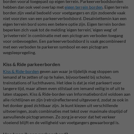
borden vooral toegepast op eigen terrein. Parkeerverbodsborden
hebben dan ook veel overlap met
eigen terrein borden
. Eigen terrein
borden zijn veelal bedoeld voor voetgangers en zijn zodoende vaak
niet voorzien van een parkeerverbodsbord. Desalniettemin kan een
eigen terrein bord soms een betere optie zijn. Eigen terrein borden
beperken zich vaak tot de melding 'eigen terrein', 'eigen weg' of
'priveterrein' in combinatie met een pictogram verboden toegang
voor onbevoegden. Een parkeerverbodsbord is vaak gecombineerd
met een verboden te parkeren symbool en een pictogram
wegsleepregeling.
Kiss & Ride parkeerborden
Kiss & Ride-borden
geven aan waar je tijdelijk mag stoppen om
iemand af te zetten of op te halen, bijvoorbeeld bij scholen,
treinstations of luchthavens. Het idee is dat je niet parkeert voor
langere tijd, maar alleen even stilstaat om iemand veilig in of uit te
laten stappen. Kiss & Ride-borden van Informatiebord.nl voldoen aan
alle richtlijnen en zijn (retro)reflecterend uitgevoerd, zodat ze ook in
het donker goed zichtbaar zijn. Je kunt kiezen uit verschillende
uitvoeringen, zoals combinaties met tekst over maximale stoptijd of
aanvullende pictogrammen. Zo zorg je ervoor dat het verkeer
vloeiend blijft en de veiligheid van voetgangers gewaarborgd is.