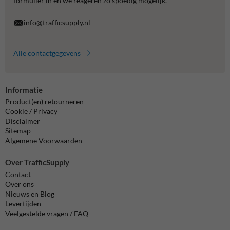
formulier in en we reageren zo spoedig mogelijk.
info@trafficsupply.nl
Alle contactgegevens
Informatie
Product(en) retourneren
Cookie / Privacy
Disclaimer
Sitemap
Algemene Voorwaarden
Over TrafficSupply
Contact
Over ons
Nieuws en Blog
Levertijden
Veelgestelde vragen / FAQ