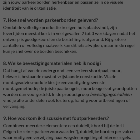
zijn jouw parkeerborden herkenbaar en passen ze in de visuele
identiteit van je organisatie.
7. Hoe snel worden parkeerborden geleverd?
Omdat de volledige productie in eigen huis plaatsvindt, zijn
levertijden meestal kort: in veel gevallen 2 tot 3 werkdagen nadat het
ontwerp is goedgekeurd en de bestelling is afgerond. Bij grotere
aantallen of volledig maatwerk kan dit iets afwijken, maar in de regel
kun je snel over de borden beschikken.
8. Welke bevestigingsmaterialen heb ik nodig?
Dat hangt af van de ondergrond: een verkeersbordpaal, muur,
hekwerk, bestaande mast of vrijstaande constructie. Via de
montageadviesmodule kies je eenvoudig de gewenste
montagemethode; de juiste paalbeugels, muurbeugels of grondpotten
worden dan voorgesteld. In de productgroep
bevestigingsmiddelen
vind je alle onderdelen ook los terug, handig voor uitbreidingen of
vervanging.
9. Hoe voorkom ik discussie met foutparkeerders?
Combineer meerdere elementen: een duidelijk bord bij de inrit
(“eigen terrein – parkeervoorwaarden”), duidelijke borden per vak en
waar nodig een verwijzing naar wegsleepregeling of interne regels.