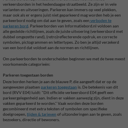
verkeersborden in het hedendaagse straatbeeld. Ze zijn er in vele
varianten en uitvoeringen. Parkeren kan immers op veel plekken,
maar ook als er ergens juist niet geparkeerd mag worden heb je een
parkeerbord nodig om dat aan te geven, zoals een
verboden te
parkeren bord
. Parkeerborden van Informatiebord.nl voldoen aan
alle gestelde richtlijnen, zoals de juiste uitvoering (verkeersbord met
dubbel omgezette rand), (retro)reflecterende opdruk, en correcte
symbolen, pictogrammen en lettertypes. Zo ben je altijd verzekerd
van een bord dat voldoet aan de normen en richtlijnen.
Om parkeerborden te onderscheiden beginnen we met de twee meest
voorkomende categorieën:
Parkeren toegestaan borden
Deze borden herken je aan de blauwe P, die aangeeft dat er op de
aangewezen plaatsen
parkeren toegestaan
is. De betekenis van dit
bord (RVV E04) luidt: "Dit officiële verkeersbord E04 geeft een
parkeergelegenheid aan. Indien er vakken aanwezig zijn, dient in deze
vakken geparkeerd te worden." Vaak worden deze borden
gecombineerd met extra teksten of symbolen om specifieke
doelgroepen,
tijden & tarieven
of uitzonderingen aan te geven, zoals
bezoekers, directie of bewoners.