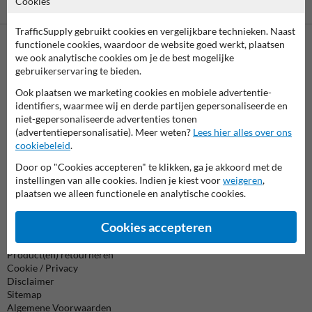
Cookies
is mogelijk
TrafficSupply gebruikt cookies en vergelijkbare technieken. Naast
functionele cookies, waardoor de website goed werkt, plaatsen
we ook analytische cookies om je de best mogelijke
Neem contact met ons op
gebruikerservaring te bieden.
Wij zijn op werkdagen (van 8.00 tot 17.00) te bereiken op 038-
7920070.
Ook plaatsen we marketing cookies en mobiele advertentie-
Vragen? Stuur een e-mail naar
info@trafficsupply.nl
of vul het
identifiers, waarmee wij en derde partijen gepersonaliseerde en
formulier in en we reageren zo spoedig mogelijk.
niet-gepersonaliseerde advertenties tonen
(advertentiepersonalisatie). Meer weten?
Lees hier alles over ons
cookiebeleid
.
info@trafficsupply.nl
Door op "Cookies accepteren" te klikken, ga je akkoord met de
instellingen van alle cookies. Indien je kiest voor
weigeren
,
Alle contactgegevens
plaatsen we alleen functionele en analytische cookies.
Cookies accepteren
Informatie
Product(en) retourneren
Cookie / Privacy
Disclaimer
Sitemap
Algemene Voorwaarden