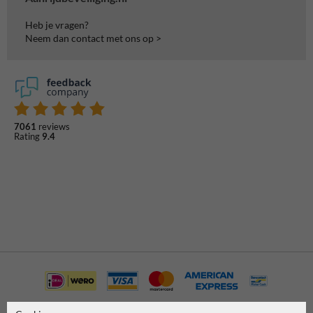
Heb je vragen?
Neem dan contact met ons op >
7061
reviews
Rating
9.4
Betaling achteraf