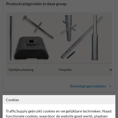
Productcategorieën in deze groep
Tijdelijke plaatsing
Flespalen
Verkee
Bevestigingsmiddelen
Cookies
Stel je vraag aan Aanrijdbeveiliging.nl
TrafficSupply gebruikt cookies en vergelijkbare technieken. Naast
functionele cookies, waardoor de website goed werkt, plaatsen
Naam*