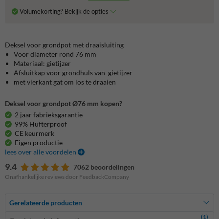
Volumekorting? Bekijk de opties
Deksel voor grondpot met draaisluiting
Voor diameter rond 76 mm
Materiaal: gietijzer
Afsluitkap voor grondhuls van gietijzer
met vierkant gat om los te draaien
Deksel voor grondpot Ø76 mm kopen?
2 jaar fabrieksgarantie
99% Hufterproof
CE keurmerk
Eigen productie
lees over alle voordelen
9.4
7062 beoordelingen
Onafhankelijke reviews door FeedbackCompany
Gerelateerde producten
(1)