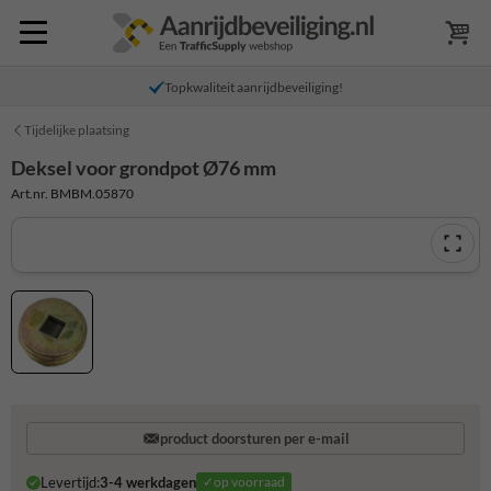
Topkwaliteit aanrijdbeveiliging!
Tijdelijke plaatsing
Deksel voor grondpot Ø76 mm
Art.nr. BMBM.05870
product doorsturen per e-mail
Levertijd:
3-4 werkdagen
✓op voorraad