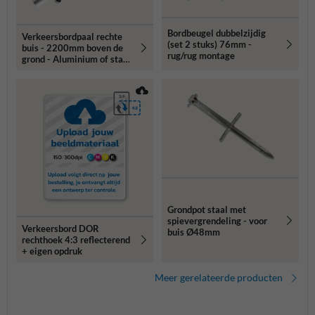
Bordbeugel dubbelzijdig
Verkeersbordpaal rechte
(set 2 stuks) 76mm -
buis - 2200mm boven de
rug/rug montage
grond - Aluminium of staal
- Ø48, 60 of 76mm
Grondpot staal met
spievergrendeling - voor
Verkeersbord DOR
buis Ø48mm
rechthoek 4:3 reflecterend
+ eigen opdruk
Meer gerelateerde producten