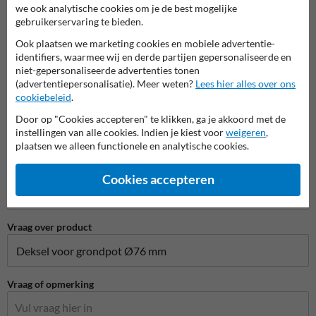
we ook analytische cookies om je de best mogelijke
gebruikerservaring te bieden.
Ook plaatsen we marketing cookies en mobiele advertentie-
Bedrijfsnaam
identifiers, waarmee wij en derde partijen gepersonaliseerde en
niet-gepersonaliseerde advertenties tonen
(advertentiepersonalisatie). Meer weten?
Lees hier alles over ons
cookiebeleid
.
E-mailadres*
Door op "Cookies accepteren" te klikken, ga je akkoord met de
instellingen van alle cookies. Indien je kiest voor
weigeren
,
plaatsen we alleen functionele en analytische cookies.
Telefoonnummer
Cookies accepteren
Vraag over product
Vraag of opmerking