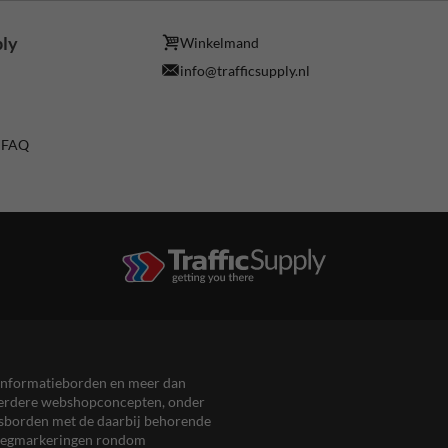
ply
Winkelmand
info@trafficsupply.nl
/ FAQ
en informatieborden en meer dan
meerdere webshopconcepten, onder
eersborden met de daarbij behorende
, wegmarkeringen rondom