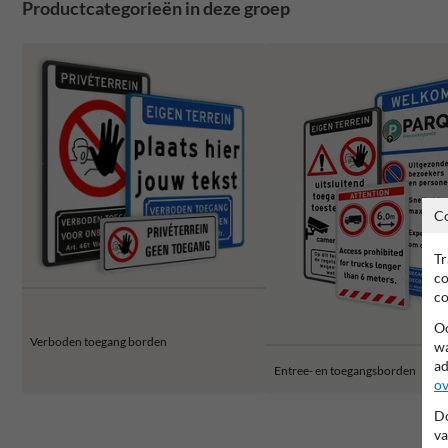
Productcategorieën in deze groep
C
Tr
co
co
Oo
Verboden toegang borden
wa
ad
Entree- en toegangsborden
ov
Do
va