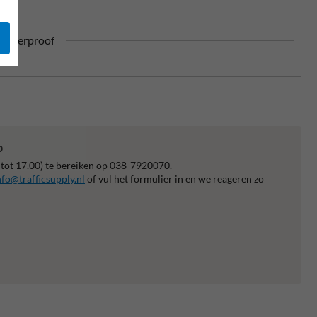
ufterproof
p
 tot 17.00) te bereiken op 038-7920070.
nfo@trafficsupply.nl
of vul het formulier in en we reageren zo