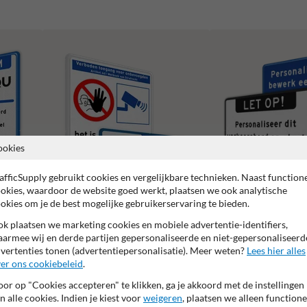
ookies
afficSupply gebruikt cookies en vergelijkbare technieken. Naast function
okies, waardoor de website goed werkt, plaatsen we ook analytische
okies om je de best mogelijke gebruikerservaring te bieden.
k plaatsen we marketing cookies en mobiele advertentie-identifiers,
Tekstborden
armee wij en derde partijen gepersonaliseerde en niet-gepersonaliseerd
vertenties tonen (advertentiepersonalisatie). Meer weten?
Lees hier alles
Camerabewaking borden
er ons cookiebeleid
.
or op "Cookies accepteren" te klikken, ga je akkoord met de instellingen
n alle cookies. Indien je kiest voor
weigeren
, plaatsen we alleen functione