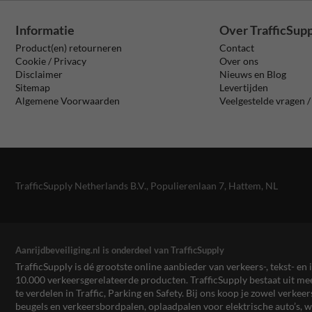
Informatie
Over TrafficSup
Product(en) retourneren
Contact
Cookie / Privacy
Over ons
Disclaimer
Nieuws en Blog
Sitemap
Levertijden
Algemene Voorwaarden
Veelgestelde vragen 
TrafficSupply Netherlands B.V.,
Populierenlaan 7
,
Hattem, NL
Aanrijdbeveiliging.nl is onderdeel van TrafficSupply
TrafficSupply is dé grootste online aanbieder van verkeers-, tekst- 
10.000 verkeersgerelateerde producten. TrafficSupply bestaat uit 
te verdelen in Traffic, Parking en Safety. Bij ons koop je zowel verk
beugels en verkeersbordpalen, oplaadpalen voor elektrische auto’s