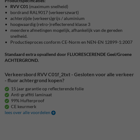
Productspecificaties:
RVV C01
(maximum snelheid)
bordrand RAL9017 (verkeerszwart)
achterzijde (verkeers)grijs / aluminium
hoogwaardig (retro-)reflecterend klasse 3
meerdere afmetingen mogelijk, afhankelijk van de gereden
snelheid.
Productieproces conform CE-Norm en NEN-EN 12899-1:2007
Standaard extra opvallend door FLUORESCERENDE Geel/Groene
ACHTERGROND.
Verkeersbord RVV C01f_2txt - Gesloten voor alle verkeer
- fluor achtergrond kopen?
15 jaar garantie op reflecterende folie
Anti-graffiti laminaat
99% Hufterproof
CE keurmerk
lees over alle voordelen