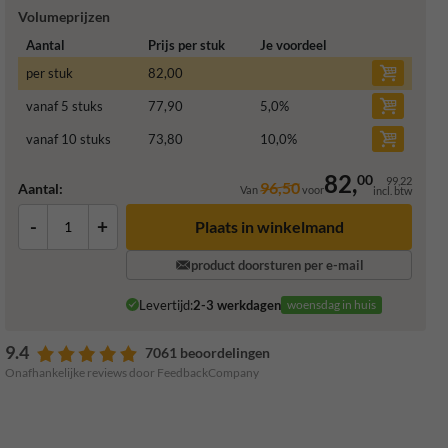
Volumeprijzen
Aantal
Prijs per stuk
Je voordeel
per stuk
82,00
vanaf 5 stuks
77,90
5,0
%
vanaf 10 stuks
73,80
10,0
%
82,
00
99,22
96,50
Aantal:
Van
voor
incl. btw
-
+
Plaats in winkelmand
product doorsturen per e-mail
Levertijd:
2-3 werkdagen
woensdag in huis
9.4
7061 beoordelingen
Onafhankelijke reviews door FeedbackCompany