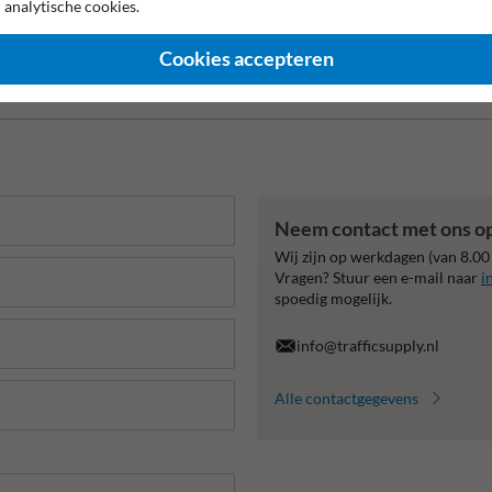
 analytische cookies.
Cookies accepteren
 garantie op reflecterende folie
Anti-graffiti laminaat
99% H
Neem contact met ons o
Wij zijn op werkdagen (van 8.00
Vragen? Stuur een e-mail naar
i
spoedig mogelijk.
info@trafficsupply.nl
Alle contactgegevens