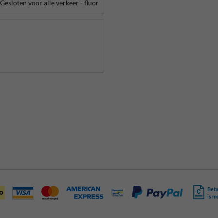
Beta
is m