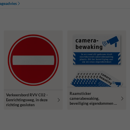
ageadvies
Raamsticker
Verkeersbord RVV C02 -
camerabewaking,
Eenrichtingsweg, in deze
beveiliging eigendommen -
richting gesloten
set 10 stuks