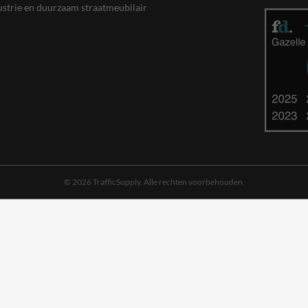
ustrie en duurzaam straatmeubilair
© 2026 TrafficSupply. Alle rechten voorbehouden.