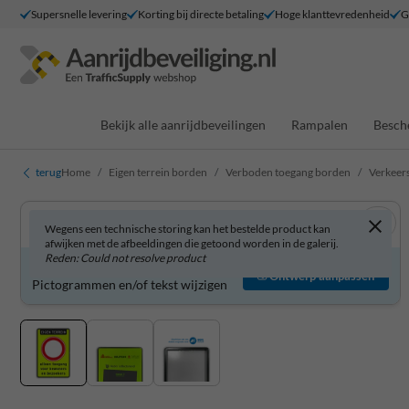
Supersnelle levering
Korting bij directe betaling
Hoge klanttevredenheid
G
Bekijk alle aanrijdbeveilingen
Rampalen
Besch
terug
Home
Eigen terrein borden
Verboden toegang borden
Verkeers
Wegens een technische storing kan het bestelde product kan
afwijken met de afbeeldingen die getoond worden in de galerij.
Reden: Could not resolve product
Verkeersbord zelf aanpassen?
Ontwerp aanpassen
Pictogrammen en/of tekst wijzigen