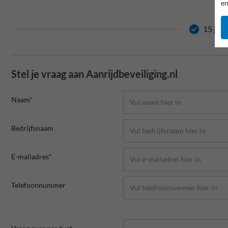
en
15 jaar
Stel je vraag aan Aanrijdbeveiliging.nl
Naam*
Bedrijfsnaam
E-mailadres*
Telefoonnummer