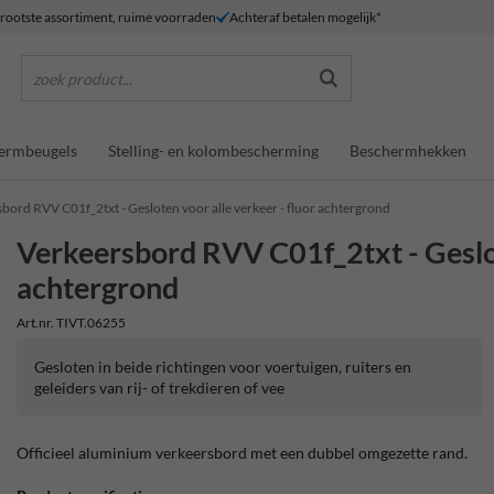
rootste assortiment, ruime voorraden
Achteraf betalen mogelijk*
zoek product...
ermbeugels
Stelling- en kolombescherming
Beschermhekken
bord RVV C01f_2txt - Gesloten voor alle verkeer - fluor achtergrond
Verkeersbord RVV C01f_2txt - Geslot
achtergrond
Art.nr. TIVT.06255
Gesloten in beide richtingen voor voertuigen, ruiters en
geleiders van rij- of trekdieren of vee
Officieel aluminium verkeersbord met een dubbel omgezette rand.