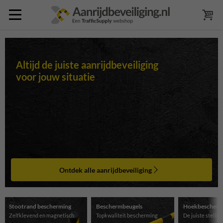
Altijd de juiste aanrijdbeveiliging
voor jouw situatie
Ontdek alle aanrijdbeveiliging
Stootrand bescherming
Beschermbeugels
Hoekbescherm
Zelfklevend en magnetisch
Topkwaliteit bescherming
De juiste stelli