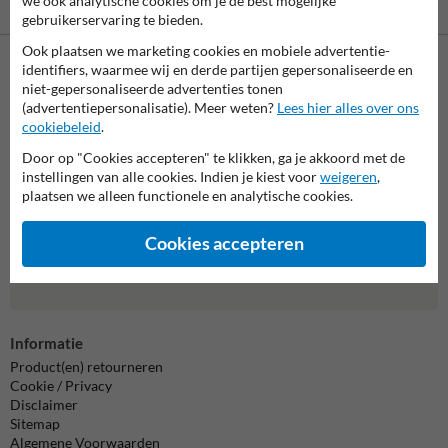
we ook analytische cookies om je de best mogelijke
gebruikerservaring te bieden.
Ook plaatsen we marketing cookies en mobiele advertentie-
identifiers, waarmee wij en derde partijen gepersonaliseerde en
Neem contact met ons op
niet-gepersonaliseerde advertenties tonen
(advertentiepersonalisatie). Meer weten?
Lees hier alles over ons
Wij zijn op werkdagen (van 8.00 tot 17.00) te bereiken op 038-
cookiebeleid
.
7920070.
Vragen? Stuur een e-mail naar
info@trafficsupply.nl
of vul het
Door op "Cookies accepteren" te klikken, ga je akkoord met de
formulier in en we reageren zo spoedig mogelijk.
instellingen van alle cookies. Indien je kiest voor
weigeren
,
plaatsen we alleen functionele en analytische cookies.
info@trafficsupply.nl
Cookies accepteren
Alle contactgegevens
Informatie
Product(en) retourneren
Cookie / Privacy
Disclaimer
Sitemap
Algemene Voorwaarden