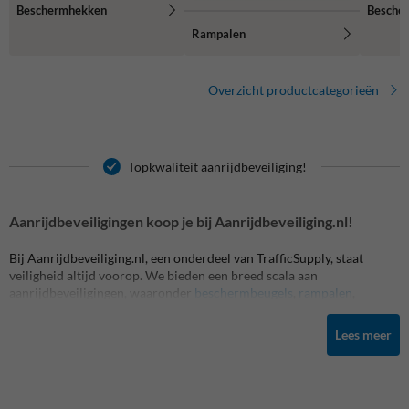
Beschermhekken
Besche
Rampalen
Overzicht productcategorieën
Topkwaliteit aanrijdbeveiliging!
Aanrijdbeveiligingen koop je bij Aanrijdbeveiliging.nl!
Bij Aanrijdbeveiliging.nl, een onderdeel van TrafficSupply, staat
veiligheid altijd voorop. We bieden een breed scala aan
aanrijdbeveiligingen, waaronder
beschermbeugels
,
rampalen
,
wieldwingers, verkeersdrempels,
randbescherming
, stootranden en
meer, die allemaal zijn ontworpen om jouw binnen- of buitenterrein
Lees meer
veilig en beschermd te houden. Onze producten zijn gemaakt van
hoogwaardige materialen, duurzaam en weersbestendig. We zijn
trots op onze snelle levering, zelfs bij maatwerk, en streven ernaar om
volledige transparantie te bieden in onze prijsstelling.