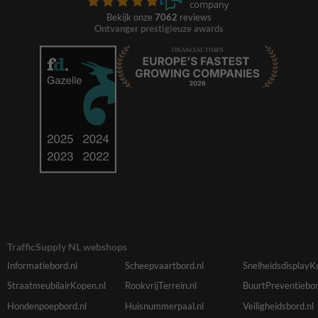
Bekijk onze
7062
reviews
Ontvanger prestigieuze awards
TrafficSupply NL webshops
Informatiebord.nl
Scheepvaartbord.nl
SnelheidsdisplayK
StraatmeubilairKopen.nl
RookvrijTerrein.nl
BuurtPreventiebor
Hondenpoepbord.nl
Huisnummerpaal.nl
Veiligheidsbord.nl