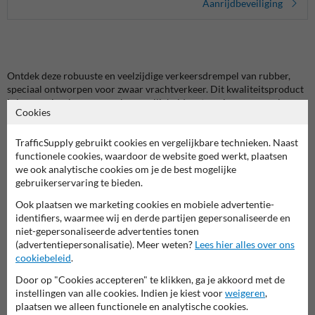
Aanrijdbeveiliging
Ontdek deze robuuste en veelzijdige verkeersdrempel van rubber,
speciaal ontworpen voor zwaar vrachtverkeer. Dit kwaliteitsproduct
is jouw oplossing voor verkeersveiligheid op terreinen waar vel
Cookies
zwaar verkeer actief is, zoals vrachtwagens, bussen, en heftrucks.
TrafficSupply gebruikt cookies en vergelijkbare technieken. Naast
Veiligheid en kwaliteit
functionele cookies, waardoor de website goed werkt, plaatsen
Deze rubberen snelheidsdrempel is ontworpen om zwaar verkeer
we ook analytische cookies om je de best mogelijke
effectief af te remmen tot een veilige snelheid van 20-25 km/u. Dit
gebruikerservaring te bieden.
draagt bij aan de verkeersveiligheid op jouw terrein, vooral in
gebieden waar langzaam verkeer en voetgangers samenkomen. De
Ook plaatsen we marketing cookies en mobiele advertentie-
drempel is vervaardigd uit 100% volrubber, wat zorgt voor een lange
identifiers, waarmee wij en derde partijen gepersonaliseerde en
levensduur en weerstand tegen diverse weersomstandigheden.
niet-gepersonaliseerde advertenties tonen
Dankzij de reflecterende strepen is de drempel ook bij slecht licht en
(advertentiepersonalisatie). Meer weten?
Lees hier alles over ons
slecht weer goed zichtbaar.
cookiebeleid
.
Flexibiliteit en gemak
Door op "Cookies accepteren" te klikken, ga je akkoord met de
De verkeersdrempel past zich moeiteloos aan aan oneffen
instellingen van alle cookies. Indien je kiest voor
weigeren
,
ondergronden, wat installatie op diverse locaties mogelijk maakt.
plaatsen we alleen functionele en analytische cookies.