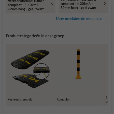
Verkeersdrempel rubber
compleet - < 30km/u -
compleet - 5-10km/u -
30mm hoog - geel zwart
72mm hoog - geel zwart
Meer gerelateerde producten
Productcategorieën in deze groep
Balust
Verkeersdrempels
Rampalen
besch