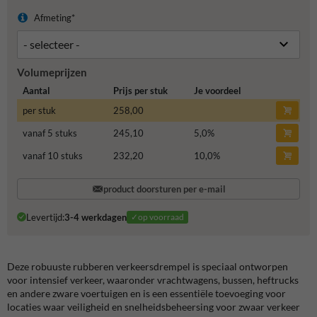
Afmeting*
Volumeprijzen
Aantal
Prijs per stuk
Je voordeel
per stuk
258,00
vanaf 5 stuks
245,10
5,0
%
vanaf 10 stuks
232,20
10,0
%
product doorsturen per e-mail
Levertijd:
3-4 werkdagen
✓op voorraad
Deze robuuste rubberen verkeersdrempel is speciaal ontworpen
voor intensief verkeer, waaronder vrachtwagens, bussen, heftrucks
en andere zware voertuigen en is een essentiële toevoeging voor
locaties waar veiligheid en snelheidsbeheersing voor zwaar verkeer