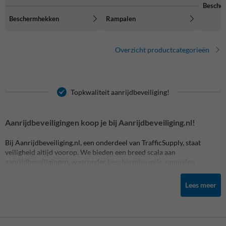
Besche
Beschermhekken
Rampalen
Overzicht productcategorieën
Topkwaliteit aanrijdbeveiliging!
Aanrijdbeveiligingen koop je bij Aanrijdbeveiliging.nl!
Bij Aanrijdbeveiliging.nl, een onderdeel van TrafficSupply, staat
veiligheid altijd voorop. We bieden een breed scala aan
aanrijdbeveiligingen, waaronder
beschermbeugels
,
rampalen
,
wieldwingers, verkeersdrempels,
randbescherming
, stootranden en
meer, die allemaal zijn ontworpen om jouw binnen- of buitenterrein
Lees meer
veilig en beschermd te houden. Onze producten zijn gemaakt van
hoogwaardige materialen, duurzaam en weersbestendig. We zijn
trots op onze snelle levering, zelfs bij maatwerk, en streven ernaar om
volledige transparantie te bieden in onze prijsstelling.