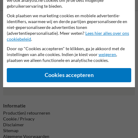
we ook analytische cookies om je de best mogelijke
gebruikerservaring te bieden.
Ook plaatsen we marketing cookies en mobiele advertentie-
identifiers, waarmee wij en derde partijen gepersonaliseerde en
Neem contact met ons op
niet-gepersonaliseerde advertenties tonen
(advertentiepersonalisatie). Meer weten?
Lees hier alles over ons
Wij zijn op werkdagen (van 8.00 tot 17.00) te bereiken op 038-
cookiebeleid
.
7920070.
Vragen? Stuur een e-mail naar
info@trafficsupply.nl
of vul het
Door op "Cookies accepteren" te klikken, ga je akkoord met de
formulier in en we reageren zo spoedig mogelijk.
instellingen van alle cookies. Indien je kiest voor
weigeren
,
plaatsen we alleen functionele en analytische cookies.
info@trafficsupply.nl
Cookies accepteren
Alle contactgegevens
Informatie
Product(en) retourneren
Cookie / Privacy
Disclaimer
Sitemap
Algemene Voorwaarden