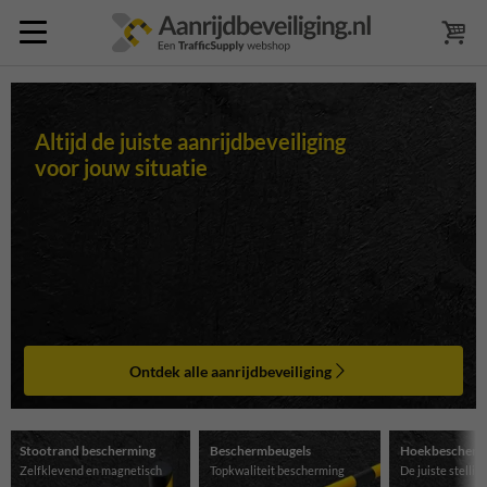
Altijd de juiste aanrijdbeveiliging
voor jouw situatie
Ontdek alle aanrijdbeveiliging
Stootrand bescherming
Beschermbeugels
Hoekbescherm
Zelfklevend en magnetisch
Topkwaliteit bescherming
De juiste stelli