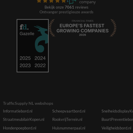
Bekijk onze
7061
reviews
Ontvanger prestigieuze awards
TrafficSupply NL webshops
Informatiebord.nl
Scheepvaartbord.nl
SnelheidsdisplayK
StraatmeubilairKopen.nl
RookvrijTerrein.nl
BuurtPreventiebor
Hondenpoepbord.nl
Huisnummerpaal.nl
Veiligheidsbord.nl