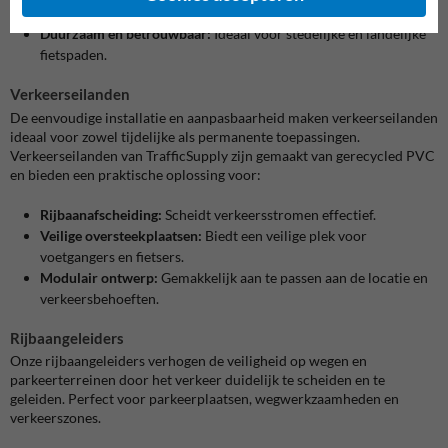
zichtbaarheid, zowel overdag als ‘s nachts.
Duurzaam en betrouwbaar:
Ideaal voor stedelijke en landelijke
fietspaden.
Verkeerseilanden
De eenvoudige installatie en aanpasbaarheid maken verkeerseilanden
ideaal voor zowel tijdelijke als permanente toepassingen.
Verkeerseilanden van TrafficSupply zijn gemaakt van gerecycled PVC
en bieden een praktische oplossing voor:
Rijbaanafscheiding:
Scheidt verkeersstromen effectief.
Veilige oversteekplaatsen:
Biedt een veilige plek voor
voetgangers en fietsers.
Modulair ontwerp:
Gemakkelijk aan te passen aan de locatie en
verkeersbehoeften.
Rijbaangeleiders
Onze rijbaangeleiders verhogen de veiligheid op wegen en
parkeerterreinen door het verkeer duidelijk te scheiden en te
geleiden. Perfect voor parkeerplaatsen, wegwerkzaamheden en
verkeerszones.