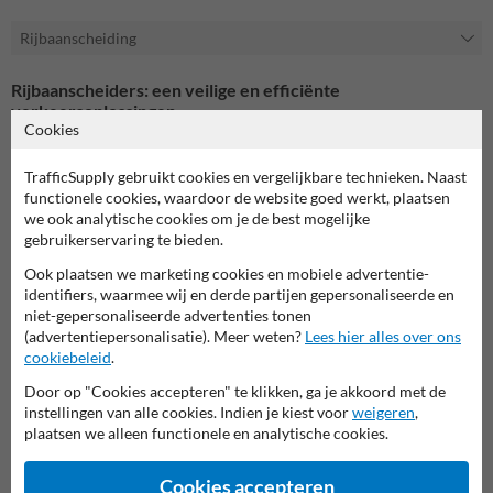
Rijbaanscheiding
Rijbaanscheiders: een veilige en efficiënte
verkeersoplossingen
Cookies
Rijbaanscheiders spelen een essentiële rol bij het scheiden en
organiseren van verkeersstromen, wat zowel de veiligheid als de
TrafficSupply gebruikt cookies en vergelijkbare technieken. Naast
doorstroming op de weg sterk bevordert. TrafficSupply biedt een
functionele cookies, waardoor de website goed werkt, plaatsen
uitgebreid aanbod aan rijbaanscheiders die geschikt zijn voor diverse
we ook analytische cookies om je de best mogelijke
situaties. Onze producten zijn vervaardigd uit hoogwaardige
gebruikerservaring te bieden.
materialen zoals rubber, gerecycled PVC en kunststof, wat zorgt voor
een lange levensduur en betrouwbare prestaties:
Ook plaatsen we marketing cookies en mobiele advertentie-
identifiers, waarmee wij en derde partijen gepersonaliseerde en
Fietspadafscheiders
niet-gepersonaliseerde advertenties tonen
Onze fietspadafscheiders zijn speciaal ontwikkeld om fietsers en
(advertentiepersonalisatie). Meer weten?
Lees hier alles over ons
gemotoriseerd verkeer veilig van elkaar te scheiden. Met deze
cookiebeleid
.
afscheiders creëer je een veilige en duidelijke scheiding tussen
Door op "Cookies accepteren" te klikken, ga je akkoord met de
verkeersstromen.
instellingen van alle cookies. Indien je kiest voor
weigeren
,
plaatsen we alleen functionele en analytische cookies.
Gemaakt van hoogwaardig rubber:
Beschikbaar in zwart en
rood.
Voorzien van reflecterende markeringen:
Voor optimale
Cookies accepteren