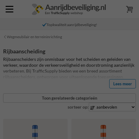
Topkwaliteit aanrijdbeveiliging!
Wegmeubilair en terreininrichting
Rijbaanscheiding
Rijbaanscheiders zijn onmisbaar voor het scheiden en geleiden van
verkeer, waardoor de verkeersveiligheid en doorstroming aanzienlijk
verbeteren. Bij TrafficSupply bieden we een breed assortiment
rijbaanscheiders, ontworpen voor uiteenlopende toepassingen.
Gemaakt van duurzame materialen zoals rubber, gerecycled PVC en
Lees meer
kunststof, combineren onze producten functionaliteit met een lange
levensduur.
Toon gerelateerde categorieën
sorteer op: