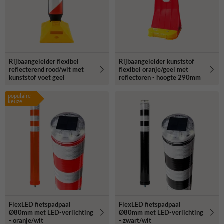
Rijbaangeleider flexibel
Rijbaangeleider kunststof
reflecterend rood/wit met
flexibel oranje/geel met
kunststof voet geel
reflectoren - hoogte 290mm
populaire
keuze
FlexLED fietspadpaal
FlexLED fietspadpaal
Ø80mm met LED-verlichting
Ø80mm met LED-verlichting
- oranje/wit
- zwart/wit