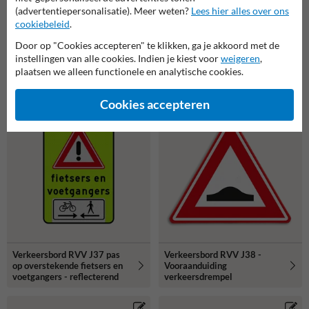
(advertentiepersonalisatie). Meer weten?
Lees hier alles over ons
cookiebeleid
.
Door op "Cookies accepteren" te klikken, ga je akkoord met de
Verkeersbord RVV
Verkeersbord RVV
instellingen van alle cookies. Indien je kiest voor
weigeren
,
J37OB503OB01f - FLUOR
J37OB503OB02f - FLUOR
plaatsen we alleen functionele en analytische cookies.
overstekende ruiters
overstekende fietsers
Cookies accepteren
populaire
populairste
keuze
keuze
Verkeersbord RVV J37 pas
Verkeersbord RVV J38 -
op overstekende fietsers en
Vooraanduiding
voetgangers - reflecterend
verkeersdrempel