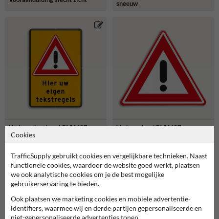
sneeuw
Verkeersbord geel RVV J37
Verkeersbord RVV J37 -
Cookies
+ tekst - reflecterend
Vooraanduiding gevaar
TrafficSupply gebruikt cookies en vergelijkbare technieken. Naast
functionele cookies, waardoor de website goed werkt, plaatsen
we ook analytische cookies om je de best mogelijke
gebruikerservaring te bieden.
Ook plaatsen we marketing cookies en mobiele advertentie-
identifiers, waarmee wij en derde partijen gepersonaliseerde en
niet-gepersonaliseerde advertenties tonen