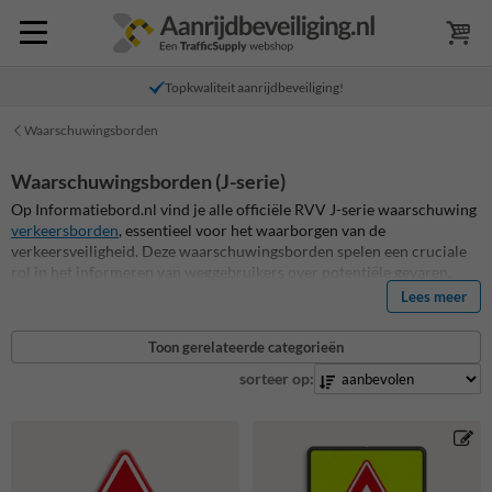
Topkwaliteit aanrijdbeveiliging!
Waarschuwingsborden
Waarschuwingsborden (J-serie)
Op Informatiebord.nl vind je alle officiële RVV J-serie waarschuwing
verkeersborden
, essentieel voor het waarborgen van de
verkeersveiligheid. Deze waarschuwingsborden spelen een cruciale
rol in het informeren van weggebruikers over potentiële gevaren,
zoals scherpe bochten, overstekende kinderen, of naderende
Lees meer
kruispunten. Ze zijn niet alleen een vereiste voor openbare wegen,
maar ook uitermate geschikt voor privéterreinen, parkeerplaatsen en
Toon gerelateerde categorieën
bedrijfslocaties. Onze RVV waarschuwingsborden zijn vervaardigd
volgens hoge kwaliteitsstandaarden, zijn duurzaam en ontworpen om
sorteer op:
onder alle weersomstandigheden goed zichtbaar te blijven. Ontdek
nu ons assortiment en kies de waarschuwingsverkeersborden die het
beste aansluiten bij jouw behoeften. Ontdek nu ons assortiment en
bestel en bewerk eenvoudig jouw officiële verkeersborden!