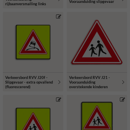
Vooraanduiding slipgevaar
rijbaanversmalling links
Verkeersbord RVV J20f -
Verkeersbord RVV J21 -
Slipgevaar - extra opvallend
Vooraanduiding
(fluorescerend)
overstekende kinderen