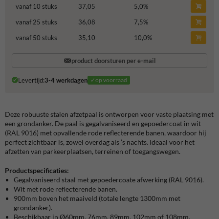
vanaf 10 stuks
37,05
5,0
%
vanaf 25 stuks
36,08
7,5
%
vanaf 50 stuks
35,10
10,0
%
product doorsturen per e-mail
Levertijd:
3-4 werkdagen
✓op voorraad
Deze robuuste stalen afzetpaal is ontworpen voor vaste plaatsing met
een grondanker. De paal is gegalvaniseerd en gepoedercoat in wit
(RAL 9016) met opvallende rode reflecterende banen, waardoor hij
perfect zichtbaar is, zowel overdag als ’s nachts. Ideaal voor het
afzetten van parkeerplaatsen, terreinen of toegangswegen.
Productspecificaties:
Gegalvaniseerd staal met gepoedercoate afwerking (RAL 9016).
Wit met rode reflecterende banen.
900mm boven het maaiveld (totale lengte 1300mm met
grondanker).
Beschikbaar in Ø60mm, 76mm, 89mm, 102mm of 108mm.