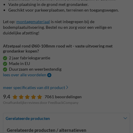
Vaste plaatsing in de grond met grondanker.
Geschikt voor parkeerplaatsen, terreinen en toegangswegen.
Let op:
montagemateriaal
is niet inbegrepen bij de
bodemplaatuitvoering. Bestel nu en zorg voor een veilige en
duidelijke afzetting!
Afzetpaal rond Ø60-108mm rood wit - vaste uitvoering met
grondanker kopen?
2 jaar fabrieksgarantie
Made in EU
Duurzaam en weerbestendig
lees over alle voordelen
meer specificaties van dit product
9.4
7061 beoordelingen
Onafhankelijke reviews door FeedbackCompany
Gerelateerde producten
Gerelateerde producten / alternatieven