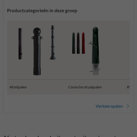
Productcategorieën in deze groep
Afzetpalen
Conische straatpalen
RVS a
Verkeerspalen