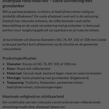
Afzetpaal rond rood-wit – vaste uitvoering met
grondanker
Wil je parkeerplaatsen, trottoirs of bedrijfsterreinen veilig en
duidelijk afbakenen? De vaste afzetpaal rood-wit is dé oplossing.
Dankzij het robuuste ontwerp, de reflecterende rood-witte
kleurstelling en de vaste verankering met grondanker is deze paal
perfect voor langdurig gebruik op openbare en private terreinen.
Je kunt kiezen uit diverse diameters (60, 76, 89, 102 of 108 mm) zodat
je de paal perfect kunt afstemmen op de situatie en de gewenste
robuustheid.
Productspecificaties:
Diameter:
Keuze uit 60, 76, 89, 102 of 108 mm
Kleur:
Rood-wit reflecterend
Materiaal:
Gecoat staal, bestand tegen roest en weersinvloeden
Montage:
Vaste plaatsing met grondanker (bijgeleverd)
Toepassing:
Trottoirs, fietspaden, parkeerterreinen,
bedrijfsterreinen, schoolomgevingen
Maximale veiligheid en zichtbaarheid
De combinatie van een robuuste constructie en een reflecterende
afwerking maakt deze afzetpaal ideaal om: