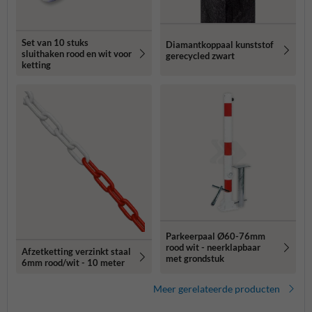
Set van 10 stuks
Diamantkoppaal kunststof
sluithaken rood en wit voor
gerecycled zwart
ketting
Parkeerpaal Ø60-76mm
rood wit - neerklapbaar
Afzetketting verzinkt staal
met grondstuk
6mm rood/wit - 10 meter
Meer gerelateerde producten