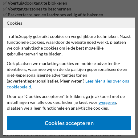
✅ Voertuigdoorgang te blokkeren
✅ Voetgangerszones te beschermen
✅ Parkeerterreinen en laadzones veilig af te bakenen
✅ Veiligheidszones in te richten bij scholen, evenementen en winkels
Cookies
Dankzij het grondanker wordt de paal stevig in de ondergrond
TrafficSupply gebruikt cookies en vergelijkbare technieken. Naast
geplaatst. Voor extra stabiliteit adviseren we om de paal in beton te
functionele cookies, waardoor de website goed werkt, plaatsen
verankeren. Hierdoor is de paal bestand tegen aanrijdingen,
we ook analytische cookies om je de best mogelijke
weersinvloeden en intensief gebruik.
gebruikerservaring te bieden.
Multifunctioneel inzetbaar
Ook plaatsen we marketing cookies en mobiele advertentie-
De vaste afzetpaal biedt een veelzijdige oplossing voor uiteenlopende
identifiers, waarmee wij en derde partijen gepersonaliseerde en
situaties:
niet-gepersonaliseerde advertenties tonen
Parkeerbeheer:
Zorg voor duidelijke parkeervakken en voorkom
(advertentiepersonalisatie). Meer weten?
Lees hier alles over ons
ongewenst parkeren.
cookiebeleid
.
Verkeersregulering:
Begeleid verkeer en scheid rijbanen van
Door op "Cookies accepteren" te klikken, ga je akkoord met de
voetgangerszones.
instellingen van alle cookies. Indien je kiest voor
weigeren
,
Evenementen en markten:
Baken tijdelijke gebieden effectief af.
plaatsen we alleen functionele en analytische cookies.
Bedrijfsterreinen:
Bescherm laad- en losplaatsen, dockings of
opslagzones.
Cookies accepteren
De reflecterende rood-witte kleur vergroot niet alleen de
zichtbaarheid overdag, maar ook bij schemering of nachtelijke