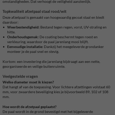
omstandigheden. Dat verhoogt de veiligheid aanzienlijk.
Topkwaliteit afzetpaal staal rood/wit
Deze afzetpaal is gemaakt van hoogwaardig gecoat staal en biedt
daardoor:
Weerbestendigheid:
Bestand tegen regen, vorst, UV-straling en
hitte.
Onderhoudsgemak:
De coating beschermt tegen roest en
verkleuring, waardoor de paal jarenlang mooi blijft.
Eenvoudige installatie:
Dankzij het meegeleverde grondanker
monteer je de paal snel en stevig.
Kortom: een investering die jarenlang bijdraagt aan een nette,
georganiseerde en veilige buitenruimte.
Veelgestelde vragen
Welke diameter moet ik kiezen?
Dat hangt af van de toepassing. Voor lichtere afzettingen volstaat 60
mm, voor zwaardere beveiliging kies je bijvoorbeeld 89, 102 of 108
mm.
Hoe wordt de afzetpaal geplaatst?
De paal wordt in de grond bevestigd met het bijgeleverde