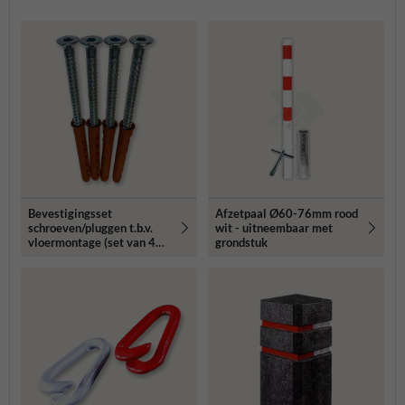
Bevestigingsset
Afzetpaal Ø60-76mm rood
schroeven/pluggen t.b.v.
wit - uitneembaar met
vloermontage (set van 4
grondstuk
stuks)