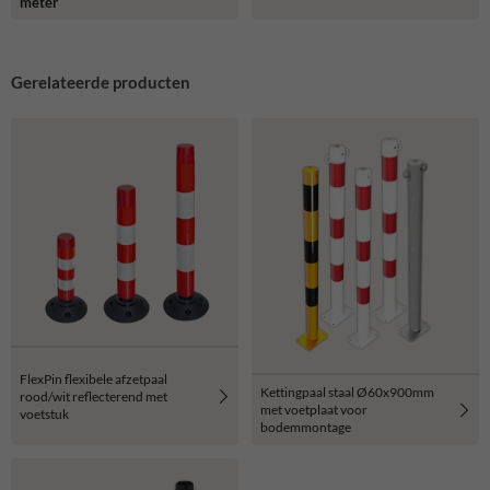
meter
Gerelateerde producten
FlexPin flexibele afzetpaal
Kettingpaal staal Ø60x900mm
rood/wit reflecterend met
met voetplaat voor
voetstuk
bodemmontage