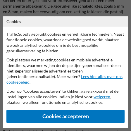
sterker en beter geschikt voor intensiever gebruik of een meer
permanente afbakening. De gebruikelijke schakeldiktes, zoals 6 mm
en 8 mm, maken het eenvoudig om een ketting te kiezen die past bij
jouw situatie en gewenste uitstraling.
Cookies
Waar gebruik je een afzetketting voor?
TrafficSupply gebruikt cookies en vergelijkbare technieken. Naast
Een afzetketting kopen is vooral interessant als je snel en duidelijk
functionele cookies, waardoor de website goed werkt, plaatsen
een zone wilt markeren. Denk aan het reserveren van
we ook analytische cookies om je de best mogelijke
parkeerplaatsen, het afsluiten van een privé-oprit, het afzetten van
gebruikerservaring te bieden.
een laad- en loszone of het afbakenen van een werkgebied. Ook bij
evenementen, in magazijnen en op industriële locaties biedt een
Ook plaatsen we marketing cookies en mobiele advertentie-
afzetketting veel voordelen. Je plaatst de ketting snel, verplaatst haar
identifiers, waarmee wij en derde partijen gepersonaliseerde en
eenvoudig en maakt in één oogopslag duidelijk waar bezoekers of
niet-gepersonaliseerde advertenties tonen
voertuigen wel en niet mogen komen.
(advertentiepersonalisatie). Meer weten?
Lees hier alles over ons
cookiebeleid
.
Op grotere terreinen werkt een kettingafzetting vaak het best als
Door op "Cookies accepteren" te klikken, ga je akkoord met de
onderdeel van een complete inrichting. Zo kun je afzetkettingen
instellingen van alle cookies. Indien je kiest voor
weigeren
,
combineren met
parkeerbeugels
om ongewenst parkeren tegen te
plaatsen we alleen functionele en analytische cookies.
gaan, of met
verkeersdrempels
om de snelheid op het terrein te
verlagen. Wil je meer inspiratie voor een logische, veilige indeling?
Lees dan ook onze blog over
een goed ingericht bedrijfsterrein
.
Cookies accepteren
Welke afzetketting kies je het best?