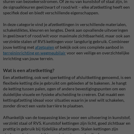
sturen van bezoekersstromen. Of ze nu van kunststof of staal zijn, in
de signaalkleuren geel/zwart of rood/wit – elke afzetketting heeft een
specifiek doel en biedt verschillende eigenschappen.
In deze categorie vind je afzetkettingen in verschillende materialen,
schakeldiktes, kleuren en lengtes. Denk aan opvallende uitvoeringen
in geel/zwart of rood/wit voor maximale zichtbaarheid, maar ook aan
verzinkte stalen of RVS kettingen voor langdurig gebruik. Combineer
jouw ketting met
afzetpalen
of bekijk ook ons complete aanbod in
terreininrichting en wegmeubilair
voor een veilige en overzichtelijke
inrichting van jouw terrein.
Wat is een afzetketting?
Een afzetketting, ook wel sperketting of afsluitketting genoemd, is een
flexibele ketting die je gebruikt om gebieden af te bakenen. Je hangt
de ketting tussen palen, ogen of andere bevestigingspunten om een
duidelijke visuele en fysieke afscheiding te creëren. Dat maakt een
kettingafzetting ideaal voor situaties waarin je snel wilt schakelen,
zonder direct een vaste barrière te plaatsen.
Afhankelijk van de toepassing kies je voor een uitvoering in kunststof,
verzinkt staal of RVS. Kunststof kettingen zijn licht, goed zichtbaar en
prettig in gebruik bij tijdelijke afzettingen. Stalen kettingen zijn