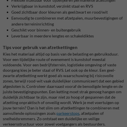
Flexibel inzetbaar voor tijdelijke en permanente afzettingen
Verkrijgbaar in kunststof, verzinkt staal en RVS
Goed zichtbaar door kleuren als geel/zwart en rood/wit
Eenvoudig te combineren met afzetpalen, muurbevestigingen of
andere terreininrichting
Geschikt voor binnen- en buitengebruik
Leverbaar in meerdere lengtes en schakeldiktes
Tips voor gebruik van afzetkettingen
Kies het materiaal altijd op basis van de belasting en gebruiksduur.
Voor een tijdelijke route of evenement is kunststof meestal
voldoende. Voor een bedrijfsterrein, logistieke omgeving of vaste
doorgang kies je beter staal of RVS. Let ook op de kleur. Een geel-
zwarte afzetketting werkt goed als waarschuwing bij risicovolle
zones, terwijl rood-wit vaak duidelijker communiceert dat een gebied
afgesloten is. Controleer daarnaast vooraf de benodigde lengte en de
juiste bevestigingspunten. Een ketting moet strak genoeg hangen om
duidelijk zichtbaar te zijn, maar niet zo hoog of gespannen dat de
afzetting onpraktisch of onveilig wordt. Werk je met voertuigen op
jouw terrein? Dan is het slim om afzetkettingen te combineren met
aanvullende oplossingen zoals
parkeerstops
, afzetpalen of
snelheidsremmers. Zo ontstaat een duidelijke en veilige
verkeersstructuur voor zowel voetgangers als bestuurders.