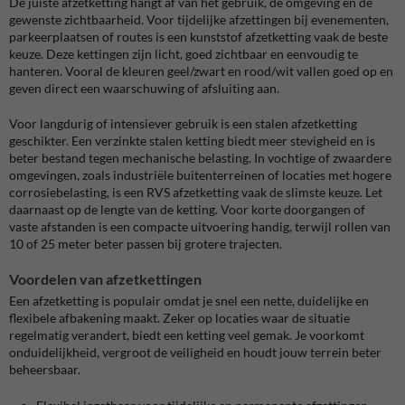
De juiste afzetketting hangt af van het gebruik, de omgeving en de
gewenste zichtbaarheid. Voor tijdelijke afzettingen bij evenementen,
parkeerplaatsen of routes is een kunststof afzetketting vaak de beste
keuze. Deze kettingen zijn licht, goed zichtbaar en eenvoudig te
hanteren. Vooral de kleuren geel/zwart en rood/wit vallen goed op en
geven direct een waarschuwing of afsluiting aan.
Voor langdurig of intensiever gebruik is een stalen afzetketting
geschikter. Een verzinkte stalen ketting biedt meer stevigheid en is
beter bestand tegen mechanische belasting. In vochtige of zwaardere
omgevingen, zoals industriële buitenterreinen of locaties met hogere
corrosiebelasting, is een RVS afzetketting vaak de slimste keuze. Let
daarnaast op de lengte van de ketting. Voor korte doorgangen of
vaste afstanden is een compacte uitvoering handig, terwijl rollen van
10 of 25 meter beter passen bij grotere trajecten.
Voordelen van afzetkettingen
Een afzetketting is populair omdat je snel een nette, duidelijke en
flexibele afbakening maakt. Zeker op locaties waar de situatie
regelmatig verandert, biedt een ketting veel gemak. Je voorkomt
onduidelijkheid, vergroot de veiligheid en houdt jouw terrein beter
beheersbaar.