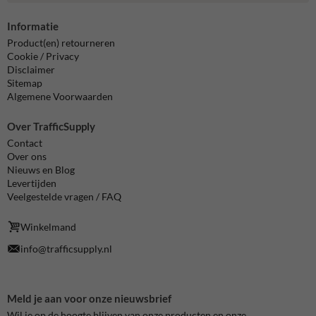
Informatie
Product(en) retourneren
Cookie / Privacy
Disclaimer
Sitemap
Algemene Voorwaarden
Over TrafficSupply
Contact
Over ons
Nieuws en Blog
Levertijden
Veelgestelde vragen / FAQ
Winkelmand
info@trafficsupply.nl
Meld je aan voor onze nieuwsbrief
Wil je op de hoogte blijven van onze producten en onze