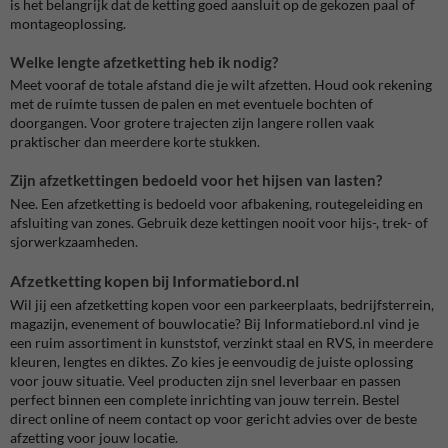
is het belangrijk dat de ketting goed aansluit op de gekozen paal of
montageoplossing.
Welke lengte afzetketting heb ik nodig?
Meet vooraf de totale afstand die je wilt afzetten. Houd ook rekening
met de ruimte tussen de palen en met eventuele bochten of
doorgangen. Voor grotere trajecten zijn langere rollen vaak
praktischer dan meerdere korte stukken.
Zijn afzetkettingen bedoeld voor het hijsen van lasten?
Nee. Een afzetketting is bedoeld voor afbakening, routegeleiding en
afsluiting van zones. Gebruik deze kettingen nooit voor hijs-, trek- of
sjorwerkzaamheden.
Afzetketting kopen bij Informatiebord.nl
Wil jij een afzetketting kopen voor een parkeerplaats, bedrijfsterrein,
magazijn, evenement of bouwlocatie? Bij Informatiebord.nl vind je
een ruim assortiment in kunststof, verzinkt staal en RVS, in meerdere
kleuren, lengtes en diktes. Zo kies je eenvoudig de juiste oplossing
voor jouw situatie. Veel producten zijn snel leverbaar en passen
perfect binnen een complete inrichting van jouw terrein. Bestel
direct online of neem contact op voor gericht advies over de beste
afzetting voor jouw locatie.