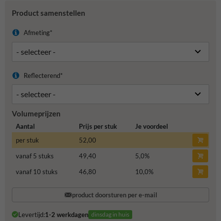
Product samenstellen
Afmeting*
Reflecterend*
Volumeprijzen
Aantal
Prijs per stuk
Je voordeel
per stuk
52,00
vanaf 5 stuks
49,40
5,0
%
vanaf 10 stuks
46,80
10,0
%
product doorsturen per e-mail
Levertijd:
1-2 werkdagen
dinsdag in huis