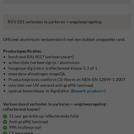
RVV E01 verboden te parkeren + wegsleepregeling
Officieel aluminium verkeersbord met een dubbel omgezette rand.
Productspecificaties:
bordrand RAL9017 (verkeerszwart)
achterzijde (verkeers)grijs / aluminium
hoogwaardig (retro-)reflecterend klasse 3, 2 of 1
meerdere afmetingen mogelijk.
Productieproces conform CE-Norm en NEN-EN 12899-1:2007
voorzien van UV-werend anti-graffiti laminaat
opdruk bewerkbaar in SignEditor
(Bewerk product>)
Verkeersbord verboden te parkeren + wegsleepregeling -
reflecterend kopen?
15 jaar garantie op reflecterende folie
Anti-graffiti laminaat
99% Hufterproof
CE keurmerk