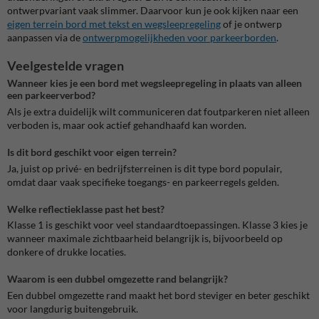
ontwerpvariant vaak slimmer. Daarvoor kun je ook kijken naar een
eigen terrein bord met tekst en wegsleepregeling
of je ontwerp
aanpassen via de
ontwerpmogelijkheden voor parkeerborden
.
Veelgestelde vragen
Wanneer kies je een bord met wegsleepregeling in plaats van alleen
een parkeerverbod?
Als je extra duidelijk wilt communiceren dat foutparkeren niet alleen
verboden is, maar ook actief gehandhaafd kan worden.
Is dit bord geschikt voor eigen terrein?
Ja, juist op privé- en bedrijfsterreinen is dit type bord populair,
omdat daar vaak specifieke toegangs- en parkeerregels gelden.
Welke reflectieklasse past het best?
Klasse 1 is geschikt voor veel standaardtoepassingen. Klasse 3 kies je
wanneer maximale zichtbaarheid belangrijk is, bijvoorbeeld op
donkere of drukke locaties.
Waarom is een dubbel omgezette rand belangrijk?
Een dubbel omgezette rand maakt het bord steviger en beter geschikt
voor langdurig buitengebruik.