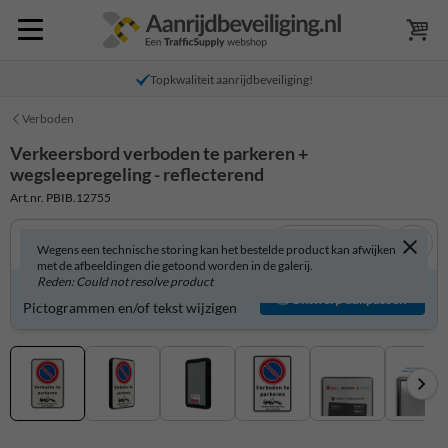
Topkwaliteit aanrijdbeveiliging!
Verboden
Verkeersbord verboden te parkeren +
wegsleepregeling - reflecterend
Art.nr. PBIB.12755
Bekijk in 3D
Wegens een technische storing kan het bestelde product kan afwijken
met de afbeeldingen die getoond worden in de galerij.
Reden: Could not resolve product
Verkeersbord zelf aanpassen?
Ontwerp aanpassen
Pictogrammen en/of tekst wijzigen