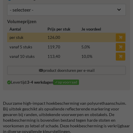
Volumeprijzen
Aantal
Prijs per stuk
Je voordeel
per stuk
126,00
vanaf 5 stuks
119,70
5,0
%
vanaf 10 stuks
113,40
10,0
%
product doorsturen per e-mail
Levertijd:
3-4 werkdagen
✓op voorraad
Duurzame high-impact hoekbescherming van polyurethaanschuim.
Bij uitstek geschikt als opvallende reflecterende markering voor
gevaren bij randen, uitstekende voorwerpen en obstakels. De
hoekbescherming is bovendien bestand tegen harde stoten en
voorkomen zo letsel of schade. Deze hoekbescherming is verkrijgbaar
in diverse opvallende kleurstellingen.