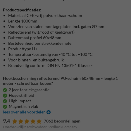
Productspecificaties:
Materiaal CFK-vrij polyurethaan-schuim
Lengte 1000mm
Voorzien van stalen montageplaten incl. gaten Ø7mm
Reflecterend (wit/rood of geel/zwart)
Buitenmaat profiel 60x48mm
Besteleenheid per strekkende meter
Producttype H+
Temperatuur-bestendig van -40 °C tot +100 °C
Voor binnen- en buitengebruik
Brandveilig conform DIN EN 13501-1 Klasse E
Hoekbescherming reflecterend PU-schuim 60x48mm - lengte 1
meter - schroefbaar kopen?
2 jaar fabrieksgarantie
Hoge stijfheid
High impact
Magnetisch vlak
lees over alle voordelen
9.4
7062 beoordelingen
Onafhankelijke reviews door FeedbackCompany