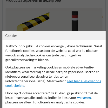
Productcategorieën in deze groep
Cookies
TrafficSupply gebruikt cookies en vergelijkbare technieken. Naast
functionele cookies, waardoor de website goed werkt, plaatsen
Stootrand bescherming
Balust
we ook analytische cookies om je de best mogelijke
besch
gebruikerservaring te bieden.
Rampalen
Ook plaatsen we marketing cookies en mobiele advertentie-
identifiers, waarmee wij en derde partijen gepersonaliseerde en
Aanrijdbeveiliging
niet-gepersonaliseerde advertenties tonen
(advertentiepersonalisatie). Meer weten?
Lees hier alles over ons
cookiebeleid
.
Door op "Cookies accepteren" te klikken, ga je akkoord met de
Stel je vraag aan Aanrijdbeveiliging.nl
instellingen van alle cookies. Indien je kiest voor
weigeren
,
plaatsen we alleen functionele en analytische cookies.
Naam*