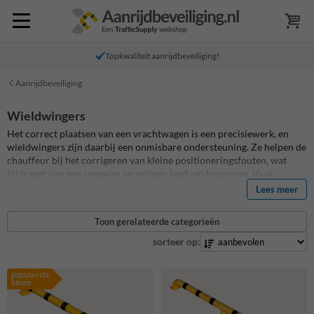
Topkwaliteit aanrijdbeveiliging!
Aanrijdbeveiliging
Wieldwingers
Het correct plaatsen van een vrachtwagen is een precisiewerk, en
wieldwingers zijn daarbij een onmisbare ondersteuning. Ze helpen de
chauffeur bij het corrigeren van kleine positioneringsfouten, wat
bijdraagt aan een soepeler en veiliger laad- en losproces. Vaak
gebruikt in combinatie met docklijnen, vormen onze wieldwingers
Lees meer
een effectief hulpmiddel voor elke laad- en loszone. Deze stalen
constructies worden stevig verankerd op een betonnen ondergrond
Toon gerelateerde categorieën
met behulp van voetplaten, wat zorgt voor een stabiele en
betrouwbare positionering. Ontdek ons assortiment wieldwingers en
sorteer op:
verbeter de efficiëntie en veiligheid bij jouw laad- en losactiviteiten.
populairste
keuze