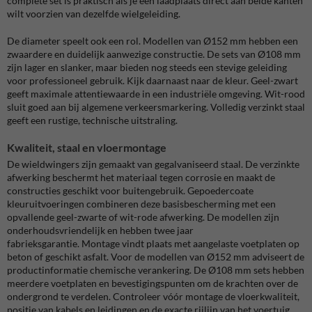
complete set is praktisch als je één laadplaats direct aan beide kanten
wilt voorzien van dezelfde wielgeleiding.
De diameter speelt ook een rol. Modellen van Ø152 mm hebben een
zwaardere en duidelijk aanwezige constructie. De sets van Ø108 mm
zijn lager en slanker, maar bieden nog steeds een stevige geleiding
voor professioneel gebruik. Kijk daarnaast naar de kleur. Geel-zwart
geeft maximale attentiewaarde in een industriële omgeving. Wit-rood
sluit goed aan bij algemene verkeersmarkering. Volledig verzinkt staal
geeft een rustige, technische uitstraling.
Kwaliteit, staal en vloermontage
De wieldwingers zijn gemaakt van gegalvaniseerd staal. De verzinkte
afwerking beschermt het materiaal tegen corrosie en maakt de
constructies geschikt voor buitengebruik. Gepoedercoate
kleuruitvoeringen combineren deze basisbescherming met een
opvallende geel-zwarte of wit-rode afwerking. De modellen zijn
onderhoudsvriendelijk en hebben twee jaar
fabrieksgarantie. Montage vindt plaats met aangelaste voetplaten op
beton of geschikt asfalt. Voor de modellen van Ø152 mm adviseert de
productinformatie chemische verankering. De Ø108 mm sets hebben
meerdere voetplaten en bevestigingspunten om de krachten over de
ondergrond te verdelen. Controleer vóór montage de vloerkwaliteit,
positie van kabels en leidingen en de exacte rijlijn van het voertuig.