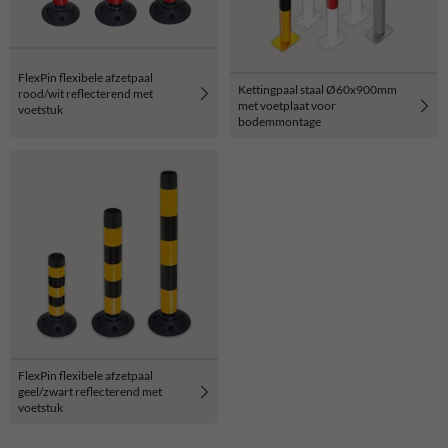
FlexPin flexibele afzetpaal
Kettingpaal staal Ø60x900mm
rood/wit reflecterend met
met voetplaat voor
voetstuk
bodemmontage
FlexPin flexibele afzetpaal
geel/zwart reflecterend met
voetstuk