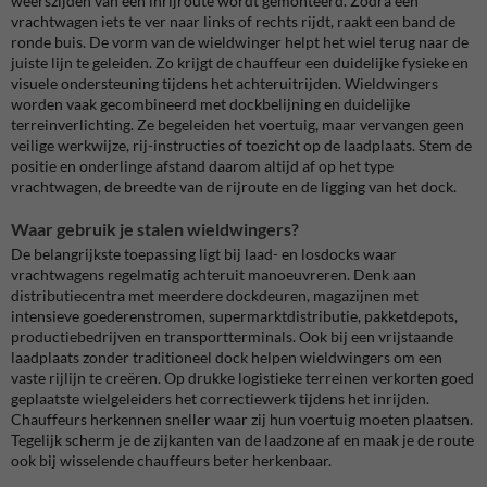
weerszijden van een inrijroute wordt gemonteerd. Zodra een
vrachtwagen iets te ver naar links of rechts rijdt, raakt een band de
ronde buis. De vorm van de wieldwinger helpt het wiel terug naar de
juiste lijn te geleiden. Zo krijgt de chauffeur een duidelijke fysieke en
visuele ondersteuning tijdens het achteruitrijden. Wieldwingers
worden vaak gecombineerd met dockbelijning en duidelijke
terreinverlichting. Ze begeleiden het voertuig, maar vervangen geen
veilige werkwijze, rij-instructies of toezicht op de laadplaats. Stem de
positie en onderlinge afstand daarom altijd af op het type
vrachtwagen, de breedte van de rijroute en de ligging van het dock.
Waar gebruik je stalen wieldwingers?
De belangrijkste toepassing ligt bij laad- en losdocks waar
vrachtwagens regelmatig achteruit manoeuvreren. Denk aan
distributiecentra met meerdere dockdeuren, magazijnen met
intensieve goederenstromen, supermarktdistributie, pakketdepots,
productiebedrijven en transportterminals. Ook bij een vrijstaande
laadplaats zonder traditioneel dock helpen wieldwingers om een
vaste rijlijn te creëren. Op drukke logistieke terreinen verkorten goed
geplaatste wielgeleiders het correctiewerk tijdens het inrijden.
Chauffeurs herkennen sneller waar zij hun voertuig moeten plaatsen.
Tegelijk scherm je de zijkanten van de laadzone af en maak je de route
ook bij wisselende chauffeurs beter herkenbaar.