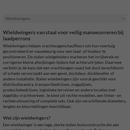
Wieldwingers
Wieldwingers van staal voor veilig manoeuvreren bij
laadperrons
Wieldwingers helpen vrachtwagenchauffeurs om hun voertuig
gecontroleerd en nauwkeurig voor een laad- of losdeur te
positioneren. De stalen wielgeleiders markeren het inrijbereik en
corrigeren kleine afwijkingen tijdens het achteruitrijden. Daarmee
verklein je de kans dat een vrachtwagen naast het dock terechtkomt
of schade veroorzaakt aan een gevel, dockdeur, dockleveller of
andere installatie. Stalen wieldwingers zijn vooral geschikt voor
distributiecentra, transportbedrijven, magazijnen,
productiebedrijven, logistieke terreinen en andere locaties met
dagelijks vrachtverkeer. Je kiest uit rechte modellen, een linker- en
rechteruitvoering of complete sets. Ook zijn verschillende diameters,
lengtes en kleurstellingen beschikbaar.
Wat zijn wieldwingers?
Een wieldwinger is een lage, sterke stalen buisconstructie die aan