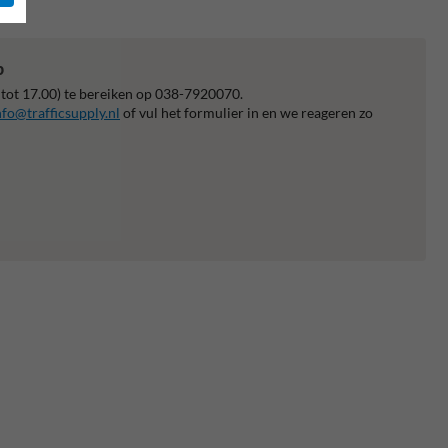
p
 tot 17.00) te bereiken op 038-7920070.
nfo@trafficsupply.nl
of vul het formulier in en we reageren zo