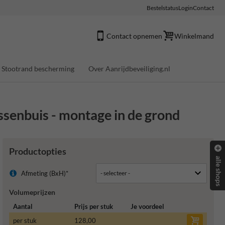
Bestelstatus
Login
Contact
Contact opnemen
Winkelmand
Stootrand bescherming
Over Aanrijdbeveiliging.nl
senbuis - montage in de grond
Productopties
alle shops
Afmeting (BxH)*
Volumeprijzen
Aantal
Prijs per stuk
Je voordeel
per stuk
128,00