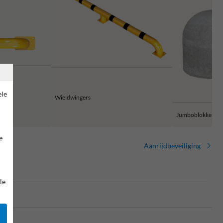
ele
Wieldwingers
Jumboblokken
e
Aanrijdbeveiliging
le