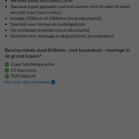
Verzinkt stalen buis Ø48x2,5mm
Standaard geel gepoedercoat met zwarte vinyl stroken of enkel
verzinkt staal (niet in kleur)
Hoogte 1200mm of 1400mm (zie productoptie)
Geschikt voor binnen en buitengebruik
Verschillende breedtes (zie productoptie)
Geschikt voor montage in de grond (incl. grondankers)
Beschermhek staal Ø48mm - met tussenbuis - montage in
de grond kopen?
2 jaar fabrieksgarantie
CE keurmerk
TUV Geprüft
lees over alle voordelen