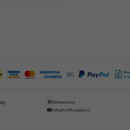
Beta
is m
ply
Winkelmand
info@trafficsupply.nl