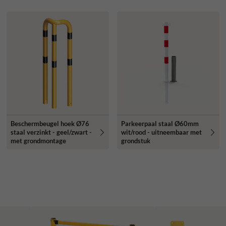
Beschermbeugel hoek Ø76
Parkeerpaal staal Ø60mm
staal verzinkt - geel/zwart -
wit/rood - uitneembaar met
met grondmontage
grondstuk