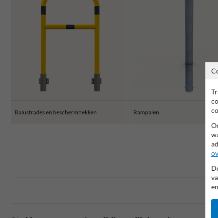
C
Tr
co
co
Balustrades en beschermhekken
Rampalen
Oo
wa
ad
ov
Do
va
en