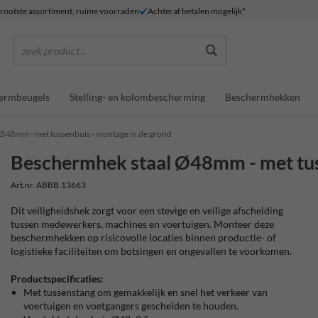
rootste assortiment, ruime voorraden
Achteraf betalen mogelijk*
zoek product...
ermbeugels
Stelling- en kolombescherming
Beschermhekken
Ø48mm - met tussenbuis - montage in de grond
Beschermhek staal Ø48mm - met tus
Art.nr. ABBB.13663
Dit veiligheidshek zorgt voor een stevige en veilige afscheiding
tussen medewerkers, machines en voertuigen. Monteer deze
beschermhekken op risicovolle locaties binnen productie- of
logistieke faciliteiten om botsingen en ongevallen te voorkomen.
Productspecificaties:
Met tussenstang om gemakkelijk en snel het verkeer van
voertuigen en voetgangers gescheiden te houden.