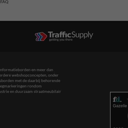
/ FAQ
en informatieborden en meer dan
meerdere webshopconcepten, onder
eersborden met de daarbij behorende
, wegmarkeringen rondom
ustrie en duurzaam straatmeubilair