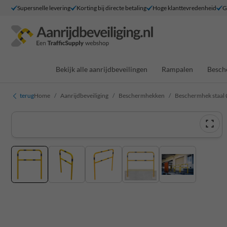
Supersnelle levering
Korting bij directe betaling
Hoge klanttevredenheid
G
Bekijk alle aanrijdbeveilingen
Rampalen
Besch
terug
Home
Aanrijdbeveiliging
Beschermhekken
Beschermhek staal 