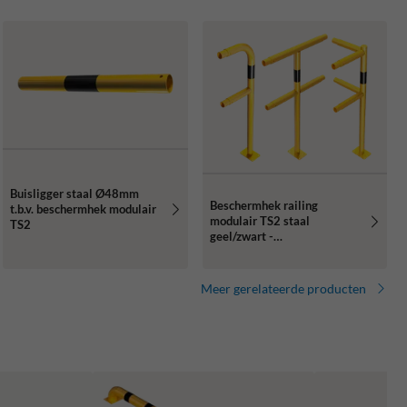
Buisligger staal Ø48mm
Beschermhek railing
t.b.v. beschermhek modulair
modulair TS2 staal
TS2
geel/zwart -
begin/einde/midden/hoek
paal
Meer gerelateerde producten