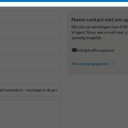
Neem contact met ons o
Wij zijn op werkdagen (van 8.00
Vragen? Stuur een e-mail naar
i
spoedig mogelijk.
info@trafficsupply.nl
Alle contactgegevens