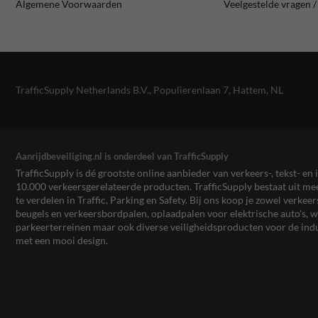
Algemene Voorwaarden
Veelgestelde vragen 
TrafficSupply Netherlands B.V.,
Populierenlaan 7
,
Hattem, NL
Aanrijdbeveiliging.nl is onderdeel van TrafficSupply
TrafficSupply is dé grootste online aanbieder van verkeers-, tekst- 
10.000 verkeersgerelateerde producten. TrafficSupply bestaat uit 
te verdelen in Traffic, Parking en Safety. Bij ons koop je zowel verk
beugels en verkeersbordpalen, oplaadpalen voor elektrische auto’s
parkeerterreinen maar ook diverse veiligheidsproducten voor de ind
met een mooi design.