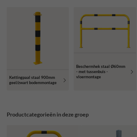
Beschermhek staal Ø60mm
- met tussenbuis -
vloermontage
Kettingpaal staal 900mm
geel/zwart bodemmontage
Productcategorieën in deze groep