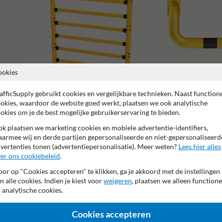
ookies
afficSupply gebruikt cookies en vergelijkbare technieken. Naast function
Beschermbeugels
okies, waardoor de website goed werkt, plaatsen we ook analytische
okies om je de best mogelijke gebruikerservaring te bieden.
Stelling en kolombescherming
k plaatsen we marketing cookies en mobiele advertentie-identifiers,
armee wij en derde partijen gepersonaliseerde en niet-gepersonaliseerd
vertenties tonen (advertentiepersonalisatie). Meer weten?
Lees hier alles
er ons cookiebeleid
.
or op "Cookies accepteren" te klikken, ga je akkoord met de instellingen
2 jaar fabrieksgarantie
CE keurmerk
TUV Geprüft
n alle cookies. Indien je kiest voor
weigeren
, plaatsen we alleen functione
 analytische cookies.
Cookies accepteren