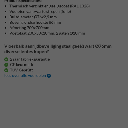
Productspecificaties:
Thermisch verzinkt en geel gecoat (RAL 1028)
Voorzien van zwarte strepen (folie)
Buisdiameter Ø76x2,9 mm
Bovengrondse hoogte 86 mm
Afmeting 700x700mm
Voetplaat 200x50x10mm, 2 gaten Ø10 mm
Vloerbalk aanrijdbeveiliging staal geel/zwart Ø76mm
diverse lentes kopen?
2 jaar fabrieksgarantie
CE keurmerk
TUV Geprüft
lees over alle voordelen