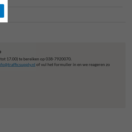
p
 tot 17.00) te bereiken op 038-7920070.
nfo@trafficsupply.nl
of vul het formulier in en we reageren zo