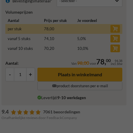
Bevestigingsmateriaal*
Volumeprijzen
Aantal
Prijs per stuk
Je voordeel
per stuk
78,00
vanaf 5 stuks
74,10
5,0
%
vanaf 10 stuks
70,20
10,0
%
78,
00
94,38
98,00
Aantal:
Van
voor
incl. btw
-
+
Plaats in winkelmand
product doorsturen per e-mail
Levertijd:
9-10 werkdagen
9.4
7061 beoordelingen
Onafhankelijke reviews door FeedbackCompany