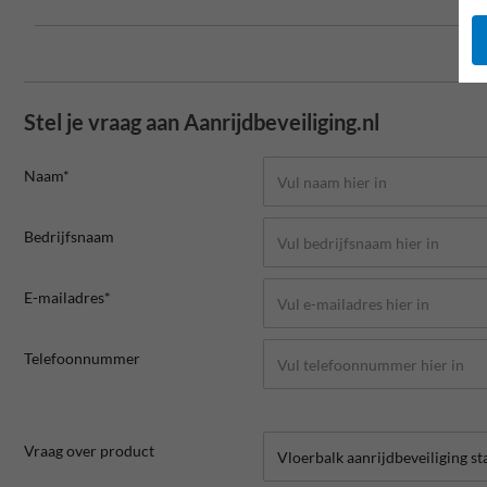
Stel je vraag aan Aanrijdbeveiliging.nl
Naam*
Bedrijfsnaam
E-mailadres*
Telefoonnummer
Vraag over product