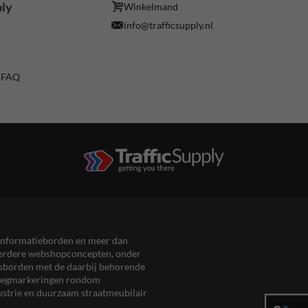
ply
Winkelmand
info@trafficsupply.nl
/ FAQ
en informatieborden en meer dan
meerdere webshopconcepten, onder
eersborden met de daarbij behorende
, wegmarkeringen rondom
ustrie en duurzaam straatmeubilair