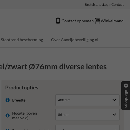
Bestelstatus
Login
Contact
Contact opnemen
Winkelmand
Stootrand bescherming
Over Aanrijdbeveiliging.nl
geel/zwart Ø76mm diverse lentes
Productopties
alle shops
Breedte
Hoogte (boven
maaiveld)