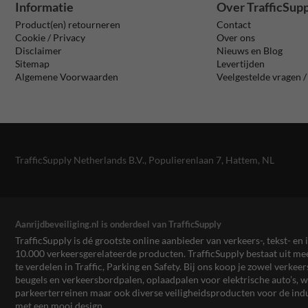
Informatie
Over TrafficSup
Product(en) retourneren
Contact
Cookie / Privacy
Over ons
Disclaimer
Nieuws en Blog
Sitemap
Levertijden
Algemene Voorwaarden
Veelgestelde vragen 
TrafficSupply Netherlands B.V.,
Populierenlaan 7
,
Hattem, NL
Aanrijdbeveiliging.nl is onderdeel van TrafficSupply
TrafficSupply is dé grootste online aanbieder van verkeers-, tekst- 
10.000 verkeersgerelateerde producten. TrafficSupply bestaat uit 
te verdelen in Traffic, Parking en Safety. Bij ons koop je zowel verk
beugels en verkeersbordpalen, oplaadpalen voor elektrische auto’s
parkeerterreinen maar ook diverse veiligheidsproducten voor de ind
met een mooi design.