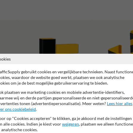
ookies
afficSupply gebruikt cookies en vergelijkbare technieken. Naast function
okies, waardoor de website goed werkt, plaatsen we ook analytische
okies om je de best mogelijke gebruikerservaring te bieden.
k plaatsen we marketing cookies en mobiele advertentie-identifiers,
armee wij en derde partijen gepersonaliseerde en niet-gepersonaliseerd
Balustrades en beschermhekken
Stelling en kolombescher
vertenties tonen (advertentiepersonalisatie). Meer weten?
Lees hier alles
er ons cookiebeleid
.
or op "Cookies accepteren" te klikken, ga je akkoord met de instellingen
n alle cookies. Indien je kiest voor
weigeren
, plaatsen we alleen functione
 analytische cookies.