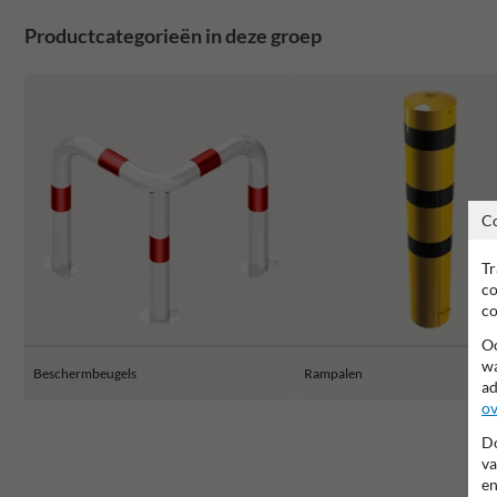
Productcategorieën in deze groep
C
Tr
co
co
Oo
wa
Beschermbeugels
Rampalen
ad
ov
Do
va
en