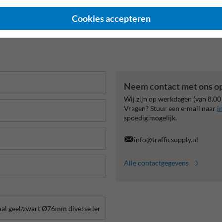
2 jaar fabrieksgarantie
CE keurmerk
TUV Geprüft
Cookies accepteren
Neem contact met ons o
Wij zijn op werkdagen (van 8.00
Vragen? Stuur een e-mail naar
i
spoedig mogelijk.
info@trafficsupply.nl
Alle contactgegevens