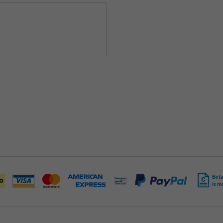
Beta
is m