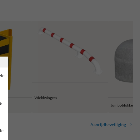
ele
Wieldwingers
e
ming
Jumboblokken
Aanrijdbeveiliging
le