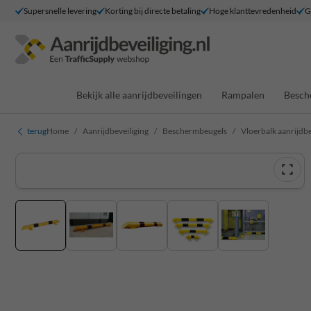
Supersnelle levering
Korting bij directe betaling
Hoge klanttevredenheid
G
Bekijk alle aanrijdbeveilingen
Rampalen
Besch
terug
Home
Aanrijdbeveiliging
Beschermbeugels
Vloerbalk aanrijdbe