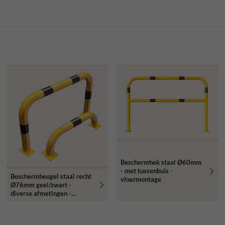
Beschermhek staal Ø60mm
- met tussenbuis -
Beschermbeugel staal recht
vloermontage
Ø76mm geel/zwart -
diverse afmetingen -
vloermontage