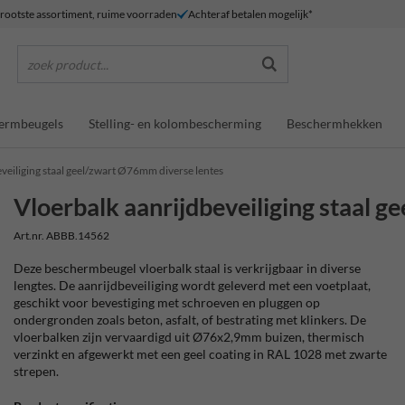
rootste assortiment, ruime voorraden
Achteraf betalen mogelijk*
zoek product...
ermbeugels
Stelling- en kolombescherming
Beschermhekken
veiliging staal geel/zwart Ø76mm diverse lentes
Vloerbalk aanrijdbeveiliging staal 
Art.nr. ABBB.14562
Deze beschermbeugel vloerbalk staal is verkrijgbaar in diverse
lengtes. De aanrijdbeveiliging wordt geleverd met een voetplaat,
geschikt voor bevestiging met schroeven en pluggen op
ondergronden zoals beton, asfalt, of bestrating met klinkers. De
vloerbalken zijn vervaardigd uit Ø76x2,9mm buizen, thermisch
verzinkt en afgewerkt met een geel coating in RAL 1028 met zwarte
strepen.