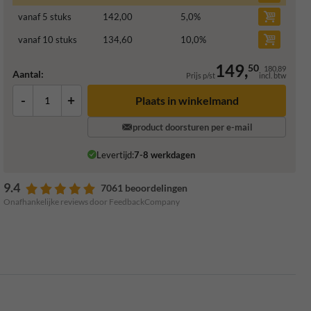
vanaf 5 stuks
142,00
5,0
%
vanaf 10 stuks
134,60
10,0
%
149,
50
180,89
Aantal:
Prijs p/st
incl. btw
-
+
Plaats in winkelmand
product doorsturen per e-mail
Levertijd:
7-8 werkdagen
9.4
7061 beoordelingen
Onafhankelijke reviews door FeedbackCompany