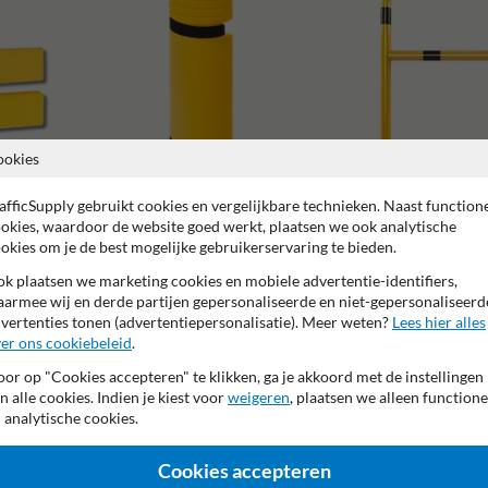
ookies
afficSupply gebruikt cookies en vergelijkbare technieken. Naast function
okies, waardoor de website goed werkt, plaatsen we ook analytische
okies om je de best mogelijke gebruikerservaring te bieden.
Stelling en kolombescherming
Beschermbeugels
k plaatsen we marketing cookies en mobiele advertentie-identifiers,
armee wij en derde partijen gepersonaliseerde en niet-gepersonaliseerd
vertenties tonen (advertentiepersonalisatie). Meer weten?
Lees hier alles
er ons cookiebeleid
.
or op "Cookies accepteren" te klikken, ga je akkoord met de instellingen
 jaar fabrieksgarantie
NEN ISO 1461 - Verzinkt staal
Made 
n alle cookies. Indien je kiest voor
weigeren
, plaatsen we alleen functione
 analytische cookies.
Cookies accepteren