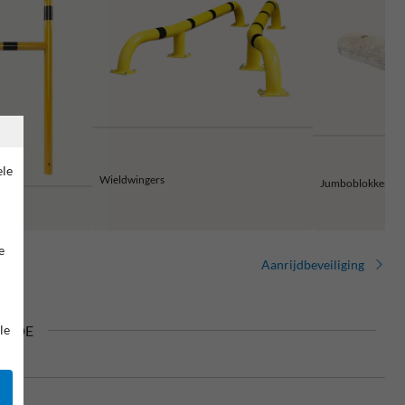
ele
Wieldwingers
Jumboblokken
e
Aanrijdbeveiliging
in DE
le