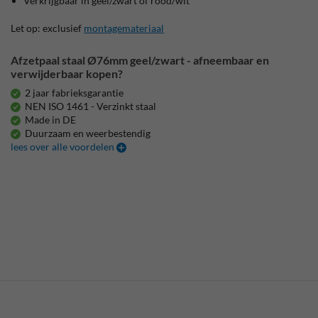
Verkrijgbaar in geel/zwart of rood/wit
Let op: exclusief
montagemateriaal
Afzetpaal staal Ø76mm geel/zwart - afneembaar en
verwijderbaar kopen?
2 jaar fabrieksgarantie
NEN ISO 1461 - Verzinkt staal
Made in DE
Duurzaam en weerbestendig
lees over alle voordelen