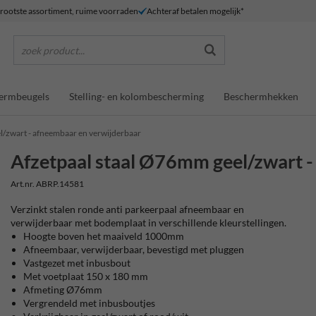
rootste assortiment, ruime voorraden
Achteraf betalen mogelijk*
zoek product...
ermbeugels
Stelling- en kolombescherming
Beschermhekken
l/zwart - afneembaar en verwijderbaar
Afzetpaal staal Ø76mm geel/zwart -
Art.nr. ABRP.14581
Verzinkt stalen ronde anti parkeerpaal afneembaar en
verwijderbaar met bodemplaat in verschillende kleurstellingen.
Hoogte boven het maaiveld 1000mm
Afneembaar, verwijderbaar, bevestigd met pluggen
Vastgezet met inbusbout
Met voetplaat 150 x 180 mm
Afmeting Ø76mm
Vergrendeld met inbusboutjes