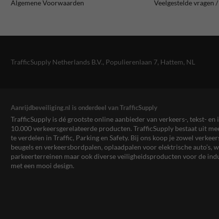
Algemene Voorwaarden
Veelgestelde vragen 
TrafficSupply Netherlands B.V.,
Populierenlaan 7
,
Hattem, NL
Aanrijdbeveiliging.nl is onderdeel van TrafficSupply
TrafficSupply is dé grootste online aanbieder van verkeers-, tekst- 
10.000 verkeersgerelateerde producten. TrafficSupply bestaat uit 
te verdelen in Traffic, Parking en Safety. Bij ons koop je zowel verk
beugels en verkeersbordpalen, oplaadpalen voor elektrische auto’s
parkeerterreinen maar ook diverse veiligheidsproducten voor de ind
met een mooi design.