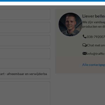
Liever bell
We zijn vandaag
producten en di
038-792007
Chat met on
info@traffic
Alle contactge