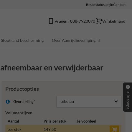
Bestelstatus
Login
Contact
Vragen? 038-7920070
Winkelmand
Stootrand bescherming
Over Aanrijdbeveiliging.nl
 afneembaar en verwijderbaar
Productopties
alle shops
Kleurstelling*
Volumeprijzen
Aantal
Prijs per stuk
Je voordeel
per stuk
149,50