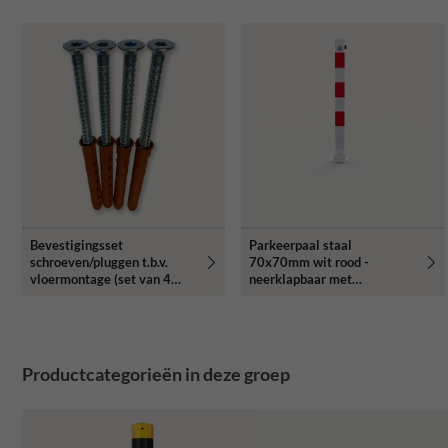
Bevestigingsset
Parkeerpaal staal
schroeven/pluggen t.b.v.
70x70mm wit rood -
vloermontage (set van 4
neerklapbaar met
stuks)
bodemmontage
Productcategorieën in deze groep