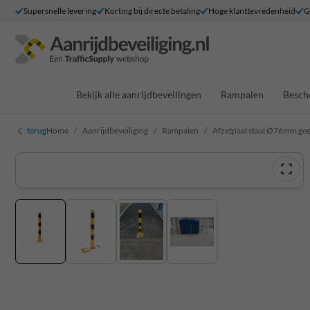
Supersnelle levering
Korting bij directe betaling
Hoge klanttevredenheid
G
Bekijk alle aanrijdbeveilingen
Rampalen
Besch
terug
Home
Aanrijdbeveiliging
Rampalen
Afzetpaal staal Ø76mm gee