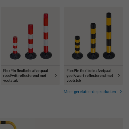
FlexPin flexibele afzetpaal
FlexPin flexibele afzetpaal
rood/wit reflecterend met
geel/zwart reflecterend met
voetstuk
voetstuk
Meer gerelateerde producten