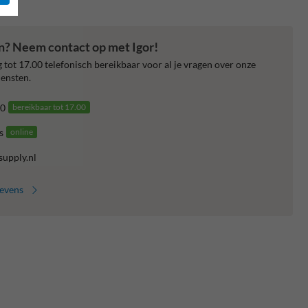
en? Neem contact op met Igor!
 tot 17.00 telefonisch bereikbaar voor al je vragen over onze
ensten.
0
bereikbaar tot 17.00
s
online
supply.nl
gevens