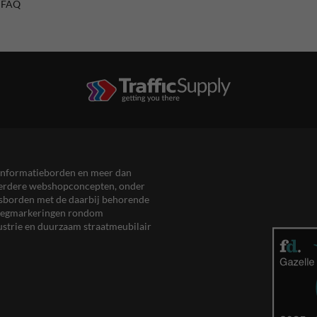
/ FAQ
en informatieborden en meer dan
meerdere webshopconcepten, onder
eersborden met de daarbij behorende
, wegmarkeringen rondom
ustrie en duurzaam straatmeubilair