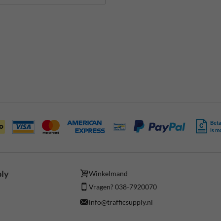
Beta
is m
ply
Winkelmand
Vragen? 038-7920070
info@trafficsupply.nl