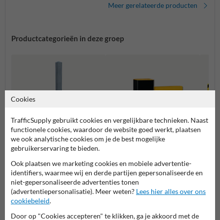
Meer gerelateerde producten
Productcategorieën in deze groep
Cookies
TrafficSupply gebruikt cookies en vergelijkbare technieken. Naast
functionele cookies, waardoor de website goed werkt, plaatsen
we ook analytische cookies om je de best mogelijke
Stelli
gebruikerservaring te bieden.
kolom
Balustrades en
Rampalen
Ook plaatsen we marketing cookies en mobiele advertentie-
beschermhekken
identifiers, waarmee wij en derde partijen gepersonaliseerde en
niet-gepersonaliseerde advertenties tonen
(advertentiepersonalisatie). Meer weten?
Lees hier alles over ons
Aanrijdbeveiliging
cookiebeleid
.
Door op "Cookies accepteren" te klikken, ga je akkoord met de