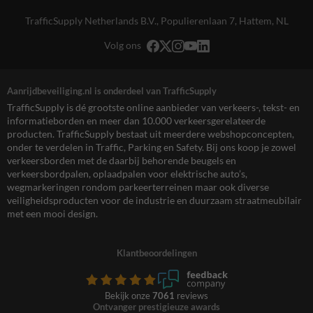
TrafficSupply Netherlands B.V.,
Populierenlaan 7
,
Hattem, NL
Volg ons
Aanrijdbeveiliging.nl is onderdeel van TrafficSupply
TrafficSupply is dé grootste online aanbieder van verkeers-, tekst- en
informatieborden en meer dan 10.000 verkeersgerelateerde
producten. TrafficSupply bestaat uit meerdere webshopconcepten,
onder te verdelen in Traffic, Parking en Safety. Bij ons koop je zowel
verkeersborden met de daarbij behorende beugels en
verkeersbordpalen, oplaadpalen voor elektrische auto’s,
wegmarkeringen rondom parkeerterreinen maar ook diverse
veiligheidsproducten voor de industrie en duurzaam straatmeubilair
met een mooi design.
Klantbeoordelingen
Bekijk onze
7061
reviews
Ontvanger prestigieuze awards