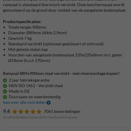
rampaal is standaard thermisch verzinkt. Deze beschermpaal wordt
gemonteerd op de grond door middel van de aangelaste bodemplaat.
Productspecificaties:
Totale lengte 900mm
Diameter Ø89mm (dikte 2,9mm)
Gewicht 7 kg
Standaard verzinkt (optioneel geel/zwart of wit/rood)
Met gelaste stalen kap
Voorzien van aangelaste bodemplaat 220x220x8mm incl. gaten
Ø18mm (h.o.h 170mm)
Rampaal Ø89x900mm staal verzinkt - met vloermontage kopen?
2 jaar fabrieksgarantie
NEN ISO 1461 - Verzinkt staal
Made in DE
Duurzaam en weerbestendig
lees over alle voordelen
9.4
7061 beoordelingen
Onafhankelijke reviews door FeedbackCompany