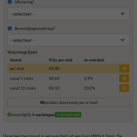
Uitvoering*
Bevestigingsmateriaal*
Volumeprijzen
Aantal
Prijs per stuk
Je voordeel
per stuk
89,00
vanaf 5 stuks
84,60
4,9
%
vanaf 10 stuks
80,10
10,0
%
product doorsturen per e-mail
Levertijd:
3-4 werkdagen
✓op voorraad
Deze beschermpaal is vervaardigd uit een buis Ø89x3,2mm. De