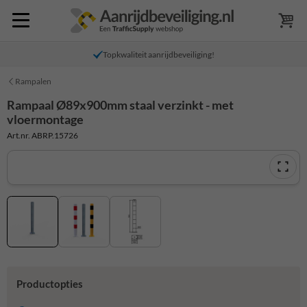
Topkwaliteit aanrijdbeveiliging!
Rampalen
Rampaal Ø89x900mm staal verzinkt - met
vloermontage
Art.nr. ABRP.15726
Productopties