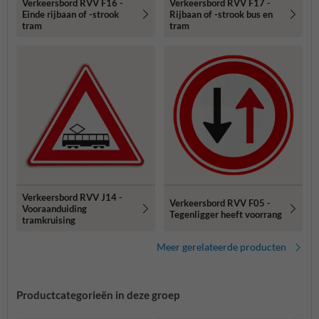
Verkeersbord RVV F16 -
Verkeersbord RVV F17 -
Einde rijbaan of -strook
Rijbaan of -strook bus en
tram
tram
Verkeersbord RVV J14 -
Verkeersbord RVV F05 -
Vooraanduiding
Tegenligger heeft voorrang
tramkruising
Meer gerelateerde producten
Productcategorieën in deze groep