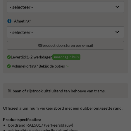
Afmeting*
product doorsturen per e-mail
Levertijd:
1-2 werkdagen
maandag in huis
Volumekorting? Bekijk de opties
Rijbaan of rijstrook uitsluitend ten behoeve van trams.
Officieel aluminium verkeersbord met een dubbel omgezette rand.
Productspecificaties:
bordrand RAL5017 (verkeersblauw)
achterzijde (verkeers)grijs / aluminium