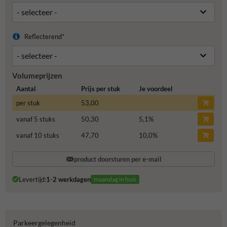
Reflecterend*
Volumeprijzen
Aantal
Prijs per stuk
Je voordeel
per stuk
53,00
vanaf 5 stuks
50,30
5,1
%
vanaf 10 stuks
47,70
10,0
%
product doorsturen per e-mail
Levertijd:
1-2 werkdagen
maandag in huis
Parkeergelegenheid