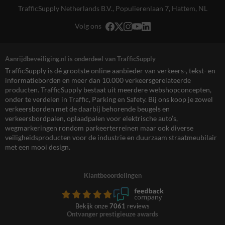
TrafficSupply Netherlands B.V.,
Populierenlaan 7
,
Hattem, NL
Volg ons
Aanrijdbeveiliging.nl is onderdeel van TrafficSupply
TrafficSupply is dé grootste online aanbieder van verkeers-, tekst- en
informatieborden en meer dan 10.000 verkeersgerelateerde
producten. TrafficSupply bestaat uit meerdere webshopconcepten,
onder te verdelen in Traffic, Parking en Safety. Bij ons koop je zowel
verkeersborden met de daarbij behorende beugels en
verkeersbordpalen, oplaadpalen voor elektrische auto’s,
wegmarkeringen rondom parkeerterreinen maar ook diverse
veiligheidsproducten voor de industrie en duurzaam straatmeubilair
met een mooi design.
Klantbeoordelingen
Bekijk onze
7061
reviews
Ontvanger prestigieuze awards