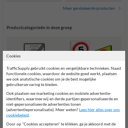
Meer gerelateerde producten
Productcategorieën in deze groep
Cookies
TrafficSupply gebruikt cookies en vergelijkbare technieken. Naast
functionele cookies, waardoor de website goed werkt, plaatsen
we ook analytische cookies om je de best mogelijke
gebruikerservaring te bieden.
Ook plaatsen we marketing cookies en mobiele advertentie-
Parkeren en stilstaan borden
Snelheidsborden (A-serie)
Voorr
identifiers, waarmee wij en derde partijen gepersonaliseerde en
(E-serie)
niet-gepersonaliseerde advertenties tonen
(advertentiepersonalisatie). Meer weten?
Lees hier alles over ons
cookiebeleid
.
Verkeersborden RVV
Door op "Cookies accepteren" te klikken, ga je akkoord met de