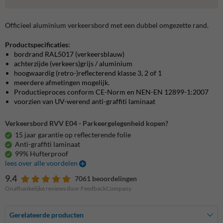
Officieel aluminium verkeersbord met een dubbel omgezette rand.
Productspecificaties:
bordrand RAL5017 (verkeersblauw)
achterzijde (verkeers)grijs / aluminium
hoogwaardig (retro-)reflecterend klasse 3, 2 of 1
meerdere afmetingen mogelijk.
Productieproces conform CE-Norm en NEN-EN 12899-1:2007
voorzien van UV-werend anti-graffiti laminaat
Verkeersbord RVV E04 - Parkeergelegenheid kopen?
15 jaar garantie op reflecterende folie
Anti-graffiti laminaat
99% Hufterproof
lees over alle voordelen
9.4
7061 beoordelingen
Onafhankelijke reviews door FeedbackCompany
Gerelateerde producten