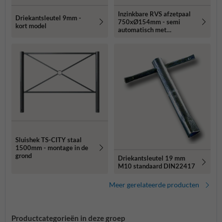
Inzinkbare RVS afzetpaal
Driekantsleutel 9mm -
750xØ154mm - semi
kort model
automatisch met
driekantslot
Sluishek TS-CITY staal
1500mm - montage in de
grond
Driekantsleutel 19 mm
M10 standaard DIN22417
Meer gerelateerde producten
Productcategorieën in deze groep