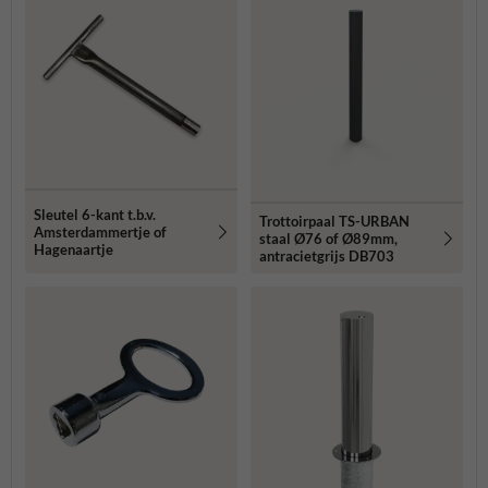
Sleutel 6-kant t.b.v.
Trottoirpaal TS-URBAN
Amsterdammertje of
staal Ø76 of Ø89mm,
Hagenaartje
antracietgrijs DB703