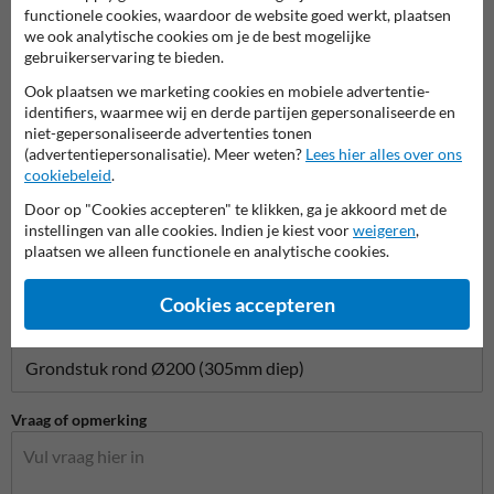
functionele cookies, waardoor de website goed werkt, plaatsen
we ook analytische cookies om je de best mogelijke
gebruikerservaring te bieden.
Bedrijfsnaam
Ook plaatsen we marketing cookies en mobiele advertentie-
identifiers, waarmee wij en derde partijen gepersonaliseerde en
niet-gepersonaliseerde advertenties tonen
E-mailadres*
(advertentiepersonalisatie). Meer weten?
Lees hier alles over ons
cookiebeleid
.
Door op "Cookies accepteren" te klikken, ga je akkoord met de
instellingen van alle cookies. Indien je kiest voor
weigeren
,
Telefoonnummer
plaatsen we alleen functionele en analytische cookies.
Cookies accepteren
Vraag over product
Vraag of opmerking