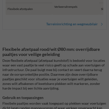
Verkeersdrempels
Flexibele afzetpalen
Slagb
Terreininrichting en wegmeubilair
Flexibele afzetpaal rood/wit Ø80 mm: overrijdbare
paaltjes voor veilige geleiding
Deze flexibele afzetpaal (afzetpaal kunststof) is bedoeld voor locaties
waar een vast paaltje te veel risico geeft op schade aan voertuigen of
infrastructuur. De paal buigt mee bij contact en veert daarna terug
naar de oorspronkelijke positie. Daarmee zijn deze overrijdbare
paaltjes geschikt voor situaties waar je voertuigen wilt geleiden,
zones wilt afbakenen of kwetsbare plekken wilt markeren, zonder
harde impact bij een lichte aanrijding.
Gebruik en toepassingen
Flexibele paaltjes worden vaak toegepast op plekken waar voertuigen
dicht langs randen manoeuvreren of waar verkeer onverwacht kan