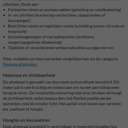
uitwijken. Denk aan:
Parkeerterreinen en parkeervakken (geleiding en vakafbakening)
In- en uitritten (markering van bochten, stoepranden of
doorgangen)
Bedrijfsterreinen en logistieke routes (scheiding tussen rijroute en
looproute)
Schoolomgevingen of recreatieparken (zichtbare,
vergevingsgezinde afbakening)
Tijdelijke of veranderende verkeerssituaties op eigen terrein
Meer modellen en kleurvarianten vergelijken kan via de categorie
flexibele afzetpalen
.
Materiaal en zichtbaarheid
De afzetpaal is gemaakt van duurzaam polyurethaan kunststof. Dit
materiaal is veerkrachtig en ontworpen om na een aanrijding weer
terug te veren. De rood/witte uitvoering met vinyl stroken verhoogt
de zichtbaarheid, zodat bestuurders het flexibel paaltje eerder
opmerken, ook bij minder licht. Het aantal vinyl banen kan variëren
per paaltype of hoogte.
Hoogtes en keuzeadvies
Deze afzetpaal kunststof is verkrijgbaar in meerdere hoogtes (via