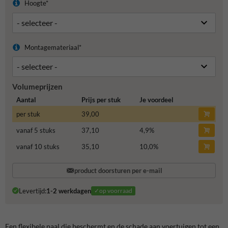
Hoogte*
Montagemateriaal*
Volumeprijzen
Aantal
Prijs per stuk
Je voordeel
per stuk
39,00
vanaf 5 stuks
37,10
4,9
%
vanaf 10 stuks
35,10
10,0
%
product doorsturen per e-mail
Levertijd:
1-2 werkdagen
✓op voorraad
Een flexibele paal die beschermt en de schade aan voertuigen tot een