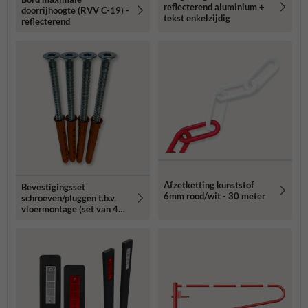
reflecterend aluminium +
doorrijhoogte (RVV C-19) -
tekst enkelzijdig
reflecterend
Afzetketting kunststof
Bevestigingsset
6mm rood/wit - 30 meter
schroeven/pluggen t.b.v.
vloermontage (set van 4
stuks)