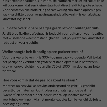
Kies flexibele paaltjes als je vooral geleiding en markering zoekt, en je
wil voorkomen dat een kleine stuurfout direct leidt tot grote schade.
Voor echte fysieke blokkering of ramwering zijn stalen oplossingen
vaak geschikter; voor vergevingsgezinde afbakening is een afzetpaal
kunststof logischer.
Zijn deze overrijdbare paaltjes geschikt voor buitengebruik?
Ja, dit type flexibele afzetpaal is bedoeld voor buiten en voor locaties
met wisselende weersomstandigheden. Het polyurethaan kunststof is
robuust en veerkrachtig.
Welke hoogte heb ik nodig op een parkeerterrein?
Voor parkeerafbakening is 300–450 mm vaak voldoende. Wil je dat
het paaltje ook vanuit een grotere afstand opvalt, of is het terrein
druk en onoverzichtelijk, dan zijn 750 of 1000 mm doorgaans beter
zichtbaar.
Hoe voorkom ik dat de paal los komt te staan?
Monteer op een vlakke, stevige ondergrond en gebruik geschikt
bevestigingsmateriaal. Controleer na plaatsing of de paal niet
“wiebelt” en herhaal dit periodiek, vooral op locaties met veel
voertuigbewegingen. Via het montageadvies kun je gericht de juiste
bevestiging kiezen.