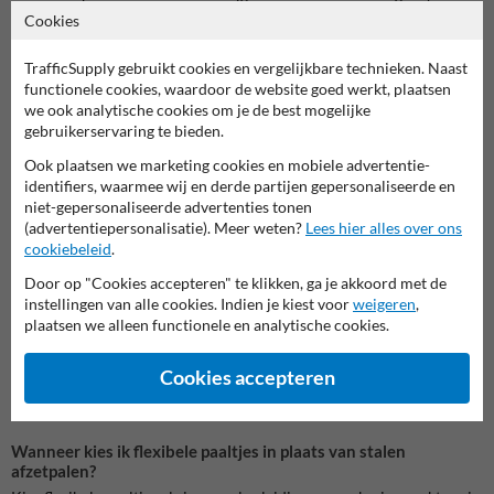
productopties). Kies de hoogte op basis van de omgeving en gewenste
Cookies
attentiewaarde:
300 of 450 mm: laag profiel, vooral voor rijbaanranden en
TrafficSupply gebruikt cookies en vergelijkbare technieken. Naast
parkeerafbakening
functionele cookies, waardoor de website goed werkt, plaatsen
750 mm: goede zichtbaarheid voor algemene terreinmarkering
we ook analytische cookies om je de best mogelijke
1000 mm: maximale zichtbaarheid bij drukke routes of hogere
gebruikerservaring te bieden.
snelheden op eigen terrein
Ook plaatsen we marketing cookies en mobiele advertentie-
Montage en bevestiging
identifiers, waarmee wij en derde partijen gepersonaliseerde en
niet-gepersonaliseerde advertenties tonen
Je kunt optioneel bevestigingsmateriaal mee bestellen (schroeven en
(advertentiepersonalisatie). Meer weten?
Lees hier alles over ons
pluggen). Een vlakke, stevige ondergrond is belangrijk voor een
cookiebeleid
.
stabiele montage.
Door op "Cookies accepteren" te klikken, ga je akkoord met de
Veelgestelde vragen over flexibele afzetpalen
instellingen van alle cookies. Indien je kiest voor
weigeren
,
Wat betekent overrijdbaar bij een flexibele afzetpaal?
plaatsen we alleen functionele en analytische cookies.
Overrijdbaar betekent dat het paaltje bij contact of (lichte)
overrijding mee buigt, waardoor schade aan voertuig en paal
Cookies accepteren
doorgaans beperkt blijft. Daarna veert de paal vanzelf terug in de
uitgangspositie.
Wanneer kies ik flexibele paaltjes in plaats van stalen
afzetpalen?