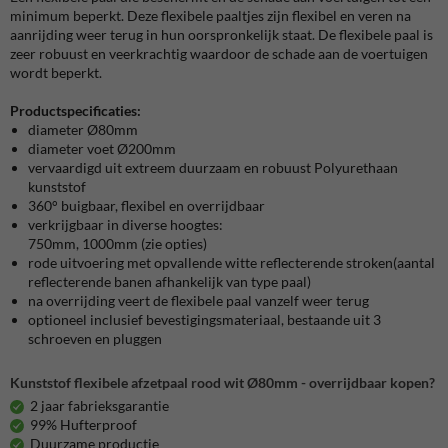
minimum beperkt. Deze flexibele paaltjes zijn flexibel en veren na
aanrijding weer terug in hun oorspronkelijk staat. De flexibele paal is
zeer robuust en veerkrachtig waardoor de schade aan de voertuigen
wordt beperkt.
Productspecificaties:
diameter Ø80mm
diameter voet Ø200mm
vervaardigd uit extreem duurzaam en robuust Polyurethaan
kunststof
360° buigbaar, flexibel en overrijdbaar
verkrijgbaar in diverse hoogtes:
750mm, 1000mm (zie opties)
rode uitvoering met opvallende witte reflecterende stroken(aantal
reflecterende banen afhankelijk van type paal)
na overrijding veert de flexibele paal vanzelf weer terug
optioneel inclusief bevestigingsmateriaal, bestaande uit 3
schroeven en pluggen
Kunststof flexibele afzetpaal rood wit Ø80mm - overrijdbaar kopen?
2 jaar fabrieksgarantie
99% Hufterproof
Duurzame productie