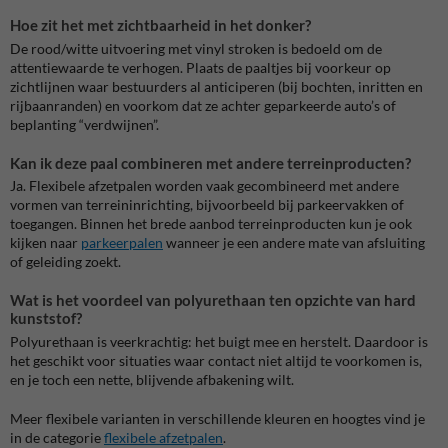
Hoe zit het met zichtbaarheid in het donker?
De rood/witte uitvoering met vinyl stroken is bedoeld om de
attentiewaarde te verhogen. Plaats de paaltjes bij voorkeur op
zichtlijnen waar bestuurders al anticiperen (bij bochten, inritten en
rijbaanranden) en voorkom dat ze achter geparkeerde auto’s of
beplanting “verdwijnen”.
Kan ik deze paal combineren met andere terreinproducten?
Ja. Flexibele afzetpalen worden vaak gecombineerd met andere
vormen van terreininrichting, bijvoorbeeld bij parkeervakken of
toegangen. Binnen het brede aanbod terreinproducten kun je ook
kijken naar
parkeerpalen
wanneer je een andere mate van afsluiting
of geleiding zoekt.
Wat is het voordeel van polyurethaan ten opzichte van hard
kunststof?
Polyurethaan is veerkrachtig: het buigt mee en herstelt. Daardoor is
het geschikt voor situaties waar contact niet altijd te voorkomen is,
en je toch een nette, blijvende afbakening wilt.
Meer flexibele varianten in verschillende kleuren en hoogtes vind je
in de categorie
flexibele afzetpalen
.