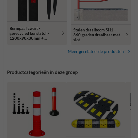
Bermpaal zwart -
Stalen draaiboom SH1 -
gerecycled kunststof -
360 graden draaibaar met
1200x90x30mm +
slot
reflector rood/wit
Meer gerelateerde producten
Productcategorieën in deze groep