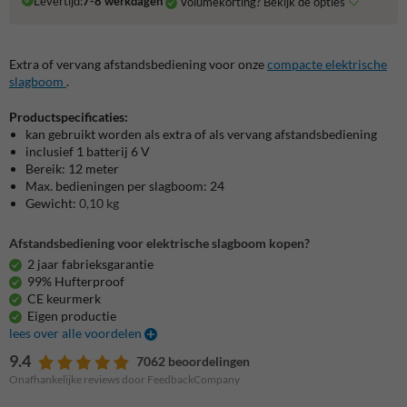
Levertijd:
7-8 werkdagen
Volumekorting? Bekijk de opties
Extra of vervang afstandsbediening voor onze
compacte elektrische
slagboom
.
Productspecificaties:
kan gebruikt worden als extra of als vervang afstandsbediening
inclusief 1 batterij 6 V
Bereik: 12 meter
Max. bedieningen per slagboom: 24
Gewicht:
0,10 kg
Afstandsbediening voor elektrische slagboom kopen?
2 jaar fabrieksgarantie
99% Hufterproof
CE keurmerk
Eigen productie
lees over alle voordelen
9.4
7062 beoordelingen
Onafhankelijke reviews door FeedbackCompany