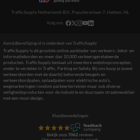
TrafficSupply Netherlands B.V.,
Populierenlaan 7
,
Hattem, NL
Volg ons
Aanrijdbeveiliging.nl is onderdeel van TrafficSupply
TrafficSupply is dé grootste online aanbieder van verkeers-, tekst- en
informatieborden en meer dan 10.000 verkeersgerelateerde
producten. TrafficSupply bestaat uit meerdere webshopconcepten,
onder te verdelen in Traffic, Parking en Safety. Bij ons koop je zowel
verkeersborden met de daarbij behorende beugels en
verkeersbordpalen, oplaadpalen voor elektrische auto’s,
wegmarkeringen rondom parkeerterreinen maar ook diverse
veiligheidsproducten voor de industrie en duurzaam straatmeubilair
met een mooi design.
Klantbeoordelingen
Bekijk onze
7062
reviews
Ontvanger prestigieuze awards