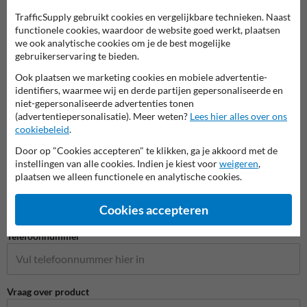
TrafficSupply gebruikt cookies en vergelijkbare technieken. Naast
functionele cookies, waardoor de website goed werkt, plaatsen
we ook analytische cookies om je de best mogelijke
Stel je vraag aan Aanrijdbeveiliging.nl
gebruikerservaring te bieden.
Naam*
Ook plaatsen we marketing cookies en mobiele advertentie-
identifiers, waarmee wij en derde partijen gepersonaliseerde en
niet-gepersonaliseerde advertenties tonen
(advertentiepersonalisatie). Meer weten?
Lees hier alles over ons
Bedrijfsnaam
cookiebeleid
.
Door op "Cookies accepteren" te klikken, ga je akkoord met de
instellingen van alle cookies. Indien je kiest voor
weigeren
,
plaatsen we alleen functionele en analytische cookies.
E-mailadres*
Cookies accepteren
Telefoonnummer
Vraag over product