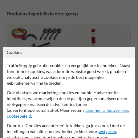
Productcategorieën in deze groep
Cookies
TrafficSupply gebruikt cookies en vergelijkbare technieken. Naast
functionele cookies, waardoor de website goed werkt, plaatsen
we ook analytische cookies om je de best mogelijke
gebruikerservaring te bieden.
Balust
besch
Gereedschappen en
Rampalen
Ook plaatsen we marketing cookies en mobiele advertentie-
toebehoren
identifiers, waarmee wij en derde partijen gepersonaliseerde en
niet-gepersonaliseerde advertenties tonen
Aanrijdbeveiliging
(advertentiepersonalisatie). Meer weten?
Lees hier alles over ons
cookiebeleid
.
Door op "Cookies accepteren" te klikken, ga je akkoord met de
instellingen van alle cookies. Indien je kiest voor
weigeren
,
plaatsen we alleen functionele en analytische cookies.
Stel je vraag aan Aanrijdbeveiliging.nl