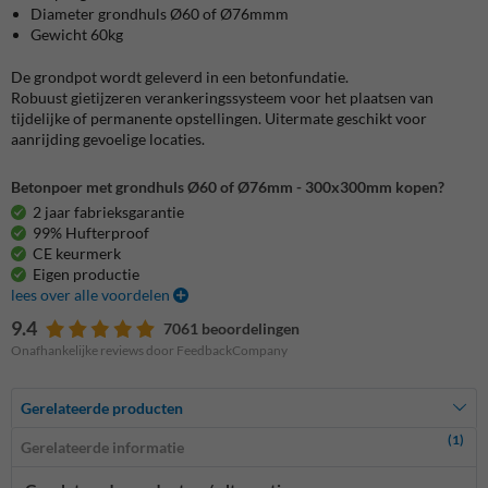
Diameter grondhuls Ø60 of Ø76mmm
Gewicht 60kg
De grondpot wordt geleverd in een betonfundatie.
Robuust gietijzeren verankeringssysteem voor het plaatsen van
tijdelijke of permanente opstellingen. Uitermate geschikt voor
aanrijding gevoelige locaties.
Betonpoer met grondhuls Ø60 of Ø76mm - 300x300mm kopen?
2 jaar fabrieksgarantie
99% Hufterproof
CE keurmerk
Eigen productie
lees over alle voordelen
9.4
7061 beoordelingen
Onafhankelijke reviews door FeedbackCompany
Gerelateerde producten
(1)
Gerelateerde informatie