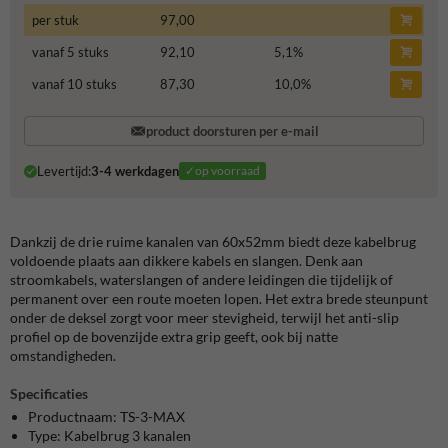
per stuk
97,00
vanaf 5 stuks
92,10
5,1
%
vanaf 10 stuks
87,30
10,0
%
product doorsturen per e-mail
Levertijd:
3-4 werkdagen
✓op voorraad
Dankzij de drie ruime kanalen van 60x52mm biedt deze kabelbrug
voldoende plaats aan dikkere kabels en slangen. Denk aan
stroomkabels, waterslangen of andere leidingen die tijdelijk of
permanent over een route moeten lopen. Het extra brede steunpunt
onder de deksel zorgt voor meer stevigheid, terwijl het anti-slip
profiel op de bovenzijde extra grip geeft, ook bij natte
omstandigheden.
Specificaties
Productnaam: TS-3-MAX
Type: Kabelbrug 3 kanalen