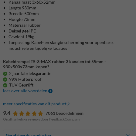
Kanaalmaat 3x60x52mm
Lengte 930mm
Breedte 500mm
Hoogte 73mm
Materiaal rubber
Deksel geel PE
Gewicht 19kg
Toepassing: Kabel- en slangbescherming voor openbare,
industriële en tijdelijke locaties
Kabeldrempel TS-3-MAX rubber 3 kanalen tot 55mm -
930x500x73mm kopen?
2 jaar fabrieksgarantie
99% Hufterproof
TUV Geprüft
lees over alle voordelen
meer specificaties van dit product
9.4
7061 beoordelingen
Onafhankelijke reviews door FeedbackCompany
Gerelateerde producten