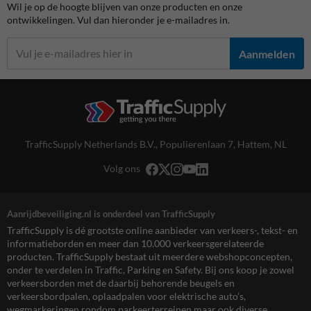
Wil je op de hoogte blijven van onze producten en onze
ontwikkelingen. Vul dan hieronder je e-mailadres in.
Aanmelden
TrafficSupply Netherlands B.V.,
Populierenlaan 7
,
Hattem, NL
Volg ons
Aanrijdbeveiliging.nl is onderdeel van TrafficSupply
TrafficSupply is dé grootste online aanbieder van verkeers-, tekst- en
informatieborden en meer dan 10.000 verkeersgerelateerde
producten. TrafficSupply bestaat uit meerdere webshopconcepten,
onder te verdelen in Traffic, Parking en Safety. Bij ons koop je zowel
verkeersborden met de daarbij behorende beugels en
verkeersbordpalen, oplaadpalen voor elektrische auto’s,
wegmarkeringen rondom parkeerterreinen maar ook diverse