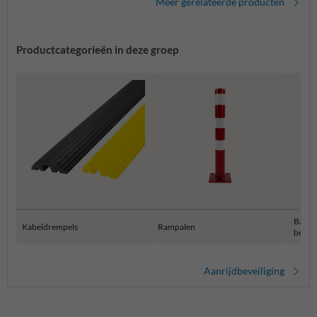
Meer gerelateerde producten
Productcategorieën in deze groep
Balust
Kabeldrempels
Rampalen
besch
Aanrijdbeveiliging