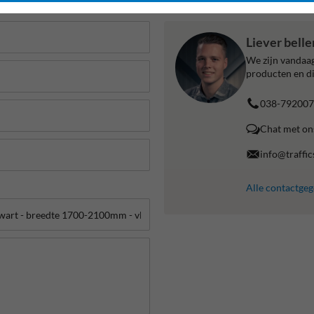
Liever bell
We zijn vandaag
producten en di
038-792007
Chat met on
info@traffic
Alle contactge