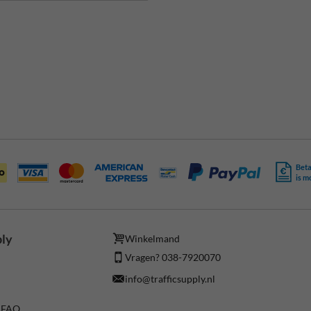
Beta
is m
ply
Winkelmand
Vragen? 038-7920070
info@trafficsupply.nl
/ FAQ