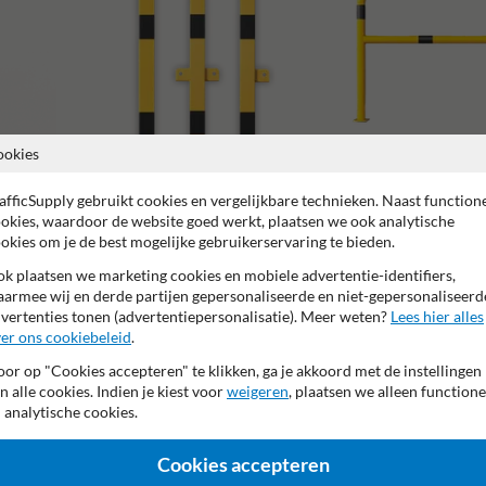
ookies
afficSupply gebruikt cookies en vergelijkbare technieken. Naast function
Beschermbeugels
okies, waardoor de website goed werkt, plaatsen we ook analytische
okies om je de best mogelijke gebruikerservaring te bieden.
Balustrades en beschermhekken
k plaatsen we marketing cookies en mobiele advertentie-identifiers,
armee wij en derde partijen gepersonaliseerde en niet-gepersonaliseerd
vertenties tonen (advertentiepersonalisatie). Meer weten?
Lees hier alles
er ons cookiebeleid
.
or op "Cookies accepteren" te klikken, ga je akkoord met de instellingen
2 jaar fabrieksgarantie
Made in DE
n alle cookies. Indien je kiest voor
weigeren
, plaatsen we alleen functione
 analytische cookies.
Cookies accepteren