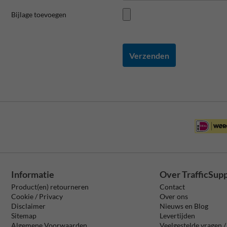
Bijlage toevoegen
Verzenden
Informatie
Over TrafficSup
Product(en) retourneren
Contact
Cookie / Privacy
Over ons
Disclaimer
Nieuws en Blog
Sitemap
Levertijden
Algemene Voorwaarden
Veelgestelde vragen 