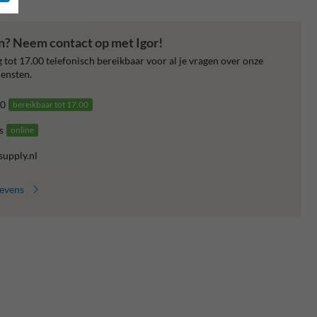
en? Neem contact op met Igor!
 tot 17.00 telefonisch bereikbaar voor al je vragen over onze
ensten.
0
bereikbaar tot 17.00
s
online
supply.nl
gevens