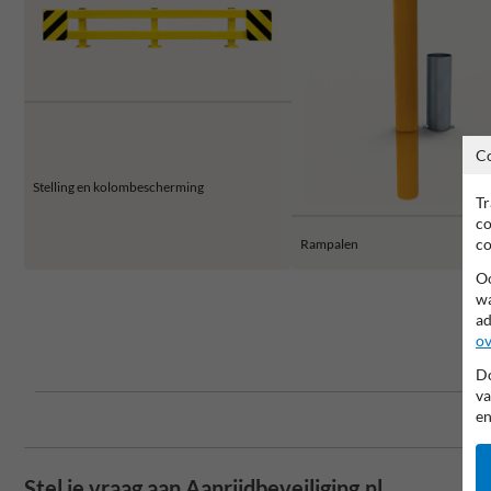
C
Stelling en kolombescherming
Tr
co
co
Rampalen
Oo
wa
ad
ov
Do
va
en
Stel je vraag aan Aanrijdbeveiliging.nl