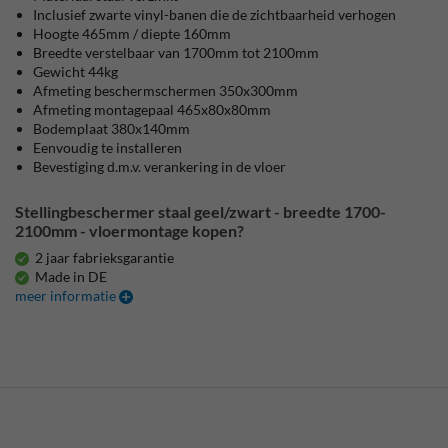
Inclusief zwarte vinyl-banen die de zichtbaarheid verhogen
Hoogte 465mm / diepte 160mm
Breedte verstelbaar van 1700mm tot 2100mm
Gewicht 44kg
Afmeting beschermschermen 350x300mm
Afmeting montagepaal 465x80x80mm
Bodemplaat 380x140mm
Eenvoudig te installeren
Bevestiging d.m.v. verankering in de vloer
Stellingbeschermer staal geel/zwart - breedte 1700-
2100mm - vloermontage kopen?
2 jaar fabrieksgarantie
Made in DE
meer informatie