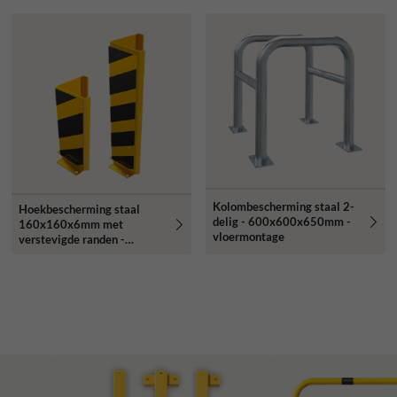
Kolombescherming staal 2-
Hoekbescherming staal
delig - 600x600x650mm -
160x160x6mm met
vloermontage
verstevigde randen -
geel/zwart - vloermontage