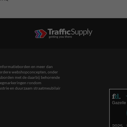
en informatieborden en meer dan
meerdere webshopconcepten, onder
eersborden met de daarbij behorende
, wegmarkeringen rondom
ustrie en duurzaam straatmeubilair