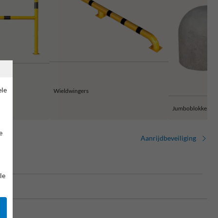
ele
Wieldwingers
Jumboblokken
e
Aanrijdbeveiliging
le