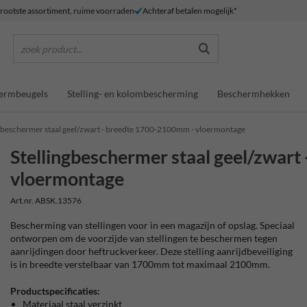
rootste assortiment, ruime voorraden
Achteraf betalen mogelijk*
zoek product...
ermbeugels
Stelling- en kolombescherming
Beschermhekken
ngbeschermer staal geel/zwart - breedte 1700-2100mm - vloermontage
Stellingbeschermer staal geel/zwar
vloermontage
Art.nr. ABSK.13576
Bescherming van stellingen voor in een magazijn of opslag. Speciaal
ontworpen om de voorzijde van stellingen te beschermen tegen
aanrijdingen door heftruckverkeer. Deze stelling aanrijdbeveiliging
is in breedte verstelbaar van 1700mm tot maximaal 2100mm.
Productspecificaties:
Materiaal staal verzinkt