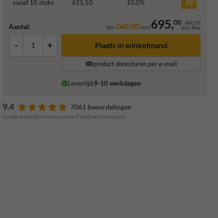
vanaf 10 stuks
625,50
10,0
%
695,
00
840,95
760,00
Aantal:
Van
voor
incl. btw
-
+
Plaats in winkelmand
product doorsturen per e-mail
Levertijd:
9-10 werkdagen
9.4
7061 beoordelingen
Onafhankelijke reviews door FeedbackCompany