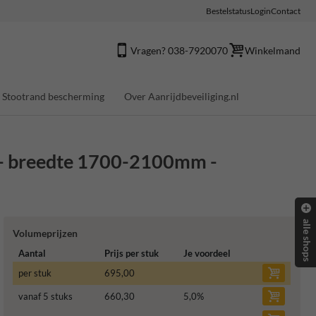
Bestelstatus
Login
Contact
Vragen? 038-7920070
Winkelmand
Stootrand bescherming
Over Aanrijdbeveiliging.nl
t - breedte 1700-2100mm -
alle shops
Volumeprijzen
Aantal
Prijs per stuk
Je voordeel
per stuk
695,00
vanaf 5 stuks
660,30
5,0
%