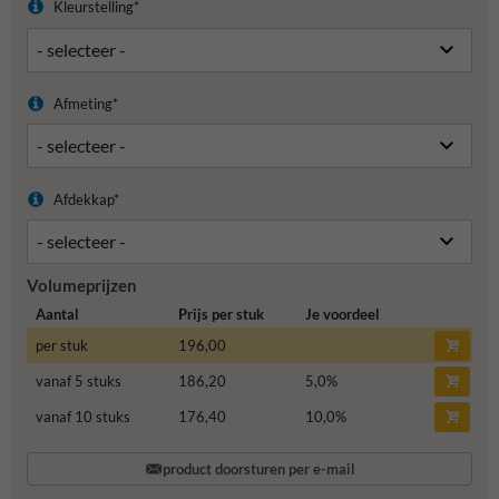
Kleurstelling*
Afmeting*
Afdekkap*
Volumeprijzen
Aantal
Prijs per stuk
Je voordeel
per stuk
196,00
vanaf 5 stuks
186,20
5,0
%
vanaf 10 stuks
176,40
10,0
%
product doorsturen per e-mail