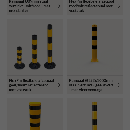
Rampaal Ø89mm staal
FlexPin flexibele afzetpaal
verzinkt - wit/rood - met
rood/wit reflecterend met
grondanker
voetstuk
FlexPin flexibele afzetpaal
Rampaal Ø152x1000mm
geel/zwart reflecterend
staal verzinkt - geel/zwart
met voetstuk
- met vloermontage