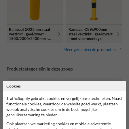
Rampaal Ø323mm staal
Rampaal Ø89x900mm
verzinkt - geel/zwart -
staal verzinkt - geel/zwart
1500/2000/2400mm -
- met vloermontage
met grondanker
Meer gerelateerde producten
Productcategorieën in deze groep
Cookies
TrafficSupply gebruikt cookies en vergelijkbare technieken. Naast
functionele cookies, waardoor de website goed werkt, plaatsen
we ook analytische cookies om je de best mogelijke
gebruikerservaring te bieden.
Ook plaatsen we marketing cookies en mobiele advertentie-