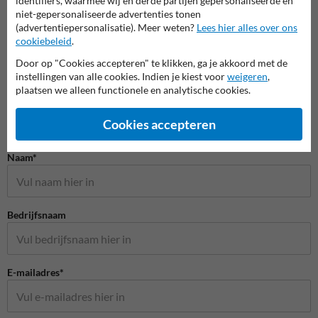
identifiers, waarmee wij en derde partijen gepersonaliseerde en
Stelli
Balustrades en
niet-gepersonaliseerde advertenties tonen
kolom
beschermhekken
(advertentiepersonalisatie). Meer weten?
Lees hier alles over ons
Rampalen
cookiebeleid
.
Door op "Cookies accepteren" te klikken, ga je akkoord met de
Aanrijdbeveiliging
instellingen van alle cookies. Indien je kiest voor
weigeren
,
plaatsen we alleen functionele en analytische cookies.
Cookies accepteren
Stel je vraag aan Aanrijdbeveiliging.nl
Naam*
Bedrijfsnaam
E-mailadres*