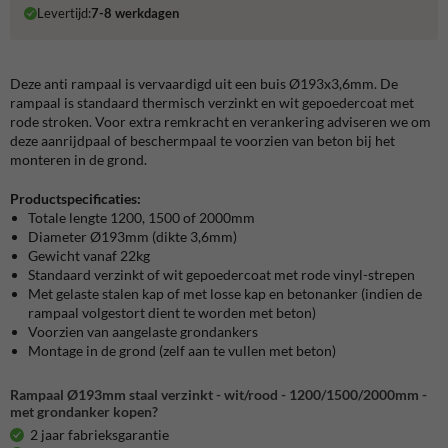
Levertijd:
7-8 werkdagen
Deze anti rampaal is vervaardigd uit een buis Ø193x3,6mm. De
rampaal is standaard thermisch verzinkt en wit gepoedercoat met
rode stroken. Voor extra remkracht en verankering adviseren we om
deze aanrijdpaal of beschermpaal te voorzien van beton bij het
monteren in de grond.
Productspecificaties:
Totale lengte 1200, 1500 of 2000mm
Diameter Ø193mm (dikte 3,6mm)
Gewicht vanaf 22kg
Standaard verzinkt of wit gepoedercoat met rode vinyl-strepen
Met gelaste stalen kap of met losse kap en betonanker (indien de
rampaal volgestort dient te worden met beton)
Voorzien van aangelaste grondankers
Montage in de grond (zelf aan te vullen met beton)
Rampaal Ø193mm staal verzinkt - wit/rood - 1200/1500/2000mm -
met grondanker kopen?
2 jaar fabrieksgarantie