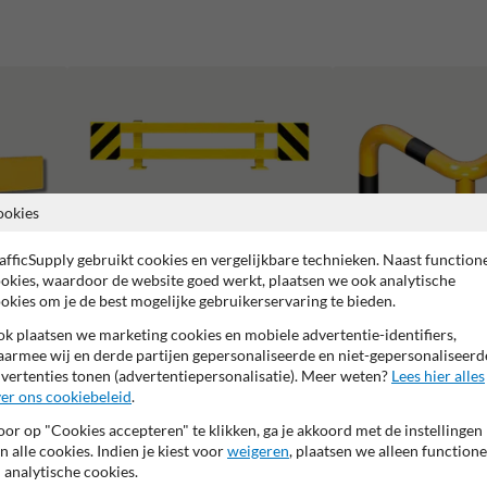
ookies
afficSupply gebruikt cookies en vergelijkbare technieken. Naast function
okies, waardoor de website goed werkt, plaatsen we ook analytische
okies om je de best mogelijke gebruikerservaring te bieden.
Stelling en kolombescherming
k plaatsen we marketing cookies en mobiele advertentie-identifiers,
armee wij en derde partijen gepersonaliseerde en niet-gepersonaliseerd
Beschermbeugels
vertenties tonen (advertentiepersonalisatie). Meer weten?
Lees hier alles
er ons cookiebeleid
.
or op "Cookies accepteren" te klikken, ga je akkoord met de instellingen
n alle cookies. Indien je kiest voor
weigeren
, plaatsen we alleen functione
 analytische cookies.