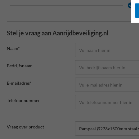
2
Stel je vraag aan Aanrijdbeveiliging.nl
Naam*
Bedrijfsnaam
E-mailadres*
Telefoonnummer
Vraag over product