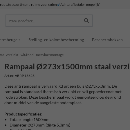
rootste assortiment, ruime voorraden
Achteraf betalen mogelijk*
zoek product...
ermbeugels
Stelling- en kolombescherming
Beschermhekken
 verzinkt - wit/rood - met vloermontage
Rampaal Ø273x1500mm staal verzink
Art.nr. ABRP.13628
Deze anti rampaal is vervaardigd uit een buis Ø273x5,0mm. De
rampaal is standaard thermisch verzinkt en wit gepoedercoat met
rode stroken. Deze beschermpaal wordt gemonteerd op de grond
door middel van de aangelaste bodemplaat.
Productspecificaties:
Totale lengte 1500mm
Diameter Ø273mm (dikte 5,0mm)