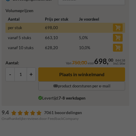
Volumeprijzen
Aantal
Prijs per stuk
Je voordeel
per stuk
698,00
vanaf 5 stuks
663,10
5,0
%
vanaf 10 stuks
628,20
10,0
%
698,
00
844,58
750,00
Aantal:
Van
voor
incl. btw
-
+
Plaats in winkelmand
product doorsturen per e-mail
Levertijd:
7-8 werkdagen
9.4
7061 beoordelingen
Onafhankelijke reviews door FeedbackCompany