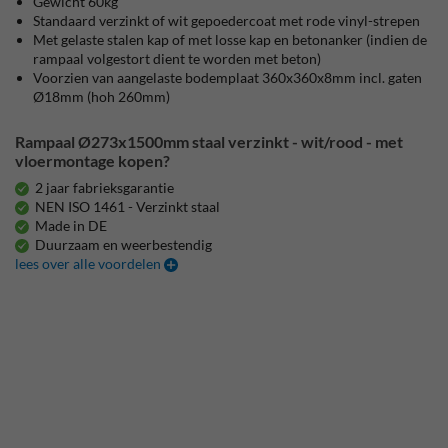
Gewicht 60kg
Standaard verzinkt of wit gepoedercoat met rode vinyl-strepen
Met gelaste stalen kap of met losse kap en betonanker (indien de
rampaal volgestort dient te worden met beton)
Voorzien van aangelaste bodemplaat 360x360x8mm incl. gaten
Ø18mm (hoh 260mm)
Rampaal Ø273x1500mm staal verzinkt - wit/rood - met
vloermontage kopen?
2 jaar fabrieksgarantie
NEN ISO 1461 - Verzinkt staal
Made in DE
Duurzaam en weerbestendig
lees over alle voordelen