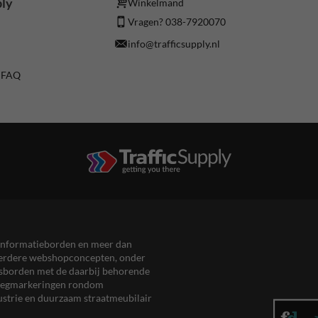
ply
Winkelmand
Vragen? 038-7920070
info@trafficsupply.nl
/ FAQ
en informatieborden en meer dan
meerdere webshopconcepten, onder
eersborden met de daarbij behorende
, wegmarkeringen rondom
ustrie en duurzaam straatmeubilair