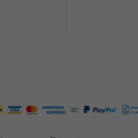
Beta
is m