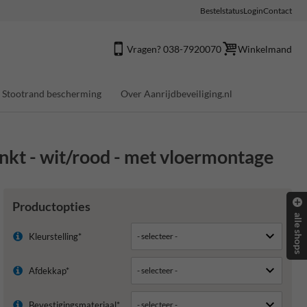
Bestelstatus
Login
Contact
Vragen? 038-7920070
Winkelmand
Stootrand bescherming
Over Aanrijdbeveiliging.nl
t - wit/rood - met vloermontage
Productopties
alle shops
Kleurstelling*
Afdekkap*
Bevestigingsmateriaal*