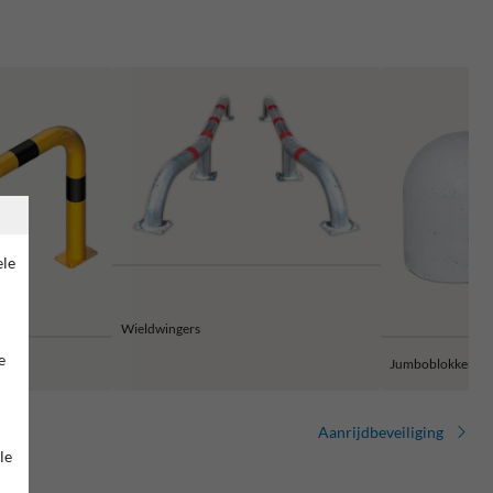
ele
Wieldwingers
e
Jumboblokken
Aanrijdbeveiliging
le