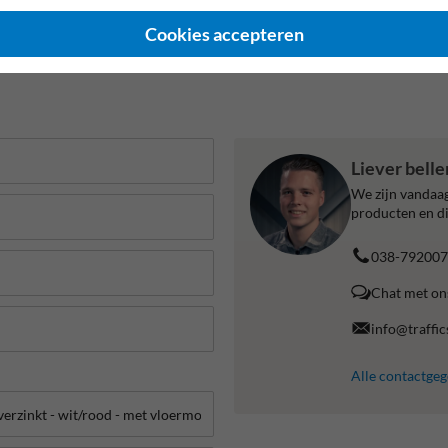
 jaar fabrieksgarantie
NEN ISO 1461 - Verzinkt staal
Made 
Cookies accepteren
Liever bell
We zijn vandaag
producten en di
038-792007
Chat met on
info@traffic
Alle contactge