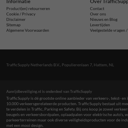
Informatie
Over TrafficSup
Product(en) retourneren
Contact
Cookie / Privacy
Over ons
Disclaimer
Nieuws en Blog
Sitemap
Levertijden
Algemene Voorwaarden
Veelgestelde vragen 
TrafficSupply Netherlands B.V.,
Populierenlaan 7
,
Hattem, NL
Aanrijdbeveiliging.nl is onderdeel van TrafficSupply
TrafficSupply is dé grootste online aanbieder van verkeers-, tekst- 
10.000 verkeersgerelateerde producten. TrafficSupply bestaat uit 
te verdelen in Traffic, Parking en Safety. Bij ons koop je zowel verk
beugels en verkeersbordpalen, oplaadpalen voor elektrische auto’s
parkeerterreinen maar ook diverse veiligheidsproducten voor de ind
met een mooi design.