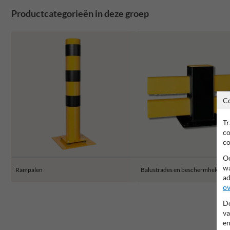
Productcategorieën in deze groep
C
Tr
co
co
Oo
wa
Rampalen
Balustrades en beschermhekken
ad
ov
Do
va
en