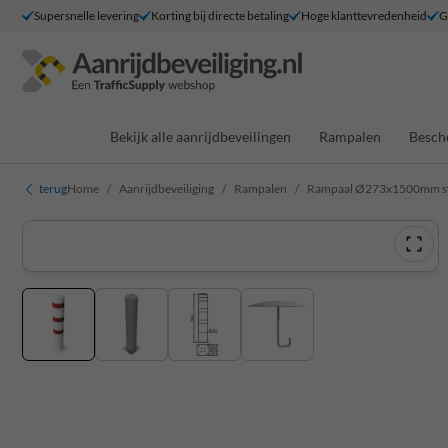
Supersnelle levering
Korting bij directe betaling
Hoge klanttevredenheid
G
Bekijk alle aanrijdbeveilingen
Rampalen
Besch
terug
Home
Aanrijdbeveiliging
Rampalen
Rampaal Ø273x1500mm staal