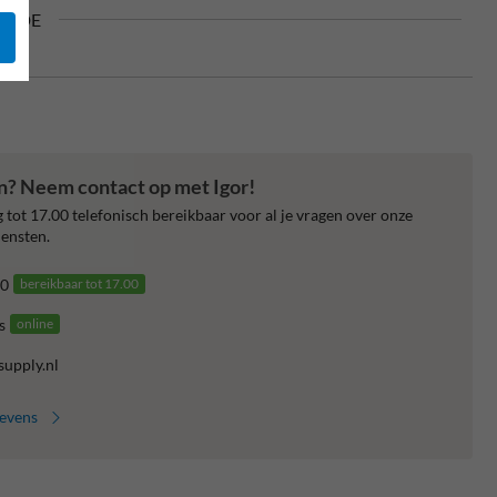
in DE
en? Neem contact op met Igor!
 tot 17.00 telefonisch bereikbaar voor al je vragen over onze
ensten.
0
bereikbaar tot 17.00
s
online
supply.nl
gevens