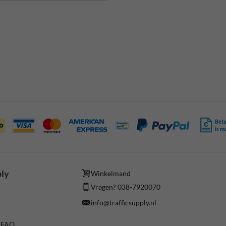
Beta
is m
ply
Winkelmand
Vragen? 038-7920070
info@trafficsupply.nl
/ FAQ