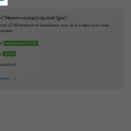
en? Neem contact op met Igor!
 tot 17.00 telefonisch bereikbaar voor al je vragen over onze
ensten.
0
bereikbaar tot 17.00
s
online
supply.nl
gevens