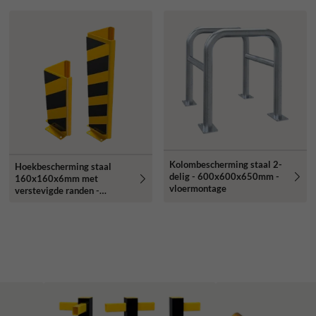
Kolombescherming staal 2-
Hoekbescherming staal
delig - 600x600x650mm -
160x160x6mm met
vloermontage
verstevigde randen -
geel/zwart - vloermontage