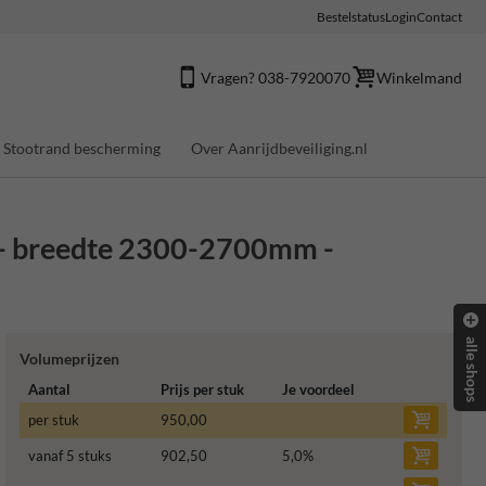
Bestelstatus
Login
Contact
Vragen? 038-7920070
Winkelmand
Stootrand bescherming
Over Aanrijdbeveiliging.nl
t - breedte 2300-2700mm -
alle shops
Volumeprijzen
Aantal
Prijs per stuk
Je voordeel
per stuk
950,00
vanaf 5 stuks
902,50
5,0
%