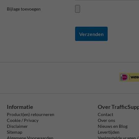
Bijlage toevoegen
Verzenden
Informatie
Over TrafficSup
Product(en) retourneren
Contact
Cookie / Privacy
Over ons
Disclaimer
Nieuws en Blog
Sitemap
Levertijden
Algemene Voorwaarden
Veelgestelde vragen 