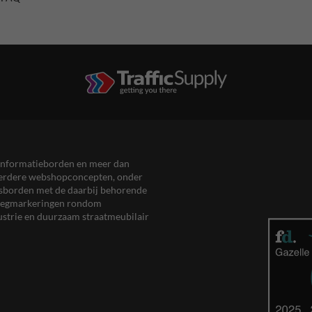
en informatieborden en meer dan
meerdere webshopconcepten, onder
eersborden met de daarbij behorende
, wegmarkeringen rondom
ustrie en duurzaam straatmeubilair