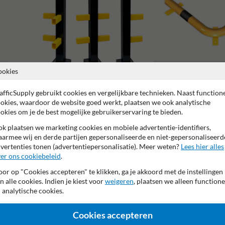
ookies
afficSupply gebruikt cookies en vergelijkbare technieken. Naast function
Beschermbeugels
okies, waardoor de website goed werkt, plaatsen we ook analytische
Balustrades en beschermhekken
okies om je de best mogelijke gebruikerservaring te bieden.
k plaatsen we marketing cookies en mobiele advertentie-identifiers,
armee wij en derde partijen gepersonaliseerde en niet-gepersonaliseerd
vertenties tonen (advertentiepersonalisatie). Meer weten?
Lees hier alles
er ons cookiebeleid
.
or op "Cookies accepteren" te klikken, ga je akkoord met de instellingen
2 jaar fabrieksgarantie
Made in DE
n alle cookies. Indien je kiest voor
weigeren
, plaatsen we alleen functione
 analytische cookies.
Cookies accepteren