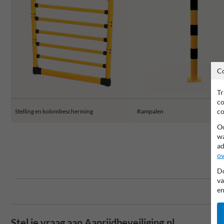
C
Tr
co
co
Stelling en kolombescherming
Rampalen
Oo
wa
ad
ov
Do
va
en
Stel je vraag aan Aanrijdbeveiliging.nl