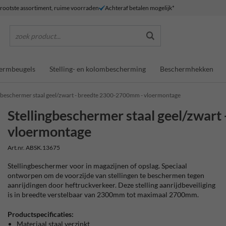
rootste assortiment, ruime voorraden
Achteraf betalen mogelijk*
zoek product...
ermbeugels
Stelling- en kolombescherming
Beschermhekken
ngbeschermer staal geel/zwart - breedte 2300-2700mm - vloermontage
Stellingbeschermer staal geel/zwar
vloermontage
Art.nr. ABSK.13675
Stellingbeschermer voor in magazijnen of opslag. Speciaal
ontworpen om de voorzijde van stellingen te beschermen tegen
aanrijdingen door heftruckverkeer. Deze stelling aanrijdbeveiliging
is in breedte verstelbaar van 2300mm tot maximaal 2700mm.
Productspecificaties:
Materiaal staal verzinkt