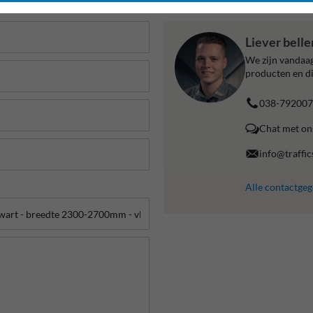
Liever bell
We zijn vandaag
producten en di
038-792007
Chat met on
info@traffic
Alle contactge