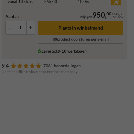
vanaf 10 stuks
855,00
10,0
%
950,
00
1.149,50
Aantal:
Prijs p/st
incl. btw
-
+
Plaats in winkelmand
product doorsturen per e-mail
Levertijd:
9-10 werkdagen
9.4
7061 beoordelingen
Onafhankelijke reviews door FeedbackCompany