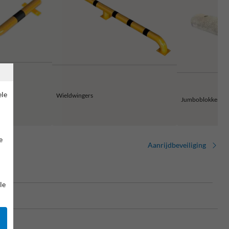
ele
Wieldwingers
Jumboblokken
e
Aanrijdbeveiliging
le