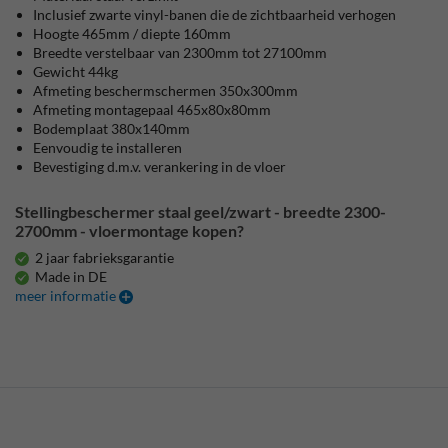
Inclusief zwarte vinyl-banen die de zichtbaarheid verhogen
Hoogte 465mm / diepte 160mm
Breedte verstelbaar van 2300mm tot 27100mm
Gewicht 44kg
Afmeting beschermschermen 350x300mm
Afmeting montagepaal 465x80x80mm
Bodemplaat 380x140mm
Eenvoudig te installeren
Bevestiging d.m.v. verankering in de vloer
Stellingbeschermer staal geel/zwart - breedte 2300-
2700mm - vloermontage kopen?
2 jaar fabrieksgarantie
Made in DE
meer informatie