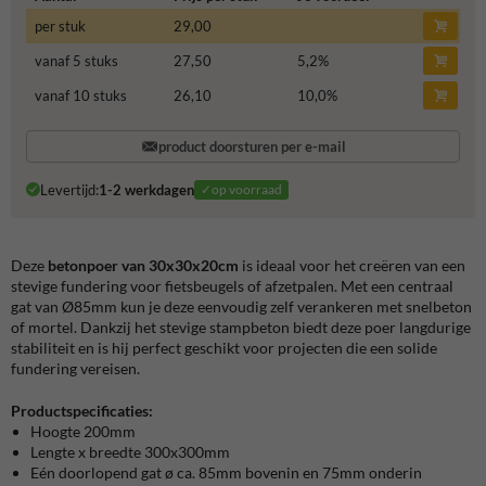
per stuk
29,00
vanaf 5 stuks
27,50
5,2
%
vanaf 10 stuks
26,10
10,0
%
product doorsturen per e-mail
Levertijd:
1-2 werkdagen
✓op voorraad
Deze
betonpoer van 30x30x20cm
is ideaal voor het creëren van een
stevige fundering voor fietsbeugels of afzetpalen. Met een centraal
gat van Ø85mm kun je deze eenvoudig zelf verankeren met snelbeton
of mortel. Dankzij het stevige stampbeton biedt deze poer langdurige
stabiliteit en is hij perfect geschikt voor projecten die een solide
fundering vereisen.
Productspecificaties:
Hoogte 200mm
Lengte x breedte 300x300mm
Eén doorlopend gat ø ca. 85mm bovenin en 75mm onderin