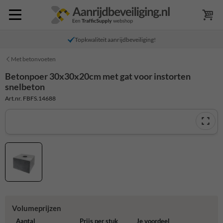
Topkwaliteit aanrijdbeveiliging!
Met betonvoeten
Betonpoer 30x30x20cm met gat voor instorten
snelbeton
Art.nr. FBFS.14688
Volumeprijzen
Aantal
Prijs per stuk
Je voordeel