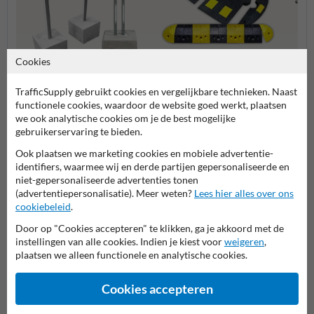
Cookies
Verkeersdrempels
Fietsbeugels met
TrafficSupply gebruikt cookies en vergelijkbare technieken. Naast
Slagb
betonvoeten
functionele cookies, waardoor de website goed werkt, plaatsen
we ook analytische cookies om je de best mogelijke
gebruikerservaring te bieden.
Terreininrichting en wegmeubilair
Ook plaatsen we marketing cookies en mobiele advertentie-
identifiers, waarmee wij en derde partijen gepersonaliseerde en
niet-gepersonaliseerde advertenties tonen
(advertentiepersonalisatie). Meer weten?
Lees hier alles over ons
Stel je vraag aan Aanrijdbeveiliging.nl
cookiebeleid
.
Naam*
Door op "Cookies accepteren" te klikken, ga je akkoord met de
instellingen van alle cookies. Indien je kiest voor
weigeren
,
plaatsen we alleen functionele en analytische cookies.
Bedrijfsnaam
Cookies accepteren