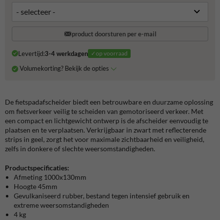
product doorsturen per e-mail
Levertijd:
3-4 werkdagen
✓op voorraad
Volumekorting? Bekijk de opties
De fietspadafscheider biedt een betrouwbare en duurzame oplossing
om fietsverkeer veilig te scheiden van gemotoriseerd verkeer. Met
een compact en lichtgewicht ontwerp is de afscheider eenvoudig te
plaatsen en te verplaatsen. Verkrijgbaar in zwart met reflecterende
strips in geel, zorgt het voor maximale zichtbaarheid en veiligheid,
zelfs in donkere of slechte weersomstandigheden.
Productspecificaties:
Afmeting 1000x130mm
Hoogte 45mm
Gevulkaniseerd rubber, bestand tegen intensief gebruik en
extreme weersomstandigheden
4 kg