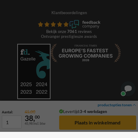
Klantbeoordelingen
Bekijk onze
7061
reviews
Ontvanger prestigieuze awards
productopties tonen
Levertijd:
3-4 werkdagen
45,00
Aantal:
38,
00
45,98
incl. btw
© 2026 TrafficSupply. Alle rechten voorbehouden.