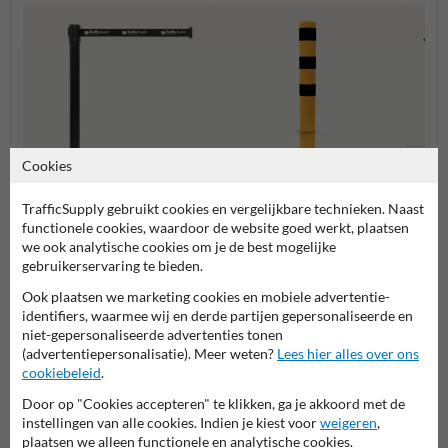
Cookies
Balust
besch
TrafficSupply gebruikt cookies en vergelijkbare technieken. Naast
Afzetpalen met lint
Rampalen
functionele cookies, waardoor de website goed werkt, plaatsen
we ook analytische cookies om je de best mogelijke
gebruikerservaring te bieden.
Aanrijdbeveiliging
Ook plaatsen we marketing cookies en mobiele advertentie-
identifiers, waarmee wij en derde partijen gepersonaliseerde en
niet-gepersonaliseerde advertenties tonen
(advertentiepersonalisatie). Meer weten?
Lees hier alles over ons
cookiebeleid
.
Stel je vraag aan Aanrijdbeveiliging.nl
Door op "Cookies accepteren" te klikken, ga je akkoord met de
Naam*
instellingen van alle cookies. Indien je kiest voor
weigeren
,
plaatsen we alleen functionele en analytische cookies.