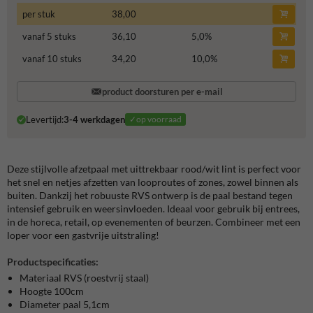
per stuk
38,00
vanaf 5 stuks
36,10
5,0
%
vanaf 10 stuks
34,20
10,0
%
product doorsturen per e-mail
Levertijd:
3-4 werkdagen
✓op voorraad
Deze stijlvolle
afzetpaal met uittrekbaar rood/wit lint is perfect voor
het snel en netjes afzetten van looproutes of zones, zowel binnen als
buiten. Dankzij het robuuste RVS ontwerp is de paal bestand tegen
intensief gebruik en weersinvloeden. Ideaal voor gebruik bij entrees,
in de horeca, retail, op evenementen of beurzen. Combineer met een
loper voor een gastvrije uitstraling!
Productspecificaties:
Materiaal RVS (roestvrij staal)
Hoogte 100cm
Diameter paal 5,1cm