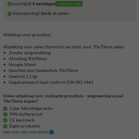
Levertijd:
3-4 werkdagen
✓op voorraad
Volumekorting? Bekijk de opties
Afdekkap voor grondbus.
Afdekking voor palen thermisch verzinkt, voor 70x70mm palen
Zonder vergrendeling
Afmeting 90x90mm
Hoogte 50mm
Geschikt voor bodemhuls 70x70mm
Gewicht 1,1 kg
Gegalvaniseerd staal conform DIN ISO 1461
Stalen afdekkap voor vierkante grondhuls - wegneembare paal
70x70mm kopen?
2 jaar fabrieksgarantie
99% Hufterproof
CE keurmerk
Eigen productie
lees over alle voordelen