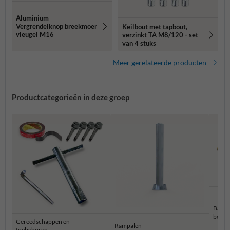
Aluminium
Vergrendelknop breekmoer
Keilbout met tapbout,
vleugel M16
verzinkt TA M8/120 - set
van 4 stuks
Meer gerelateerde producten
Productcategorieën in deze groep
Balust
besch
Gereedschappen en
Rampalen
toebehoren