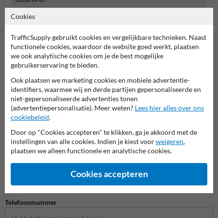
Cookies
Aanrijdbeveiliging
TrafficSupply gebruikt cookies en vergelijkbare technieken. Naast
functionele cookies, waardoor de website goed werkt, plaatsen
we ook analytische cookies om je de best mogelijke
gebruikerservaring te bieden.
Stel je vraag aan Aanrijdbeveiliging.nl
Ook plaatsen we marketing cookies en mobiele advertentie-
Naam*
identifiers, waarmee wij en derde partijen gepersonaliseerde en
niet-gepersonaliseerde advertenties tonen
(advertentiepersonalisatie). Meer weten?
Lees hier alles over ons
cookiebeleid
.
Bedrijfsnaam
Door op "Cookies accepteren" te klikken, ga je akkoord met de
instellingen van alle cookies. Indien je kiest voor
weigeren
,
plaatsen we alleen functionele en analytische cookies.
E-mailadres*
Cookies accepteren
Telefoonnummer