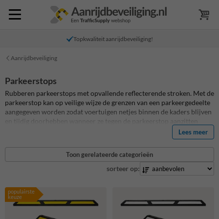
Topkwaliteit aanrijdbeveiliging!
Aanrijdbeveiliging
Parkeerstops
Rubberen parkeerstops met opvallende reflecterende stroken. Met de
parkeerstop kan op veilige wijze de grenzen van een parkeergedeelte
aangegeven worden zodat voertuigen netjes binnen de kaders blijven
en tijdig doorhebben wanneer ze tegen de parkeerstop aanzitten
zonder hierbij het voertuig te beschadigen
Lees meer
Toon gerelateerde categorieën
sorteer op:
populairste
keuze