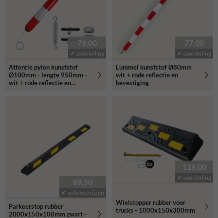
79,00
77,00
✔ aanbieding
✔ aanbieding
Attentie pylon kunststof
Lummel kunststof Ø80mm
Ø100mm - lengte 950mm -
wit + rode reflectie en
wit + rode reflectie en
bevestiging
bevestiging
118,00
✔ aanbieding
89,50
✔ volumeprijzen
Wielstopper rubber voor
Parkeerstop rubber
trucks - 1000x150x300mm
2000x150x100mm zwart -