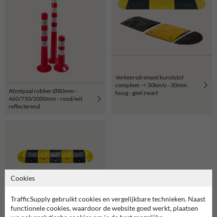
Verkeersdrempel kunststof
compleet - < 30km/u - 30mm
Afzetpaal rubber Ø80mm -
hoog - geel zwart
460/750/1000mm - rood/wit
reflecterend
Cookies
Verkeersdrempel rubber 5-
TrafficSupply gebruikt cookies en vergelijkbare technieken. Naast
10km/u - 70mm hoog - geel
functionele cookies, waardoor de website goed werkt, plaatsen
zwart