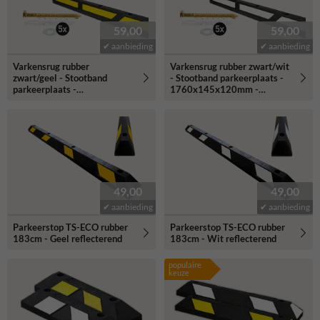
59,00
59,00
✔ aanbieding
✔ aanbieding
Varkensrug rubber
Varkensrug rubber zwart/wit
zwart/geel - Stootband
- Stootband parkeerplaats -
parkeerplaats -
1760x145x120mm -
1760x145x120mm -
reflecterend
reflecterend
49,00
49,00
✔ aanbieding
✔ aanbieding
Parkeerstop TS-ECO rubber
Parkeerstop TS-ECO rubber
183cm - Geel reflecterend
183cm - Wit reflecterend
populaire
keuze