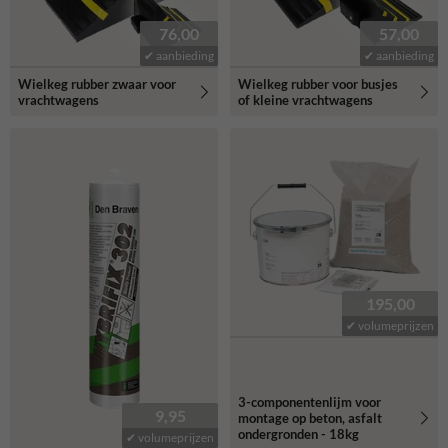
76,00
57,00
✔ aanbieding
✔ aanbieding
Wielkeg rubber zwaar voor
Wielkeg rubber voor busjes
vrachtwagens
of kleine vrachtwagens
195,00
✔ volumeprijzen
3-componentenlijm voor
9,95
montage op beton, asfalt
ondergronden - 18kg
✔ volumeprijzen