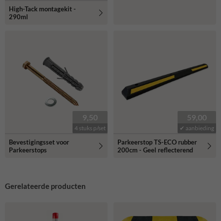
High-Tack montagekit -
290ml
9,50
59,00
4 stuks p/set
✔ aanbieding
Bevestigingsset voor
Parkeerstop TS-ECO rubber
Parkeerstops
200cm - Geel reflecterend
Gerelateerde producten