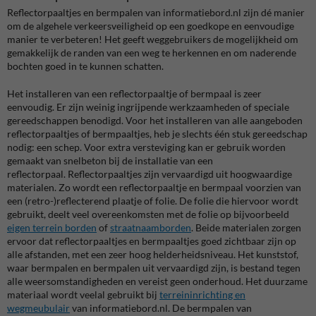
Reflectorpaaltjes en bermpalen van informatiebord.nl zijn dé manier
om de algehele verkeersveiligheid op een goedkope en eenvoudige
manier te verbeteren! Het geeft weggebruikers de mogelijkheid om
gemakkelijk de randen van een weg te herkennen en om naderende
bochten goed in te kunnen schatten.
Het installeren van een reflectorpaaltje of bermpaal is zeer
eenvoudig. Er zijn weinig ingrijpende werkzaamheden of speciale
gereedschappen benodigd. Voor het installeren van alle aangeboden
reflectorpaaltjes of bermpaaltjes, heb je slechts één stuk gereedschap
nodig: een schep. Voor extra versteviging kan er gebruik worden
gemaakt van snelbeton bij de installatie van een
reflectorpaal. Reflectorpaaltjes zijn vervaardigd uit hoogwaardige
materialen. Zo wordt een reflectorpaaltje en bermpaal voorzien van
een
(retro-)reflecterend plaatje of folie. De folie die hiervoor wordt
gebruikt, deelt veel overeenkomsten met de folie op bijvoorbeeld
eigen terrein borden
of
straatnaamborden
. Beide materialen zorgen
ervoor dat reflectorpaaltjes en bermpaaltjes goed zichtbaar zijn op
alle afstanden, met een zeer hoog helderheidsniveau. Het kunststof,
waar bermpalen en bermpalen uit vervaardigd zijn, is bestand tegen
alle weersomstandigheden en vereist geen onderhoud. Het duurzame
materiaal wordt veelal gebruikt bij
terreininrichting en
wegmeubulair
van informatiebord.nl.
De bermpalen van