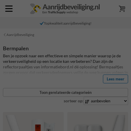
Topkwaliteit aanrijdbeveiliging!
Aanrijdbeveiliging
Bermpalen
Ben je opzoek naar een effectieve en simpele manier waarop je de
verkeersveiligheid op een locatie kan verbeteren? Dan zijn de
reflectorpaaltjes van informatiebord.nl dé oplossing! Bermpaaltjes
zorgen ervoor dat verkeersdeelnemers veilig de weg kunnen volgen in
het donker of tijdens hevige weersomstandigheden, bovendien zijn de
Lees meer
bermpalen gemakkelijk en snel te installeren. Bermpalen zijn
verkrijgbaar in verschillende uitvoeringen en kleuren, voor
Toon gerelateerde categorieën
verschillende situaties. Reflectorpalen worden vervaardigd uit
kuststof, dat bestand is tegen alle weersomstandigheden en wat
sorteer op:
onderhoudsvrij is. De reflector op een reflectorpaaltje zorgt ervoor
dat het licht van verkeersdeelnemers wordt weerkaatst.