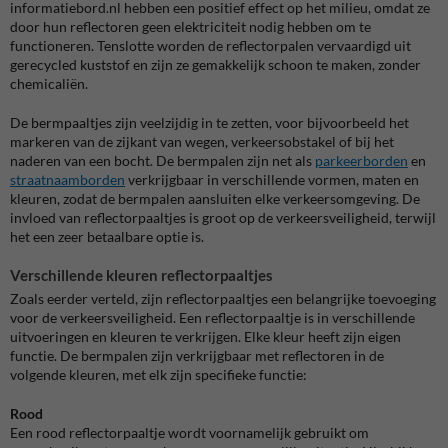
informatiebord.nl hebben een positief effect op het milieu, omdat ze
door hun reflectoren geen elektriciteit nodig hebben om te
functioneren. Tenslotte worden de reflectorpalen vervaardigd uit
gerecycled kuststof en zijn ze gemakkelijk schoon te maken, zonder
chemicaliën.
De bermpaaltjes zijn veelzijdig in te zetten, voor bijvoorbeeld het
markeren van de zijkant van wegen, verkeersobstakel of bij het
naderen van een bocht. De bermpalen zijn net als
parkeerborden
en
straatnaamborden
verkrijgbaar in verschillende vormen, maten en
kleuren, zodat de bermpalen aansluiten elke verkeersomgeving. De
invloed van reflectorpaaltjes is groot op de verkeersveiligheid, terwijl
het een zeer betaalbare optie is.
Verschillende kleuren reflectorpaaltjes
Zoals eerder verteld, zijn reflectorpaaltjes een belangrijke toevoeging
voor de verkeersveiligheid. Een reflectorpaaltje is in verschillende
uitvoeringen en kleuren te verkrijgen. Elke kleur heeft zijn eigen
functie. De bermpalen zijn verkrijgbaar met reflectoren in de
volgende kleuren, met elk zijn specifieke functie:
Rood
Een rood reflectorpaaltje wordt voornamelijk gebruikt om