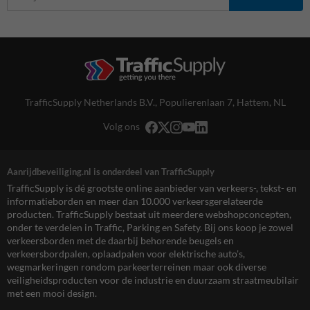
TrafficSupply Netherlands B.V.,
Populierenlaan 7
,
Hattem, NL
Volg ons
Aanrijdbeveiliging.nl is onderdeel van TrafficSupply
TrafficSupply is dé grootste online aanbieder van verkeers-, tekst- en
informatieborden en meer dan 10.000 verkeersgerelateerde
producten. TrafficSupply bestaat uit meerdere webshopconcepten,
onder te verdelen in Traffic, Parking en Safety. Bij ons koop je zowel
verkeersborden met de daarbij behorende beugels en
verkeersbordpalen, oplaadpalen voor elektrische auto’s,
wegmarkeringen rondom parkeerterreinen maar ook diverse
veiligheidsproducten voor de industrie en duurzaam straatmeubilair
met een mooi design.