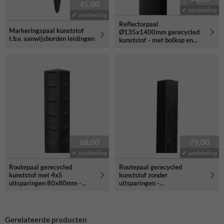
45,00
✔ aanbieding
✔ aanbieding
Reflectorpaal
Markeringspaal kunststof
Ø135x1400mm gerecycled
t.b.v. aanwijsborden leidingen
kunststof - met bolkop en
reflectiestrook
68,00
79,00
✔ aanbieding
✔ aanbieding
Routepaal gerecycled
Routepaal gerecycled
kunststof met 4x5
kunststof zonder
uitsparingen 80x80mm -
uitsparingen -
120x120x1700mm
120x120x1700mm
Gerelateerde producten