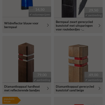
14,50
29,50
✔ volumeprijzen
✔ aanbieding
Bermpaal zwart gerecycled
Wildreflector blauw voor
kunststof met uitsparingen
bermpaal
voor routebordjes -
1250x150x40mm
79,00
49,00
✔ aanbieding
✔ aanbieding
Diamantkoppaal hardhout
Diamantkoppaal gerecycled
met reflecterende bandjes
kunststof sand beige
populaire
keuze