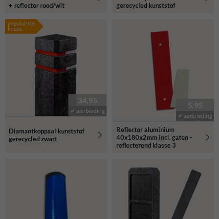
+ reflector rood/wit
gerecycled kunststof
populairste
keuze
34,95
5,95
✔ aanbieding
✔ aanbieding
Reflector aluminium
Diamantkoppaal kunststof
40x180x2mm incl. gaten -
gerecycled zwart
reflecterend klasse 3