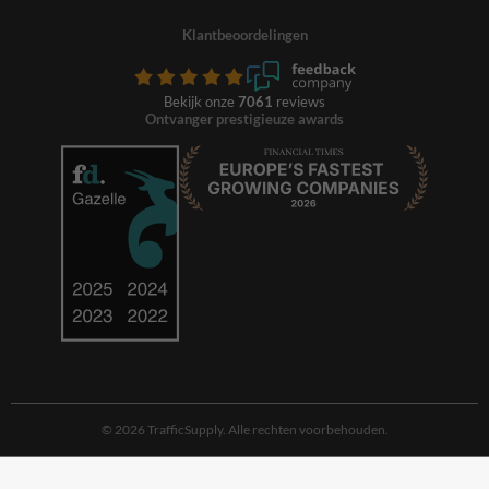
Klantbeoordelingen
Bekijk onze
7061
reviews
Ontvanger prestigieuze awards
© 2026 TrafficSupply. Alle rechten voorbehouden.