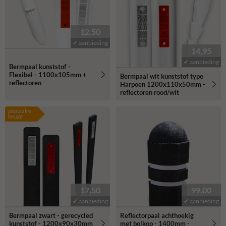
12,50
✔ aanbieding
14,95
✔ aanbieding
Bermpaal kunststof -
Flexibel - 1100x105mm +
Bermpaal wit kunststof type
reflectoren
Harpoen 1200x110x50mm -
reflectoren rood/wit
populaire
keuze
17,50
99,00
✔ aanbieding
✔ aanbieding
Bermpaal zwart - gerecycled
Reflectorpaal achthoekig
kunststof - 1200x90x30mm
met bolkop - 1400mm -