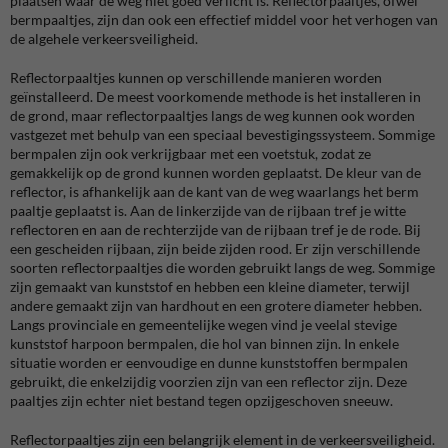
plaatsen waar de weg niet goed verlicht is. Reflectorpaaltjes, ofwel
bermpaaltjes, zijn dan ook een effectief middel voor het verhogen van
de algehele verkeersveiligheid.
Reflectorpaaltjes kunnen op verschillende manieren worden
geïnstalleerd. De meest voorkomende methode is het installeren in
de grond, maar reflectorpaaltjes langs de weg kunnen ook worden
vastgezet met behulp van een speciaal bevestigingssysteem. Sommige
bermpalen zijn ook verkrijgbaar met een voetstuk, zodat ze
gemakkelijk op de grond kunnen worden geplaatst. De kleur van de
reflector, is afhankelijk aan de kant van de weg waarlangs het berm
paaltje geplaatst is. Aan de linkerzijde van de rijbaan tref je witte
reflectoren en aan de rechterzijde van de rijbaan tref je de rode. Bij
een gescheiden rijbaan, zijn beide zijden rood. Er zijn verschillende
soorten reflectorpaaltjes die worden gebruikt langs de weg. Sommige
zijn gemaakt van kunststof en hebben een kleine diameter, terwijl
andere gemaakt zijn van hardhout en een grotere diameter hebben.
Langs provinciale en gemeentelijke wegen vind je veelal stevige
kunststof harpoon bermpalen, die hol van binnen zijn. In enkele
situatie worden er eenvoudige en dunne
kunststoffen bermpalen
gebruikt, die enkelzijdig voorzien zijn van een reflector zijn. Deze
paaltjes zijn echter niet bestand tegen opzijgeschoven sneeuw.
Reflectorpaaltjes zijn een belangrijk element in de verkeersveiligheid.