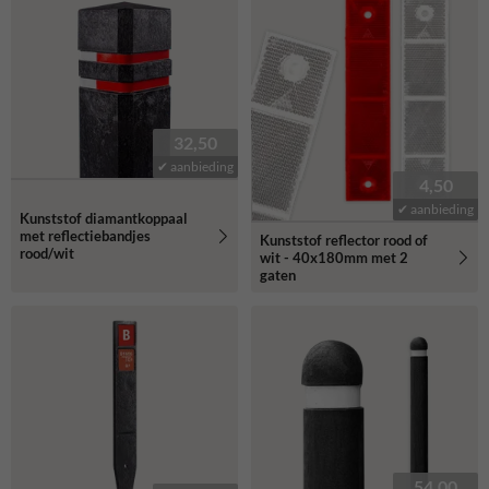
32,50
✔ aanbieding
4,50
✔ aanbieding
Kunststof diamantkoppaal
met reflectiebandjes
Kunststof reflector rood of
rood/wit
wit - 40x180mm met 2
gaten
54,00