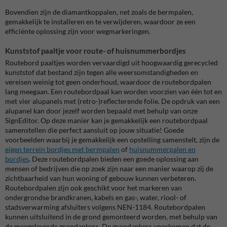
Bovendien zijn de diamantkoppalen, net zoals de bermpalen,
gemakkelijk te installeren en te verwijderen, waardoor ze een
efficiënte oplossing zijn voor wegmarkeringen.
Kunststof paaltje voor route- of huisnummerbordjes
Routebord paaltjes worden vervaardigd uit hoogwaardig gerecycled
kunststof dat bestand zijn tegen alle weersomstandigheden en
vereisen weinig tot geen onderhoud, waardoor de routebordpalen
lang meegaan. Een routebordpaal kan worden voorzien van één tot en
met vier alupanels met (retro-)reflecterende folie. De opdruk van een
alupanel kan door jezelf worden bepaald met behulp van onze
SignEditor. Op deze manier kan je gemakkelijk een routebordpaal
samenstellen die perfect aansluit op jouw situatie! Goede
voorbeelden waarbij je gemakkelijk een opstelling samenstelt, zijn de
eigen terrein bordjes met bermpalen
of
huisnummerpalen en
bordjes
.
Deze r
outebordpalen bieden een goede oplossing aan
mensen of bedrijven die op zoek zijn naar een manier waarop zij de
zichtbaarheid van hun woning of gebouw kunnen verbeteren.
R
outebordpalen zijn ook geschikt voor het markeren van
ondergrondse
brandkranen, kabels en gas-, water, riool- of
stadsverwarming afsluiters volgens NEN-1184.
Routebordpalen
kunnen uitsluitend in de grond gemonteerd worden, met behulp van
de meegeleverde grondankers. De grondankers voorkomen dat de