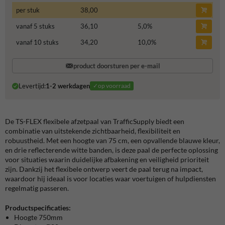
per stuk
38,00
vanaf 5 stuks
36,10
5,0
%
vanaf 10 stuks
34,20
10,0
%
product doorsturen per e-mail
Levertijd:
1-2 werkdagen
✓op voorraad
De TS-FLEX flexibele afzetpaal van TrafficSupply biedt een
combinatie van uitstekende zichtbaarheid, flexibiliteit en
robuustheid. Met een hoogte van 75 cm, een opvallende blauwe kleur,
en drie reflecterende witte banden, is deze paal de perfecte oplossing
voor situaties waarin duidelijke afbakening en veiligheid prioriteit
zijn. Dankzij het flexibele ontwerp veert de paal terug na impact,
waardoor hij ideaal is voor locaties waar voertuigen of hulpdiensten
regelmatig passeren.
Productspecificaties:
Hoogte 750mm