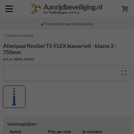
Topkwaliteit aanrijdbeveiliging!
Rijbaanscheiding
Afzetpaal flexibel TS-FLEX blauw/wit - klasse 2 -
750mm
Art.nr. ABRS.14966
Volumeprijzen
Aantal
Prijs per stuk
Je voordeel