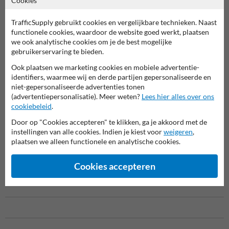
Cookies
als 's nachts, en is bestand tegen intensief gebruik. Ideaal voor
tijdelijke en permanente afbakening in uiteenlopende situaties.
TrafficSupply gebruikt cookies en vergelijkbare technieken. Naast
functionele cookies, waardoor de website goed werkt, plaatsen
Toepassingen van de TS-FLEX flexibele afzetpaal blauw/wit
we ook analytische cookies om je de best mogelijke
gebruikerservaring te bieden.
Parkeerplaatsen:
Voor afbakening en verkeersgeleiding.
Industriële zones:
Veiligheid en scheiding van werk- en
Ook plaatsen we marketing cookies en mobiele advertentie-
verkeersstromen.
identifiers, waarmee wij en derde partijen gepersonaliseerde en
Evenementen:
Tijdelijke afzettingen en crowd control.
niet-gepersonaliseerde advertenties tonen
Publieke ruimtes:
Extra zichtbaarheid en duidelijke afbakening.
(advertentiepersonalisatie). Meer weten?
Lees hier alles over ons
cookiebeleid
.
Flexibel en overrijbaar
Door op "Cookies accepteren" te klikken, ga je akkoord met de
Wat deze afzetpaal bijzonder maakt, is zijn flexibele ontwerp. De TS-
instellingen van alle cookies. Indien je kiest voor
weigeren
,
FLEX 75 cm blauw/witte afzetpaal is vervaardigd uit een materiaal
plaatsen we alleen functionele en analytische cookies.
dat zowel overrijden als buigen kan weerstaan, waarna hij moeiteloos
terugkeert naar zijn oorspronkelijke vorm. Dit maakt hem ideaal voor
locaties waar voertuigen of hulpdiensten toegang nodig hebben,
Cookies accepteren
terwijl een zichtbare afbakening behouden blijft.