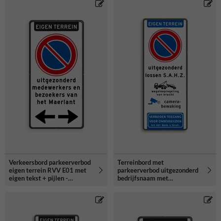
Verkeersbord parkeerverbod
Terreinbord met
eigen terrein RVV E01 met
parkeerverbod uitgezonderd
eigen tekst + pijlen -
bedrijfsnaam met
reflecterend
camerabewaking