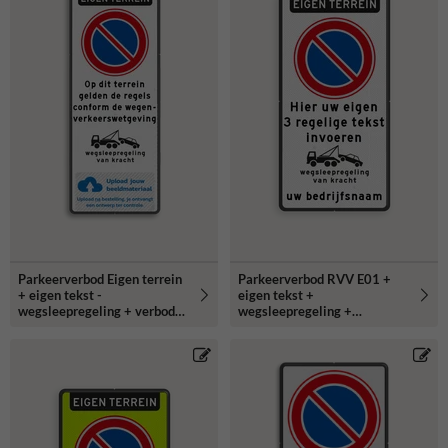
Parkeerverbod Eigen terrein
Parkeerverbod RVV E01 +
+ eigen tekst -
eigen tekst +
wegsleepregeling + verboden
wegsleepregeling +
toegang - Art461
(bedrijfs)naam