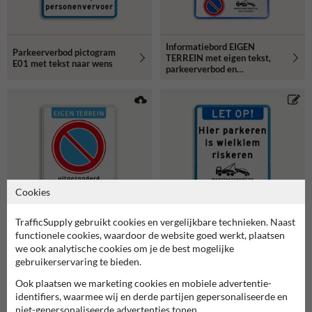
Informatiebord EIGEN
Parkeerverbod pictogram
TERREIN met eigen tekst,
E01 met tekst naar wens
parkeerverbod en
wegsleepregeling
Cookies
TrafficSupply gebruikt cookies en vergelijkbare technieken. Naast
functionele cookies, waardoor de website goed werkt, plaatsen
Parkeerverbodsbord met
Informatiebord LET OP met
we ook analytische cookies om je de best mogelijke
pictogram en tekst in
tekst en pictogram Hier
gebruikerservaring te bieden.
huisstijl
parkeren is wielklem
riskeren
Ook plaatsen we marketing cookies en mobiele advertentie-
identifiers, waarmee wij en derde partijen gepersonaliseerde en
niet-gepersonaliseerde advertenties tonen