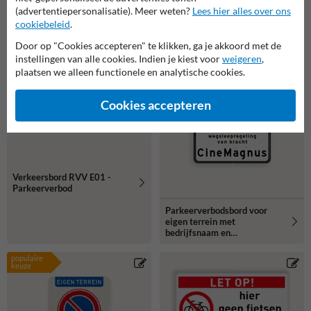
(advertentiepersonalisatie). Meer weten?
Lees hier alles over ons
cookiebeleid
.
Door op "Cookies accepteren" te klikken, ga je akkoord met de
instellingen van alle cookies. Indien je kiest voor
weigeren
,
plaatsen we alleen functionele en analytische cookies.
Cookies accepteren
Verkeersbord RVV E01 -
Parkeerverbod
Parkeerverbodsbord voor
eigen terrein met
bedrijfsnaam en
wegsleepregeling
populaire
keuze