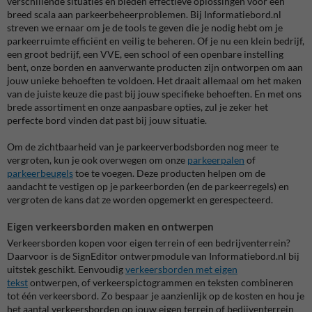
verschillende situaties en bieden effectieve oplossingen voor een
breed scala aan parkeerbeheerproblemen. Bij Informatiebord.nl
streven we ernaar om je de tools te geven die je nodig hebt om je
parkeerruimte efficiënt en veilig te beheren. Of je nu een klein bedrijf,
een groot bedrijf, een VVE, een school of een openbare instelling
bent, onze borden en aanverwante producten zijn ontworpen om aan
jouw unieke behoeften te voldoen. Het draait allemaal om het maken
van de juiste keuze die past bij jouw specifieke behoeften. En met ons
brede assortiment en onze aanpasbare opties, zul je zeker het
perfecte bord vinden dat past bij jouw situatie.
Om de zichtbaarheid van je parkeerverbodsborden nog meer te
vergroten, kun je ook overwegen om onze
parkeerpalen
of
parkeerbeugels
toe te voegen. Deze producten helpen om de
aandacht te vestigen op je parkeerborden (en de parkeerregels) en
vergroten de kans dat ze worden opgemerkt en gerespecteerd.
Eigen verkeersborden maken en ontwerpen
Verkeersborden kopen voor eigen terrein of een bedrijventerrein?
Daarvoor is de SignEditor ontwerpmodule van Informatiebord.nl bij
uitstek geschikt. Eenvoudig
verkeersborden met eigen
tekst
ontwerpen, of verkeerspictogrammen en teksten combineren
tot één verkeersbord. Zo bespaar je aanzienlijk op de kosten en hou je
het aantal verkeersborden op jouw eigen terrein of bedijventerrein