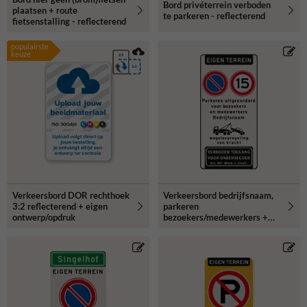
Bord privéterrein verboden
plaatsen + route
te parkeren - reflecterend
fietsenstalling - reflecterend
populairste
keuze
Verkeersbord DOR rechthoek
Verkeersbord bedrijfsnaam,
3:2 reflecterend + eigen
parkeren
ontwerp/opdruk
bezoekers/medewerkers +
snelheid 15km/u -
reflecterend