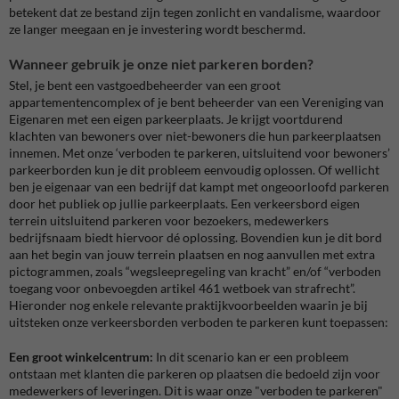
betekent dat ze bestand zijn tegen zonlicht en vandalisme, waardoor
ze langer meegaan en je investering wordt beschermd.
Wanneer gebruik je onze niet parkeren borden?
Stel, je bent een vastgoedbeheerder van een groot
appartementencomplex of je bent beheerder van een Vereniging van
Eigenaren met een eigen parkeerplaats. Je krijgt voortdurend
klachten van bewoners over niet-bewoners die hun parkeerplaatsen
innemen. Met onze ‘verboden te parkeren, uitsluitend voor bewoners’
parkeerborden kun je dit probleem eenvoudig oplossen. Of wellicht
ben je eigenaar van een bedrijf dat kampt met ongeoorloofd parkeren
door het publiek op jullie parkeerplaats. Een verkeersbord eigen
terrein uitsluitend parkeren voor bezoekers, medewerkers
bedrijfsnaam biedt hiervoor dé oplossing. Bovendien kun je dit bord
aan het begin van jouw terrein plaatsen en nog aanvullen met extra
pictogrammen, zoals “wegsleepregeling van kracht” en/of “verboden
toegang voor onbevoegden artikel 461 wetboek van strafrecht”.
Hieronder nog enkele relevante praktijkvoorbeelden waarin je bij
uitsteken onze verkeersborden verboden te parkeren kunt toepassen:
Een groot winkelcentrum:
In dit scenario kan er een probleem
ontstaan met klanten die parkeren op plaatsen die bedoeld zijn voor
medewerkers of leveringen. Dit is waar onze "verboden te parkeren"