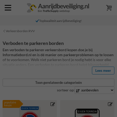
Topkwaliteit aanrijdbeveiliging!
Verkeersborden RVV
Verboden te parkeren borden
Een verboden te parkeren verkeersbord kopen doe je bij
Informatiebord.nl en is dé manier om parkeerproblemen op te lossen
of te voorkomen. Welk niet parkeren bord je nodig hebt is voor elke
situatie anders. Een verboden te parkeren bord helpt bijvoorbeeld
om foutparkeerders te voorkomen, maar een gepersonaliseerd
Lees meer
parkeerverbodsbord zorgt ook voor duidelijkheid bij bewoners en
bezoekers. Je kunt een standaard niet parkeren bord kopen voor
Toon gerelateerde categorieën
jouw prive parkeerplaats, maar je kunt ook zelf jouw eigen terrein
bord met verboden te parkeren ontwerpen en personaliseren. Kies
sorteer op:
uit meer dan 100 bestaande parkeerbord ontwerpen om te bewerken.
Alle niet parkeren verkeersborden op Informatiebord.nl zijn van de
populaire
hoogste kwaliteit en standaard voorzien van retro-reflecterende folie.
keuze
De levensduur op alle parkeerborden is daardoor tenminste 15 jaar
en daarmee van de hoogste kwaliteit van Nederland!