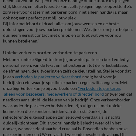
helemaal zelf ontwerpen met onze handige online tool. Kies je eigen
stijl, kleuren, en lettertypes. Je kunt zelfs je eigen logo erop zetten! Zo
zorg je ervoor dat je 'niet parkeren bord' niet alleen handig is, maar
ook nog eens perfect past bij jouw plek.
Bij Informatiebord.nl draait alles om jouw wensen en de beste
oplossingen voor jouw parkeerproblemen. We zijn er om je te helpen,
dus neem gerust contact met ons op en ontdek wat we voor jou
kunnen betekenen."
Unieke verkeersborden verboden te parkeren
Met onze unieke SignEditor kun je jouw niet parkeren bord volledig
personaliseren, van de tekst en het pictogram tot de reflectieklasse,
de afmetingen, de uitvoering en zelfs de kleurstelling. Stel je voor dat
je een
verboden te parkeren verkeersbord
nodig hebt voor je
bedrijfsterrein waar je specifieke parkeerregels wilt aangeven. Met
onze SignEditor kun je bijvoorbeeld een
"verboden te parkeren,
alleen voor bezoekers, medewerkers of directie" bord
ontwerpen dat
naadloos aansluit bij de kleuren van je bedrijf. Onze verkeersborden,
waaronder de parkeerverbodsborden, zijn uitgerust met unieke
kenmerken die ze onderscheiden van de rest. Dankzij de
reflecterende eigenschappen zijn ze zowel overdag als 's nachts
duidelijk zichtbaar. Dit is vooral handig bij slecht weer of in het
donker, wanneer zichtbaarheid cruciaal is. Bovendien hebben onze
parkeerborden een UV- en graffiti werende beschermingslaag. Dit