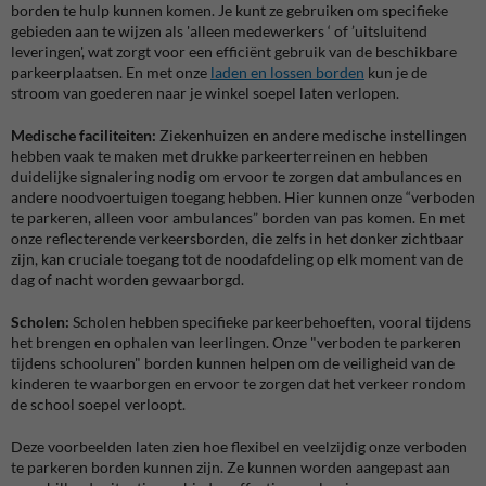
borden te hulp kunnen komen. Je kunt ze gebruiken om specifieke
gebieden aan te wijzen als 'alleen medewerkers ‘ of ’uitsluitend
leveringen', wat zorgt voor een efficiënt gebruik van de beschikbare
parkeerplaatsen. En met onze
laden en lossen borden
kun je de
stroom van goederen naar je winkel soepel laten verlopen.
Medische faciliteiten:
Ziekenhuizen en andere medische instellingen
hebben vaak te maken met drukke parkeerterreinen en hebben
duidelijke signalering nodig om ervoor te zorgen dat ambulances en
andere noodvoertuigen toegang hebben. Hier kunnen onze “verboden
te parkeren, alleen voor ambulances” borden van pas komen. En met
onze reflecterende verkeersborden, die zelfs in het donker zichtbaar
zijn, kan cruciale toegang tot de noodafdeling op elk moment van de
dag of nacht worden gewaarborgd.
Scholen:
Scholen hebben specifieke parkeerbehoeften, vooral tijdens
het brengen en ophalen van leerlingen. Onze "verboden te parkeren
tijdens schooluren" borden kunnen helpen om de veiligheid van de
kinderen te waarborgen en ervoor te zorgen dat het verkeer rondom
de school soepel verloopt.
Deze voorbeelden laten zien hoe flexibel en veelzijdig onze verboden
te parkeren borden kunnen zijn. Ze kunnen worden aangepast aan