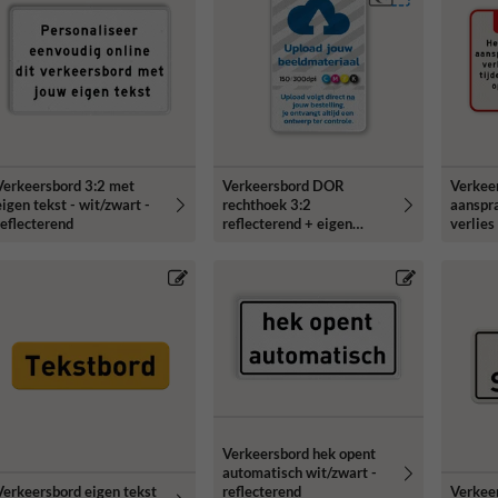
Verkeersbord 3:2 met
Verkeersbord DOR
Verkee
eigen tekst - wit/zwart -
rechthoek 3:2
aanspra
reflecterend
reflecterend + eigen
verlie
ontwerp/opdruk
reflect
Verkeersbord hek opent
automatisch wit/zwart -
Verkeersbord eigen tekst
Verkeer
reflecterend