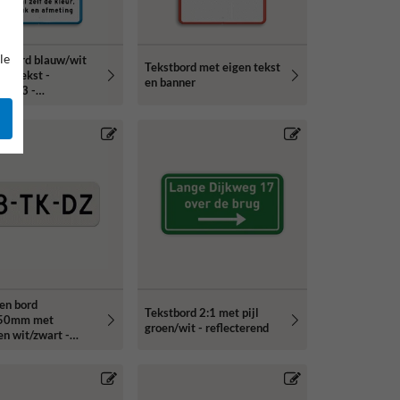
le
rsbord blauw/wit
Tekstbord met eigen tekst
en tekst -
en banner
g 2:3 -
erend
en bord
Tekstbord 2:1 met pijl
50mm met
groen/wit - reflecterend
n wit/zwart -
erend