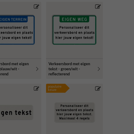
rsbord met eigen
Verkeersbord met eigen
 blauw/wit -
tekst - groen/wit -
erend
reflecterend
populaire
keuze