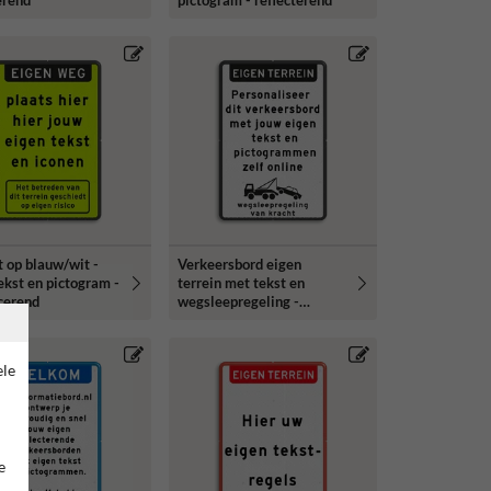
erend
pictogram - reflecterend
t op blauw/wit -
Verkeersbord eigen
ekst en pictogram -
terrein met tekst en
cerend
wegsleepregeling -
reflecterend
ele
e