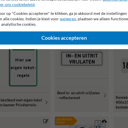
er ons cookiebeleid
.
or op "Cookies accepteren" te klikken, ga je akkoord met de instellingen
n alle cookies. Indien je kiest voor
weigeren
, plaatsen we alleen functione
Verkeersbord - eigen
Verkeersbord met eigen
Verkee
 analytische cookies.
errein -
tekst en verboden
met eig
wegenverkeerswetgeving
toegang - reflecterend
afmetin
reflect
Cookies accepteren
Bord in- en uitrit vrijlaten
Kentek
- reflecterend
Tekstbord met eigen tekst
400x1
en banner Privéterrein
kenteke
reflect
populairste
keuze