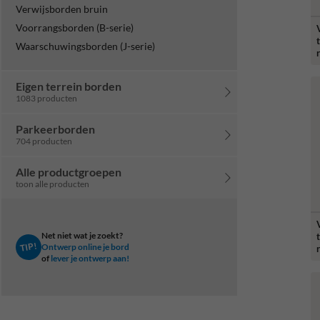
Verwijsborden bruin
Voorrangsborden (B-serie)
Waarschuwingsborden (J-serie)
Eigen terrein borden
1083 producten
Parkeerborden
704 producten
Alle productgroepen
toon alle producten
Net niet wat je zoekt?
t
TIP!
Ontwerp online je bord
of
lever je ontwerp aan!