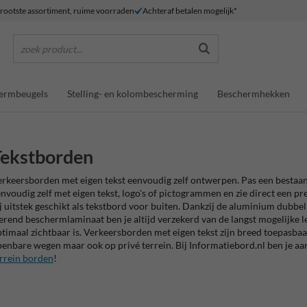
rootste assortiment, ruime voorraden
Achteraf betalen mogelijk*
zoek product...
ermbeugels
Stelling- en kolombescherming
Beschermhekken
Tekstborden
rkeersborden met eigen tekst eenvoudig zelf ontwerpen. Pas een bestaa
nvoudig zelf met eigen tekst, logo's of pictogrammen en zie direct een p
j uitstek geschikt als tekstbord voor buiten. Dankzij de aluminium dubbe
rend beschermlaminaat ben je altijd verzekerd van de langst mogelijke le
timaal zichtbaar is. Verkeersborden met eigen tekst zijn breed toepasbaar
enbare wegen maar ook op privé terrein. Bij Informatiebord.nl ben je aa
rrein borden
!