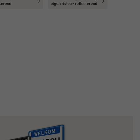
cterend
eigen risico - reflecterend