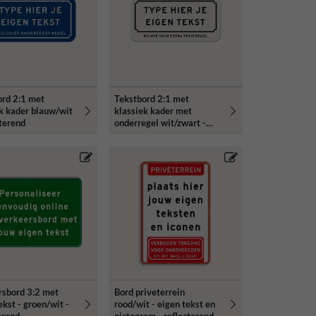
ord 2:1 met
Tekstbord 2:1 met
k kader blauw/wit
klassiek kader met
cterend
onderregel wit/zwart -
reflecterend
rsbord 3:2 met
Bord priveterrein
ekst - groen/wit -
rood/wit - eigen tekst en