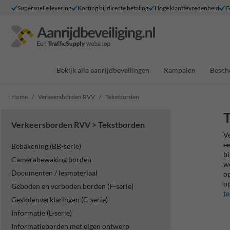
Supersnelle levering
Korting bij directe betaling
Hoge klanttevredenheid
G
Bekijk alle aanrijdbeveilingen
Rampalen
Besch
Home
Verkeersborden RVV
Tekstborden
Verkeersborden RVV > Tekstborden
Ve
ee
Bebakening (BB-serie)
bi
Camerabewaking borden
we
Documenten / lesmateriaal
op
op
Geboden en verboden borden (F-serie)
te
Geslotenverklaringen (C-serie)
Informatie (L-serie)
Informatieborden met eigen ontwerp