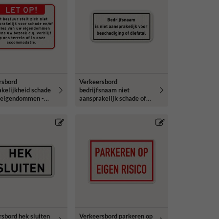
rsbord
Verkeersbord
kelijkheid schade
bedrijfsnaam niet
s eigendommen -
aansprakelijk schade of
erend
diefstal - reflecterend
sbord hek sluiten
Verkeersbord parkeren op