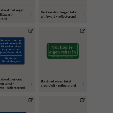
rsbord met eigen
Verkeersbord eigen tekst
it/zwart -
wit/zwart - reflecterend
erend
rsbord vierkant
Bord met eigen tekst
en tekst -
groen/wit - reflecterend
it - reflecterend