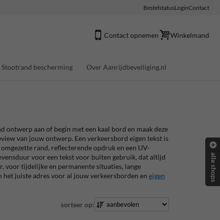
Bestelstatus
Login
Contact
Contact opnemen
Winkelmand
Stootrand bescherming
Over Aanrijdbeveiliging.nl
nd ontwerp aan of begin met een kaal bord en maak deze
review van jouw ontwerp. Een verkeersbord eigen tekst is
l omgezette rand, reflecterende opdruk en een UV-
alle shops
vensduur voor een tekst voor buiten gebruik, dat altijd
, voor tijdelijke en permanente situaties, lange
n het juiste adres voor al jouw verkeersborden en
eigen
sorteer op: