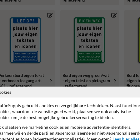
reflecterend
reflecterend
reflect
Verkeersbord eigen tekst
Bord eigen weg groen/wit
Bord le
+ verboden toegang art.
- eigen tekst en pictogram
eigen t
461 - reflecterend
- reflecterend
fluores
ookies
afficSupply gebruikt cookies en vergelijkbare technieken. Naast function
okies, waardoor de website goed werkt, plaatsen we ook analytische
okies om je de best mogelijke gebruikerservaring te bieden.
k plaatsen we marketing cookies en mobiele advertentie-identifiers,
armee wij en derde partijen gepersonaliseerde en niet-gepersonaliseerd
vertenties tonen (advertentiepersonalisatie). Meer weten?
Lees hier alles